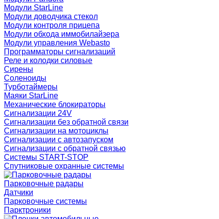
Модули StarLine
Модули доводчика стекол
Модули контроля прицепа
Модули обхода иммобилайзера
Модули управления Webasto
Программаторы сигнализаций
Реле и колодки силовые
Сирены
Соленоиды
Турботаймеры
Маяки StarLine
Механические блокираторы
Сигнализации 24V
Сигнализации без обратной связи
Сигнализации на мотоциклы
Сигнализации с автозапуском
Сигнализации с обратной связью
Системы START-STOP
Спутниковые охранные системы
Парковочные радары
Датчики
Парковочные системы
Парктроники