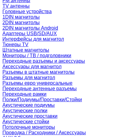
FM антенны
TV антенны
Головные устройства
1DIN магнитолы
2DIN магнитолы
2DIN магнитолы Android
Адаптеры USB/SD/AUX
Интерфейсы для магнитол
Тюнеры TV
Штатные магнитолы
Мониторы / ТВ / подголовники
Переходные разъемы и аксессуары
Аксессуары для магнитол
Разъемы в штатные магнитолы
Разъемы для магнитол
Разъемы евро универсальные
Переходные антенные разъемы
Переходные рамки
Полки/Подиумы/Проставки/Стойки
Акустические подиумы
Акустические полки
Акустические проставки
Акустические стойки
Потолочные мониторы
Проводка / Расходники / Аксессуары