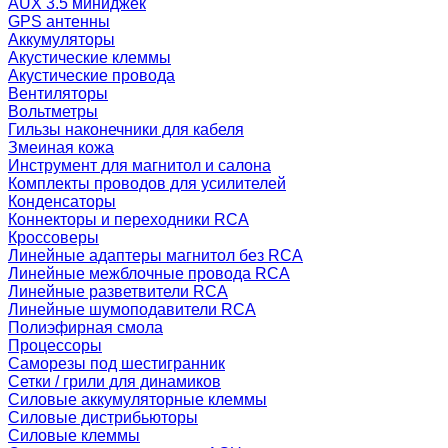
AUX 3.5 миниджек
GPS антенны
Аккумуляторы
Акустические клеммы
Акустические провода
Вентиляторы
Вольтметры
Гильзы наконечники для кабеля
Змеиная кожа
Инструмент для магнитол и салона
Комплекты проводов для усилителей
Конденсаторы
Коннекторы и переходники RCA
Кроссоверы
Линейные адаптеры магнитол без RCA
Линейные межблочные провода RCA
Линейные разветвители RCA
Линейные шумоподавители RCA
Полиэфирная смола
Процессоры
Саморезы под шестигранник
Сетки / грили для динамиков
Силовые аккумуляторные клеммы
Силовые дистрибьюторы
Силовые клеммы