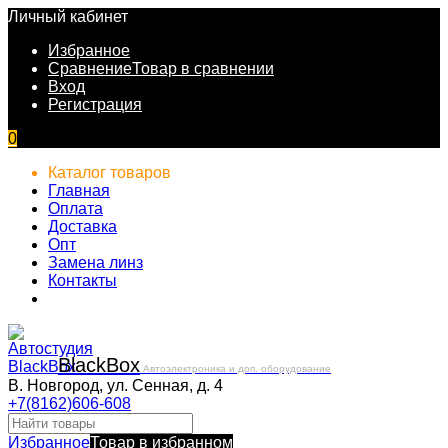
Личный кабинет
Избранное
Сравнение
Товар в сравнении
Вход
Регистрация
0
Каталог товаров
Главная
Оплата
Доставка
Опт
Замена линз
Контакты
Black
Box
Автоэлектроника и доп. оборудование
В. Новгород, ул. Сенная, д. 4
+7(8162)606-608
Избранное
Товар в избранном