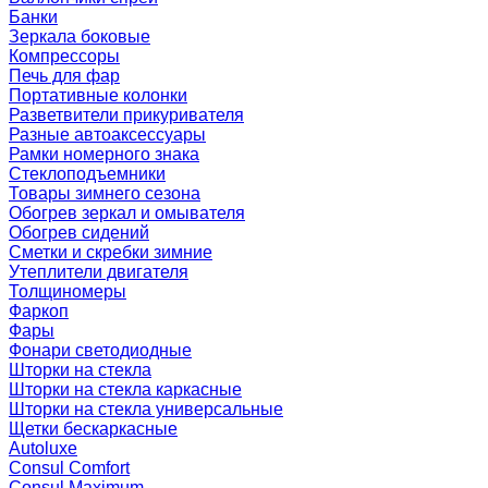
Банки
Зеркала боковые
Компрессоры
Печь для фар
Портативные колонки
Разветвители прикуривателя
Разные автоаксессуары
Рамки номерного знака
Стеклоподъемники
Товары зимнего сезона
Обогрев зеркал и омывателя
Обогрев сидений
Сметки и скребки зимние
Утеплители двигателя
Толщиномеры
Фаркоп
Фары
Фонари светодиодные
Шторки на стекла
Шторки на стекла каркасные
Шторки на стекла универсальные
Щетки бескаркасные
Autoluxe
Consul Comfort
Consul Maximum