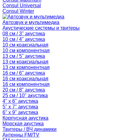
Consul Universal
Consul Winter
Автозвук и мультимедиа
Акустические системы и твитеры
08 см / 3" акустика
10 см / 4" акустика
10 см коаксиальная
10 см компонентная
13 см / 5" акустика
13 см коаксиальная
13 см компонентная
16 см / 6" акустика
16 см коаксиальная
16 см компонентная
20 см / 8" акустика
25 см / 10" акустика
4" x 6" акустика
5" x 7" акустика
6" x 9" акустика
Корпусная акустика
Морская акустика
Твитеры / ВЧ динамики
Антенны FM/TV