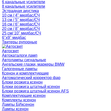
6 канальные усилители
8 канальные усилители
Эстрадная акустика
10 см / 4" мидбас/СЧ
13 см / 5" мидбас/СЧ
16 см / 6" мидбас/СЧ
20 см / 8" мидбас/СЧ
25 см/ 10" мидбас/СЧ
6"x9" мидбас
Твитеры рупорные
Автосвет
Автокаталоги ламп
Автолампы сигнальные
Ангельские глазки, маркеры BMW
Галогенные лампы
Ксенон и комплектующие
Автоматический корректор фар
Блоки розжига ксенон
Блоки розжига штатный ксенон
Блоки розжига штатный ксенон AFS
Комплектующие ксенон
Комплекты ксенон
Лампы БИксенон
Лампы ксенон