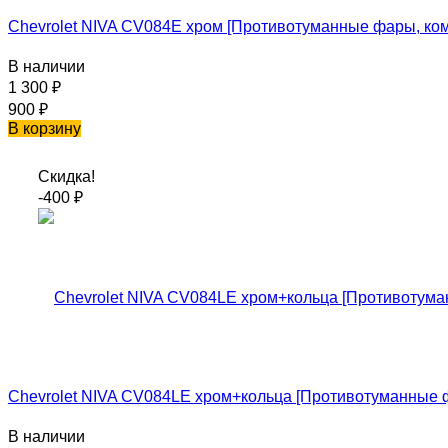
Chevrolet NIVA CV084E хром [Противотуманные фары, комп
В наличии
1 300
₽
900
₽
В корзину
Скидка!
-400
₽
Chevrolet NIVA CV084LE хром+кольца [Противотуманные ф
В наличии