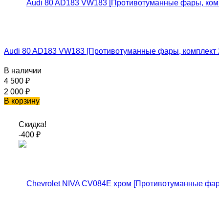
Audi 80 AD183 VW183 [Противотуманные фары, комплект 2
В наличии
4 500
₽
2 000
₽
В корзину
Скидка!
-400
₽