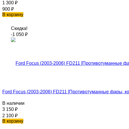
1 300
₽
900
₽
В корзину
Скидка!
-1 050
₽
Ford Focus (2003-2006) FD211 [Противотуманные фары, ко
В наличии
3 150
₽
2 100
₽
В корзину