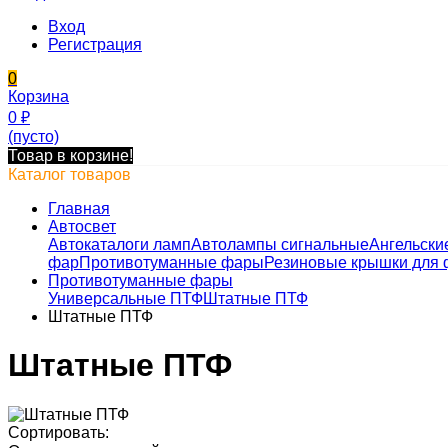
Вход
Регистрация
0
Корзина
0
₽
(пусто)
Товар в корзине!
Каталог товаров
Главная
Автосвет
Автокаталоги ламп
Автолампы сигнальные
Ангельски
фар
Противотуманные фары
Резиновые крышки для 
Противотуманные фары
Универсальные ПТФ
Штатные ПТФ
Штатные ПТФ
Штатные ПТФ
Сортировать: