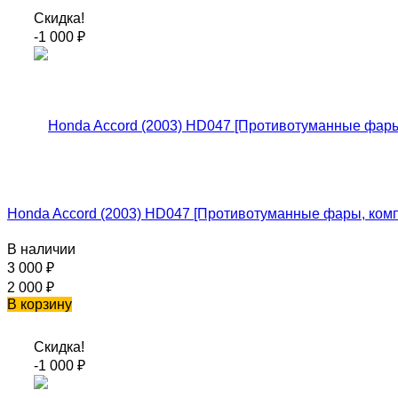
Скидка!
-1 000
₽
Honda Accord (2003) HD047 [Противотуманные фары, компл
В наличии
3 000
₽
2 000
₽
В корзину
Скидка!
-1 000
₽