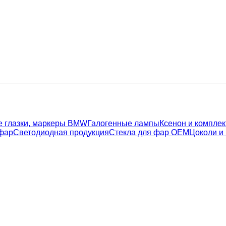
е глазки, маркеры BMW
Галогенные лампы
Ксенон и компле
фар
Светодиодная продукция
Стекла для фар OEM
Цоколи и