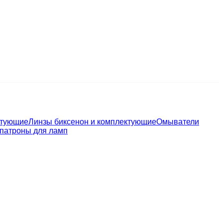
ктующие
Линзы биксенон и комплектующие
Омыватели
 патроны для ламп