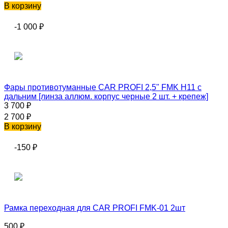
В корзину
-1 000
₽
Фары противотуманные CAR PROFI 2,5" FMK H11 с
дальним [линза аллюм. корпус черные 2 шт. + крепеж]
3 700
₽
2 700
₽
В корзину
-150
₽
Рамка переходная для CAR PROFI FMK-01 2шт
500
₽