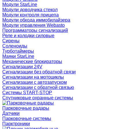
Модули StarLine
Модули доводчика стекол
Модули контроля прицепа
Модули обхода иммобилайзера
Модули управления Webasto
Программаторы сигнализаций
Реле и колодки силовые
Сирены
Соленоиды
Турботаймеры
Маяки StarLine
Механические блокираторы
Сигнализации 24V
Сигнализации без обратной связи
Сигнализации на мотоциклы
Сигнализации с автозапуском
Сигнализации с обратной связью
Системы START-STOP
Спутниковые охранные системы
Парковочные радары
Датчики
Парковочные системы
Парктроники