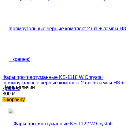
Фары противотуманные KS-1118 W Chrystal
[прямоугольные черные комплект 2 шт. + лампы H3 +
Нет в наличии
крепеж]
800
₽
В корзину