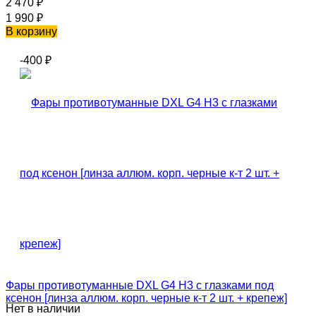
2 470
₽
1 990
₽
В корзину
-400
₽
Фары противотуманные DXL G4 H3 с глазками под
ксенон [линза аллюм. корп. черные к-т 2 шт. + крепеж]
Нет в наличии