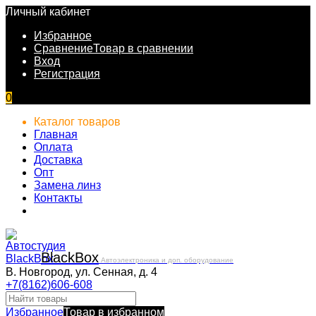
Личный кабинет
Избранное
Сравнение
Товар в сравнении
Вход
Регистрация
0
Каталог товаров
Главная
Оплата
Доставка
Опт
Замена линз
Контакты
Black
Box
Автоэлектроника и доп. оборудование
В. Новгород, ул. Сенная, д. 4
+7(8162)606-608
Избранное
Товар в избранном