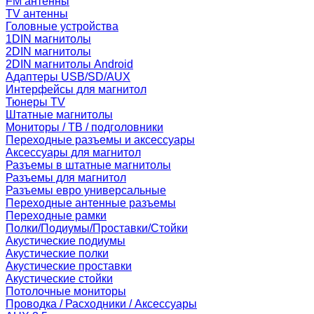
FM антенны
TV антенны
Головные устройства
1DIN магнитолы
2DIN магнитолы
2DIN магнитолы Android
Адаптеры USB/SD/AUX
Интерфейсы для магнитол
Тюнеры TV
Штатные магнитолы
Мониторы / ТВ / подголовники
Переходные разъемы и аксессуары
Аксессуары для магнитол
Разъемы в штатные магнитолы
Разъемы для магнитол
Разъемы евро универсальные
Переходные антенные разъемы
Переходные рамки
Полки/Подиумы/Проставки/Стойки
Акустические подиумы
Акустические полки
Акустические проставки
Акустические стойки
Потолочные мониторы
Проводка / Расходники / Аксессуары