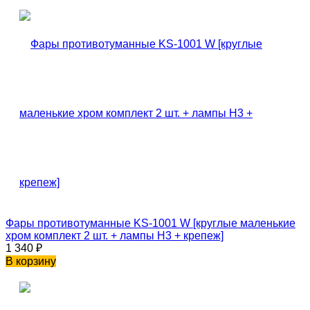
Фары противотуманные KS-1001 W [круглые маленькие
хром комплект 2 шт. + лампы H3 + крепеж]
1 340
₽
В корзину