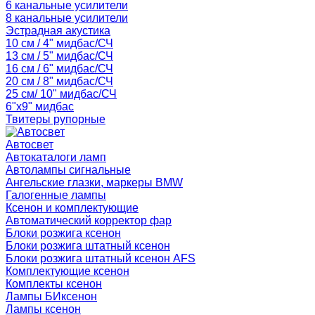
6 канальные усилители
8 канальные усилители
Эстрадная акустика
10 см / 4" мидбас/СЧ
13 см / 5" мидбас/СЧ
16 см / 6" мидбас/СЧ
20 см / 8" мидбас/СЧ
25 см/ 10" мидбас/СЧ
6"x9" мидбас
Твитеры рупорные
Автосвет
Автокаталоги ламп
Автолампы сигнальные
Ангельские глазки, маркеры BMW
Галогенные лампы
Ксенон и комплектующие
Автоматический корректор фар
Блоки розжига ксенон
Блоки розжига штатный ксенон
Блоки розжига штатный ксенон AFS
Комплектующие ксенон
Комплекты ксенон
Лампы БИксенон
Лампы ксенон