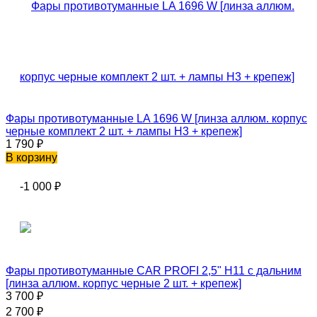
Фары противотуманные LA 1696 W [линза аллюм. корпус
черные комплект 2 шт. + лампы H3 + крепеж]
1 790
₽
В корзину
-1 000
₽
Фары противотуманные CAR PROFI 2,5" H11 с дальним
[линза аллюм. корпус черные 2 шт. + крепеж]
3 700
₽
2 700
₽