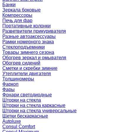
Банки
Зеркала боковые
Компрессоры
Печь для фар
Портативные колонки
Разветвители прикуривателя
Разные автоаксессуары
Рамки номерного знака
Стеклоподъемники
Товары зимнего сезона
Обогрев зеркал и омывателя
Обогрев сидений
Сметки и скребки зимние
Утеплители двигателя
Толщиномеры
Фаркоп
Фары
Фонари светодиодные
Шторки на стекла
Шторки на стекла каркасные
Шторки на стекла универсальные
Щетки бескаркасные
Autoluxe
Consul Comfort
Consul Maximum