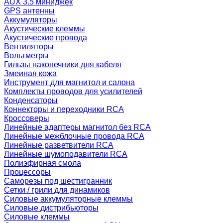
AUX 3.5 миниджек
GPS антенны
Аккумуляторы
Акустические клеммы
Акустические провода
Вентиляторы
Вольтметры
Гильзы наконечники для кабеля
Змеиная кожа
Инструмент для магнитол и салона
Комплекты проводов для усилителей
Конденсаторы
Коннекторы и переходники RCA
Кроссоверы
Линейные адаптеры магнитол без RCA
Линейные межблочные провода RCA
Линейные разветвители RCA
Линейные шумоподавители RCA
Полиэфирная смола
Процессоры
Саморезы под шестигранник
Сетки / грили для динамиков
Силовые аккумуляторные клеммы
Силовые дистрибьюторы
Силовые клеммы