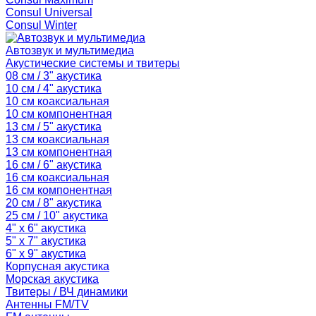
Consul Universal
Consul Winter
Автозвук и мультимедиа
Акустические системы и твитеры
08 см / 3" акустика
10 см / 4" акустика
10 см коаксиальная
10 см компонентная
13 см / 5" акустика
13 см коаксиальная
13 см компонентная
16 см / 6" акустика
16 см коаксиальная
16 см компонентная
20 см / 8" акустика
25 см / 10" акустика
4" x 6" акустика
5" x 7" акустика
6" x 9" акустика
Корпусная акустика
Морская акустика
Твитеры / ВЧ динамики
Антенны FM/TV