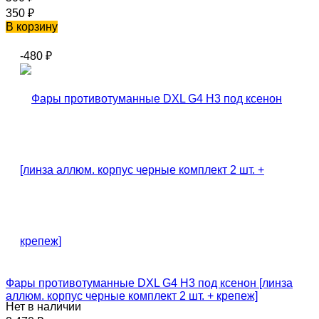
350
₽
В корзину
-480
₽
Фары противотуманные DXL G4 H3 под ксенон [линза
аллюм. корпус черные комплект 2 шт. + крепеж]
Нет в наличии