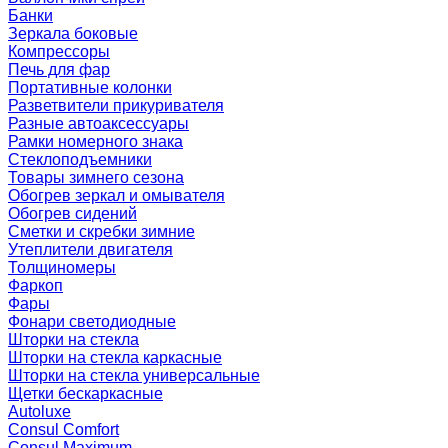
Банки
Зеркала боковые
Компрессоры
Печь для фар
Портативные колонки
Разветвители прикуривателя
Разные автоаксессуары
Рамки номерного знака
Стеклоподъемники
Товары зимнего сезона
Обогрев зеркал и омывателя
Обогрев сидений
Сметки и скребки зимние
Утеплители двигателя
Толщиномеры
Фаркоп
Фары
Фонари светодиодные
Шторки на стекла
Шторки на стекла каркасные
Шторки на стекла универсальные
Щетки бескаркасные
Autoluxe
Consul Comfort
Consul Maximum