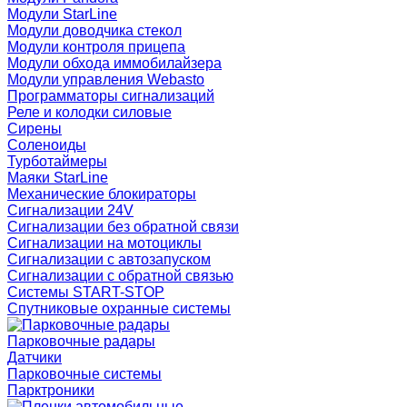
Модули StarLine
Модули доводчика стекол
Модули контроля прицепа
Модули обхода иммобилайзера
Модули управления Webasto
Программаторы сигнализаций
Реле и колодки силовые
Сирены
Соленоиды
Турботаймеры
Маяки StarLine
Механические блокираторы
Сигнализации 24V
Сигнализации без обратной связи
Сигнализации на мотоциклы
Сигнализации с автозапуском
Сигнализации с обратной связью
Системы START-STOP
Спутниковые охранные системы
Парковочные радары
Датчики
Парковочные системы
Парктроники