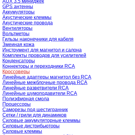
AUX 3.5 миниджек
GPS антенны
Аккумуляторы
Акустические клеммы
Акустические провода
Вентиляторы
Вольтметры
Гильзы наконечники для кабеля
Змеиная кожа
Инструмент для магнитол и салона
Комплекты проводов для усилителей
Конденсаторы
Коннекторы и переходники RCA
Кроссоверы
Линейные адаптеры магнитол без RCA
Линейные межблочные провода RCA
Линейные разветвители RCA
Линейные шумоподавители RCA
Полиэфирная смола
Процессоры
Саморезы под шестигранник
Сетки / грили для динамиков
Силовые аккумуляторные клеммы
Силовые дистрибьюторы
Силовые клеммы