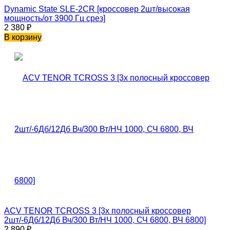
Dynamic State SLE-2CR [кроссовер 2шт/высокая
мощность/от 3900 Гц срез]
2 380
₽
В корзину
ACV TENOR TCROSS 3 [3х полосный кроссовер
2шт/-6Дб/12Дб Вч/300 Вт/НЧ 1000, СЧ 6800, ВЧ 6800]
2 890
₽