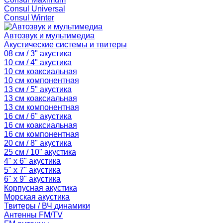
Consul Universal
Consul Winter
Автозвук и мультимедиа
Акустические системы и твитеры
08 см / 3" акустика
10 см / 4" акустика
10 см коаксиальная
10 см компонентная
13 см / 5" акустика
13 см коаксиальная
13 см компонентная
16 см / 6" акустика
16 см коаксиальная
16 см компонентная
20 см / 8" акустика
25 см / 10" акустика
4" x 6" акустика
5" x 7" акустика
6" x 9" акустика
Корпусная акустика
Морская акустика
Твитеры / ВЧ динамики
Антенны FM/TV