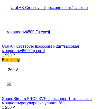
Ural AK Crossover [кроссовер 2шт/высокая
мощность/4500 Гц срез]
1 990
₽
В корзину
-260
₽
SoundStream PRO2.XVR [кроссовер 1шт/высокая
мощность/регулировка уровня ВЧ]
1 250
₽