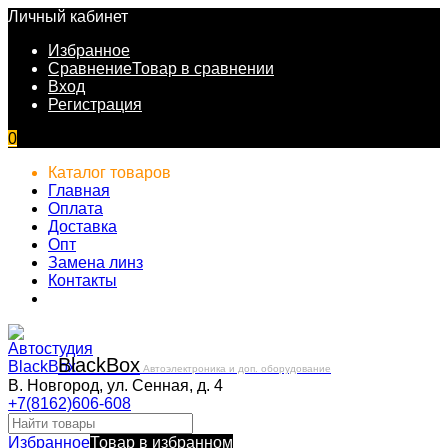
Личный кабинет
Избранное
Сравнение
Товар в сравнении
Вход
Регистрация
0
Каталог товаров
Главная
Оплата
Доставка
Опт
Замена линз
Контакты
Black
Box
Автоэлектроника и доп. оборудование
В. Новгород, ул. Сенная, д. 4
+7(8162)606-608
Избранное
Товар в избранном