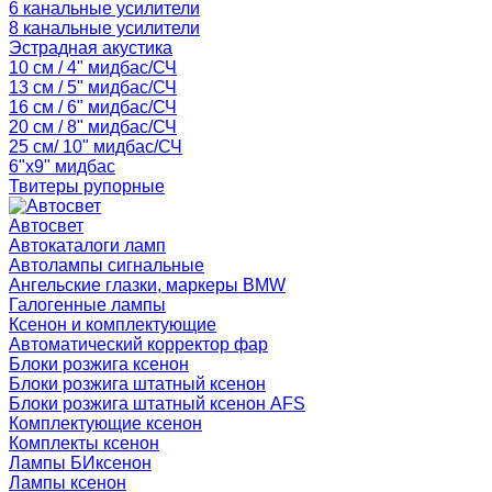
6 канальные усилители
8 канальные усилители
Эстрадная акустика
10 см / 4" мидбас/СЧ
13 см / 5" мидбас/СЧ
16 см / 6" мидбас/СЧ
20 см / 8" мидбас/СЧ
25 см/ 10" мидбас/СЧ
6"x9" мидбас
Твитеры рупорные
Автосвет
Автокаталоги ламп
Автолампы сигнальные
Ангельские глазки, маркеры BMW
Галогенные лампы
Ксенон и комплектующие
Автоматический корректор фар
Блоки розжига ксенон
Блоки розжига штатный ксенон
Блоки розжига штатный ксенон AFS
Комплектующие ксенон
Комплекты ксенон
Лампы БИксенон
Лампы ксенон