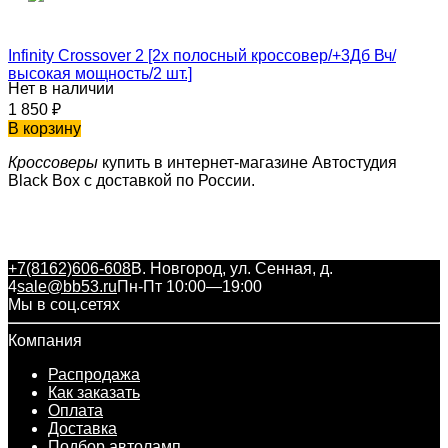
Infinity Crossover 2 [2х полосный кроссовер/+3Дб Вч/
высокая мощность/2 шт.]
Нет в наличии
1 850
₽
В корзину
Кроссоверы
купить в интернет-магазине Автостудия
Black Box с доставкой по России.
+7(8162)606-608
В. Новгород, ул. Сенная, д.
4
sale@bb53.ru
Пн-Пт 10:00—19:00
Мы в соц.сетях
Компания
Распродажа
Как заказать
Оплата
Доставка
Подбор автоламп