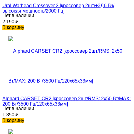
Ural Warhead Crossover 2 [кроссовер 2шт/+3Дб Вч/
высокая мощность/2000 Гц]
Нет в наличии
2 190
₽
В корзину
Alphard CARSET CR2 [кроссовер 2шт/RMS: 2х50 Вт/MAX:
200 Вт/3500 Гц/120x65x33мм]
Нет в наличии
1 350
₽
В корзину