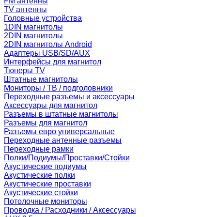
FM антенны
TV антенны
Головные устройства
1DIN магнитолы
2DIN магнитолы
2DIN магнитолы Android
Адаптеры USB/SD/AUX
Интерфейсы для магнитол
Тюнеры TV
Штатные магнитолы
Мониторы / ТВ / подголовники
Переходные разъемы и аксессуары
Аксессуары для магнитол
Разъемы в штатные магнитолы
Разъемы для магнитол
Разъемы евро универсальные
Переходные антенные разъемы
Переходные рамки
Полки/Подиумы/Проставки/Стойки
Акустические подиумы
Акустические полки
Акустические проставки
Акустические стойки
Потолочные мониторы
Проводка / Расходники / Аксессуары