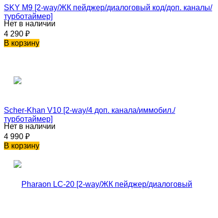
SKY M9 [2-way/ЖК пейджер/диалоговый код/доп. каналы/
турботаймер]
Нет в наличии
4 290
₽
В корзину
Scher-Khan V10 [2-way/4 доп. канала/иммобил./
турботаймер]
Нет в наличии
4 990
₽
В корзину