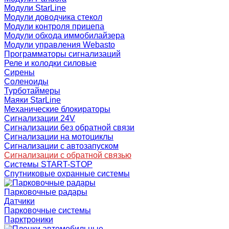
Модули StarLine
Модули доводчика стекол
Модули контроля прицепа
Модули обхода иммобилайзера
Модули управления Webasto
Программаторы сигнализаций
Реле и колодки силовые
Сирены
Соленоиды
Турботаймеры
Маяки StarLine
Механические блокираторы
Сигнализации 24V
Сигнализации без обратной связи
Сигнализации на мотоциклы
Сигнализации с автозапуском
Сигнализации с обратной связью
Системы START-STOP
Спутниковые охранные системы
Парковочные радары
Датчики
Парковочные системы
Парктроники