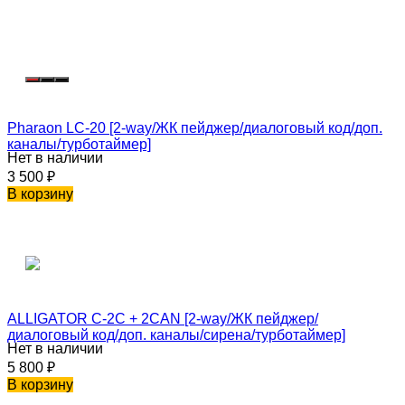
Pharaon LC-20 [2-way/ЖК пейджер/диалоговый код/доп.
каналы/турботаймер]
Нет в наличии
3 500
₽
В корзину
ALLIGATOR C-2C + 2CAN [2-way/ЖК пейджер/
диалоговый код/доп. каналы/сирена/турботаймер]
Нет в наличии
5 800
₽
В корзину