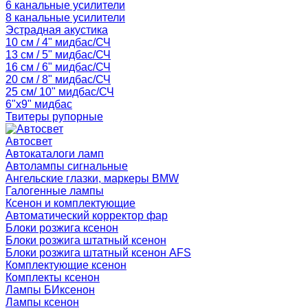
6 канальные усилители
8 канальные усилители
Эстрадная акустика
10 см / 4" мидбас/СЧ
13 см / 5" мидбас/СЧ
16 см / 6" мидбас/СЧ
20 см / 8" мидбас/СЧ
25 см/ 10" мидбас/СЧ
6"x9" мидбас
Твитеры рупорные
Автосвет
Автокаталоги ламп
Автолампы сигнальные
Ангельские глазки, маркеры BMW
Галогенные лампы
Ксенон и комплектующие
Автоматический корректор фар
Блоки розжига ксенон
Блоки розжига штатный ксенон
Блоки розжига штатный ксенон AFS
Комплектующие ксенон
Комплекты ксенон
Лампы БИксенон
Лампы ксенон