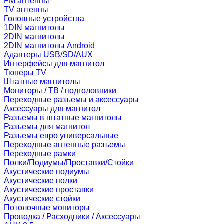
FM антенны
TV антенны
Головные устройства
1DIN магнитолы
2DIN магнитолы
2DIN магнитолы Android
Адаптеры USB/SD/AUX
Интерфейсы для магнитол
Тюнеры TV
Штатные магнитолы
Мониторы / ТВ / подголовники
Переходные разъемы и аксессуары
Аксессуары для магнитол
Разъемы в штатные магнитолы
Разъемы для магнитол
Разъемы евро универсальные
Переходные антенные разъемы
Переходные рамки
Полки/Подиумы/Проставки/Стойки
Акустические подиумы
Акустические полки
Акустические проставки
Акустические стойки
Потолочные мониторы
Проводка / Расходники / Аксессуары