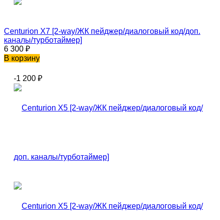
Centurion X7 [2-way/ЖК пейджер/диалоговый код/доп.
каналы/турботаймер]
6 300
₽
В корзину
-1 200
₽