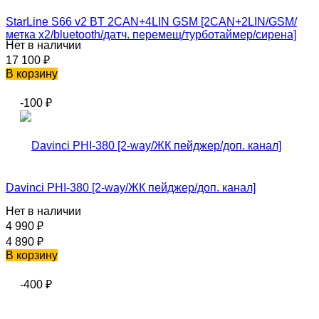
StarLine S66 v2 BT 2CAN+4LIN GSM [2CAN+2LIN/GSM/
метка х2/bluetooth/датч. перемещ/турботаймер/сирена]
Нет в наличии
17 100
₽
В корзину
-100
₽
Davinci PHI-380 [2-way/ЖК пейджер/доп. канал]
Нет в наличии
4 990
₽
4 890
₽
В корзину
-400
₽