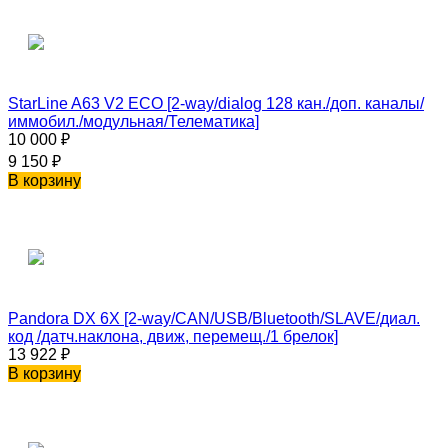
StarLine A63 V2 ECO [2-way/dialog 128 кан./доп. каналы/
иммобил./модульная/Телематика]
10 000
₽
9 150
₽
В корзину
Pandora DX 6X [2-way/CAN/USB/Bluetooth/SLAVE/диал.
код /датч.наклона, движ, перемещ./1 брелок]
13 922
₽
В корзину