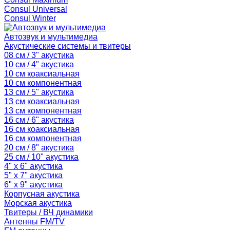
Consul Universal
Consul Winter
Автозвук и мультимедиа
Акустические системы и твитеры
08 см / 3" акустика
10 см / 4" акустика
10 см коаксиальная
10 см компонентная
13 см / 5" акустика
13 см коаксиальная
13 см компонентная
16 см / 6" акустика
16 см коаксиальная
16 см компонентная
20 см / 8" акустика
25 см / 10" акустика
4" x 6" акустика
5" x 7" акустика
6" x 9" акустика
Корпусная акустика
Морская акустика
Твитеры / ВЧ динамики
Антенны FM/TV