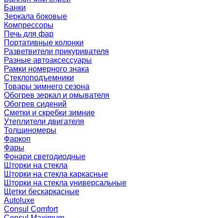
Банки
Зеркала боковые
Компрессоры
Печь для фар
Портативные колонки
Разветвители прикуривателя
Разные автоаксессуары
Рамки номерного знака
Стеклоподъемники
Товары зимнего сезона
Обогрев зеркал и омывателя
Обогрев сидений
Сметки и скребки зимние
Утеплители двигателя
Толщиномеры
Фаркоп
Фары
Фонари светодиодные
Шторки на стекла
Шторки на стекла каркасные
Шторки на стекла универсальные
Щетки бескаркасные
Autoluxe
Consul Comfort
Consul Maximum