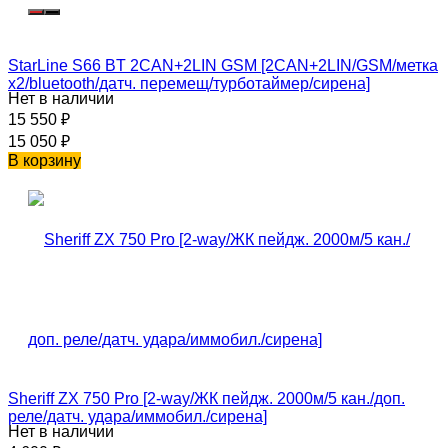
StarLine S66 BT 2CAN+2LIN GSM [2CAN+2LIN/GSM/метка
х2/bluetooth/датч. перемещ/турботаймер/сирена]
Нет в наличии
15 550
₽
15 050
₽
В корзину
Sheriff ZX 750 Pro [2-way/ЖК пейдж. 2000м/5 кан./доп.
реле/датч. удара/иммобил./сирена]
Нет в наличии