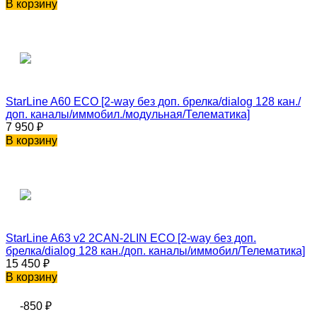
В корзину
StarLine A60 ECO [2-way без доп. брелка/dialog 128 кан./
доп. каналы/иммобил./модульная/Телематика]
7 950
₽
В корзину
StarLine A63 v2 2CAN-2LIN ECO [2-way без доп.
брелка/dialog 128 кан./доп. каналы/иммобил/Телематика]
15 450
₽
В корзину
-850
₽