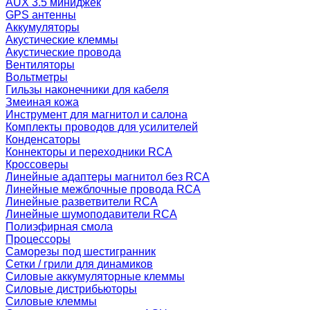
AUX 3.5 миниджек
GPS антенны
Аккумуляторы
Акустические клеммы
Акустические провода
Вентиляторы
Вольтметры
Гильзы наконечники для кабеля
Змеиная кожа
Инструмент для магнитол и салона
Комплекты проводов для усилителей
Конденсаторы
Коннекторы и переходники RCA
Кроссоверы
Линейные адаптеры магнитол без RCA
Линейные межблочные провода RCA
Линейные разветвители RCA
Линейные шумоподавители RCA
Полиэфирная смола
Процессоры
Саморезы под шестигранник
Сетки / грили для динамиков
Силовые аккумуляторные клеммы
Силовые дистрибьюторы
Силовые клеммы