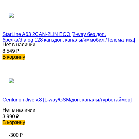
StarLine A63 2CAN-2LIN ECO [2-way без доп.
брелка/dialog 128 кан./доп. каналы/иммобил./Телематика]
Нет в наличии
8 549
₽
В корзину
Centurion Jive v.8 [1-way/GSM/доп. каналы/турботаймер]
Нет в наличии
3 990
₽
В корзину
-300
₽