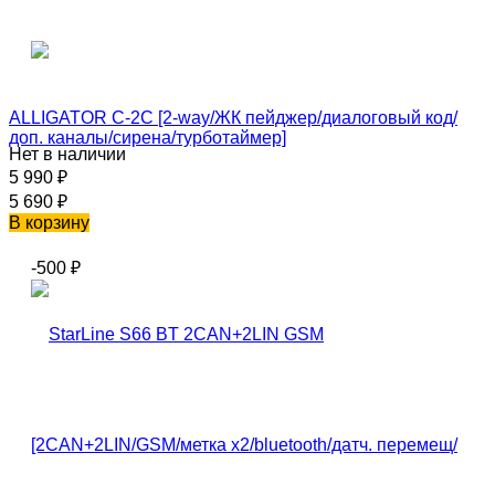
ALLIGATOR C-2C [2-way/ЖК пейджер/диалоговый код/
доп. каналы/сирена/турботаймер]
Нет в наличии
5 990
₽
5 690
₽
В корзину
-500
₽