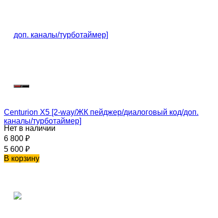
Centurion X5 [2-way/ЖК пейджер/диалоговый код/доп.
каналы/турботаймер]
Нет в наличии
6 800
₽
5 600
₽
В корзину