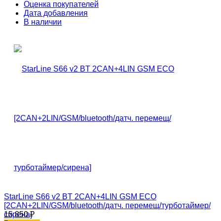
Оценка покупателей
Дата добавления
В наличии
StarLine S66 v2 BT 2CAN+4LIN GSM ECO
[2CAN+2LIN/GSM/bluetooth/датч. перемещ/турботаймер/
сирена]
15 850
₽