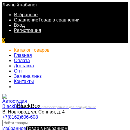
Личный кабинет
Избранное
Сравнение
Товар в сравнении
Вход
Регистрация
0
Каталог товаров
Главная
Оплата
Доставка
Опт
Замена линз
Контакты
Black
Box
Автоэлектроника и доп. оборудование
В. Новгород, ул. Сенная, д. 4
+7(8162)606-608
Избранное
Товар в избранном