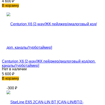
4 600
₽
В корзину
Centurion X6 [2-way/ЖК пейджер/диалоговый код/доп.
каналы/турботаймер]
Нет в наличии
5 600
₽
В корзину
-300
₽