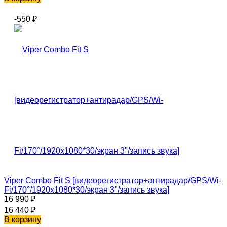
-550
₽
Viper Combo Fit S [видеорегистратор+антирадар/GPS/Wi-
Fi/170°/1920x1080*30/экран 3"/запись звука]
16 990
₽
16 440
₽
В корзину