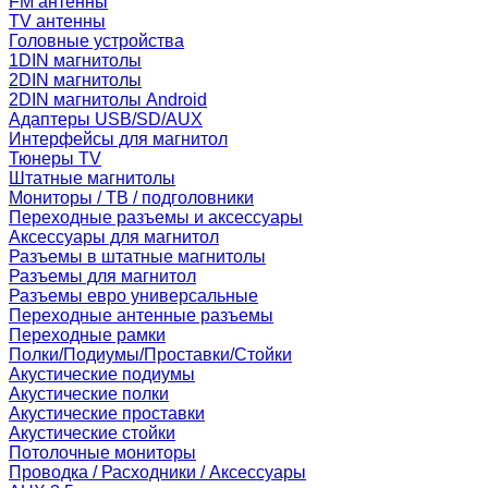
FM антенны
TV антенны
Головные устройства
1DIN магнитолы
2DIN магнитолы
2DIN магнитолы Android
Адаптеры USB/SD/AUX
Интерфейсы для магнитол
Тюнеры TV
Штатные магнитолы
Мониторы / ТВ / подголовники
Переходные разъемы и аксессуары
Аксессуары для магнитол
Разъемы в штатные магнитолы
Разъемы для магнитол
Разъемы евро универсальные
Переходные антенные разъемы
Переходные рамки
Полки/Подиумы/Проставки/Стойки
Акустические подиумы
Акустические полки
Акустические проставки
Акустические стойки
Потолочные мониторы
Проводка / Расходники / Аксессуары