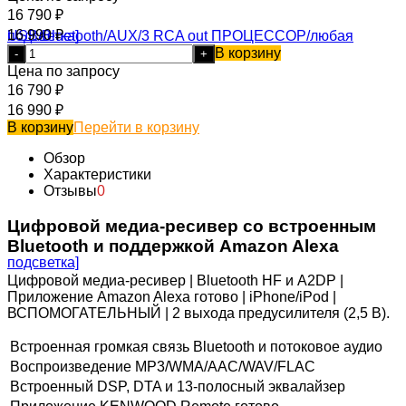
16 790
₽
16 990
₽
В корзину
-
+
Цена по запросу
16 790
₽
16 990
₽
В корзину
Перейти в корзину
Обзор
Характеристики
Отзывы
0
Цифровой медиа-ресивер со встроенным
Bluetooth и поддержкой Amazon Alexa
Цифровой медиа-ресивер | Bluetooth HF и A2DP |
Приложение Amazon Alexa готово | iPhone/iPod |
ВСПОМОГАТЕЛЬНЫЙ | 2 выхода предусилителя (2,5 В).
Встроенная громкая связь Bluetooth и потоковое аудио
Воспроизведение MP3/WMA/AAC/WAV/FLAC
Встроенный DSP, DTA и 13-полосный эквалайзер