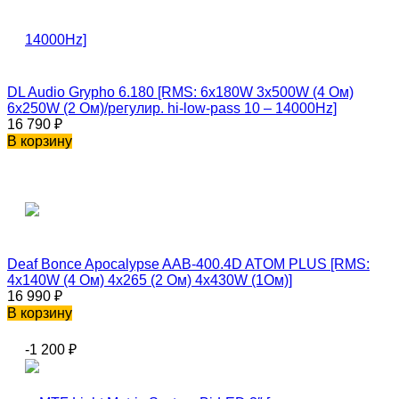
DL Audio Grypho 6.180 [RMS: 6x180W 3x500W (4 Ом)
6x250W (2 Ом)/регулир. hi-low-pass 10 – 14000Hz]
16 790
₽
В корзину
Deaf Bonce Apocalypse AAB-400.4D ATOM PLUS [RMS:
4x140W (4 Ом) 4x265 (2 Ом) 4x430W (1Ом)]
16 990
₽
В корзину
-1 200
₽