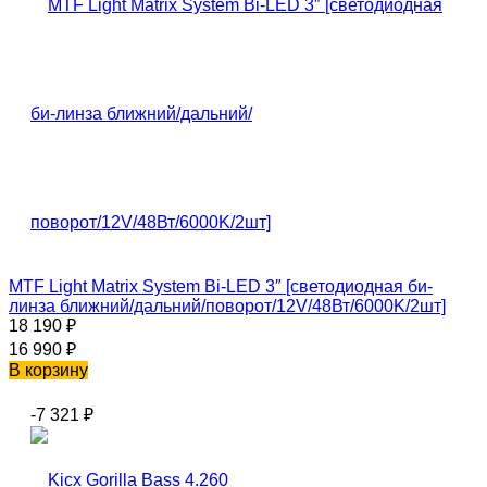
MTF Light Matrix System Bi-LED 3″ [светодиодная би-
линза ближний/дальний/поворот/12V/48Вт/6000K/2шт]
18 190
₽
16 990
₽
В корзину
-7 321
₽