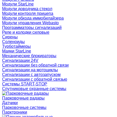
Модули StarLine
Модули доводчика стекол
Модули контроля прицепа
Модули обхода иммобилайзера
Модули управления Webasto
Программаторы сигнализаций
Реле и колодки силовые
Сирены
Соленоиды
Турботаймеры
Маяки StarLine
Механические блокираторы
Сигнализации 24V
Сигнализации без обратной связи
Сигнализации на мотоциклы
Сигнализации с автозапуском
Сигнализации с обратной связью
Системы START-STOP
Спутниковые охранные системы
Парковочные радары
Датчики
Парковочные системы
Парктроники