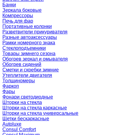
Банки
Зеркала боковые
Компрессоры
Печь для фар
Портативные колонки
Разветвители прикуривателя
Разные автоаксессуары
Рамки номерного знака
Стеклоподъемники
Товары зимнего сезона
Обогрев зеркал и омывателя
Обогрев сидений
Сметки и скребки зимние
Утеплители двигателя
Толщиномеры
Фаркоп
Фары
Фонари светодиодные
Шторки на стекла
Шторки на стекла каркасные
Шторки на стекла универсальные
Щетки бескаркасные
Autoluxe
Consul Comfort
Consul Maximum