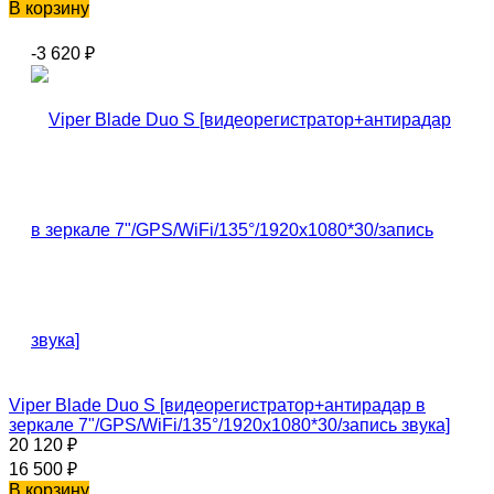
В корзину
-3 620
₽
Viper Blade Duo S [видеорегистратор+антирадар в
зеркале 7"/GPS/WiFi/135°/1920x1080*30/запись звука]
20 120
₽
16 500
₽
В корзину