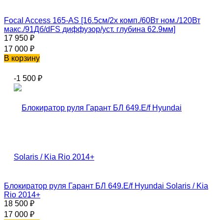
Focal Access 165-AS [16.5см/2х комп./60Вт ном./120Вт
макс./91Дб/dFS диффузор/уст. глубина 62.9мм]
17 950
₽
17 000
₽
В корзину
-1 500
₽
Блокиратор руля Гарант БЛ 649.E/f Hyundai Solaris / Kia
Rio 2014+
18 500
₽
17 000
₽