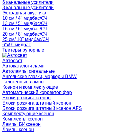
6 канальные усилители
8 канальные усилители
Эстрадная акустика
10 см / 4" мидбас/СЧ
13 см / 5" мидбас/СЧ
16 см / 6" мидбас/СЧ
20 см / 8" мидбас/СЧ
25 см/ 10" мидбас/СЧ
6"x9" мидбас
Твитеры рупорные
Автосвет
Автокаталоги ламп
Автолампы сигнальные
Ангельские глазки, маркеры BMW
Галогенные лампы
Ксенон и комплектующие
Автоматический корректор фар
Блоки розжига ксенон
Блоки розжига штатный ксенон
Блоки розжига штатный ксенон AFS
Комплектующие ксенон
Комплекты ксенон
Лампы БИксенон
Лампы ксенон