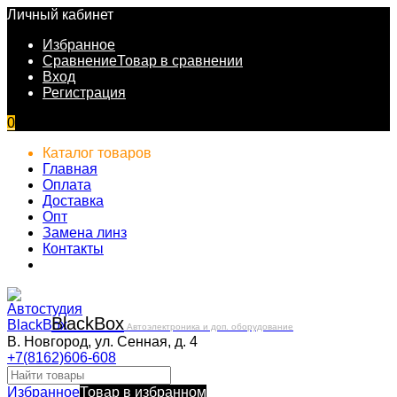
Личный кабинет
Избранное
Сравнение
Товар в сравнении
Вход
Регистрация
0
Каталог товаров
Главная
Оплата
Доставка
Опт
Замена линз
Контакты
Black
Box
Автоэлектроника и доп. оборудование
В. Новгород, ул. Сенная, д. 4
+7(8162)606-608
Избранное
Товар в избранном