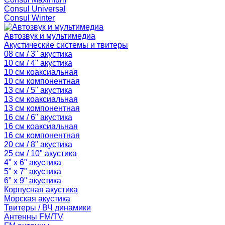
Consul Universal
Consul Winter
Автозвук и мультимедиа
Акустические системы и твитеры
08 см / 3" акустика
10 см / 4" акустика
10 см коаксиальная
10 см компонентная
13 см / 5" акустика
13 см коаксиальная
13 см компонентная
16 см / 6" акустика
16 см коаксиальная
16 см компонентная
20 см / 8" акустика
25 см / 10" акустика
4" x 6" акустика
5" x 7" акустика
6" x 9" акустика
Корпусная акустика
Морская акустика
Твитеры / ВЧ динамики
Антенны FM/TV