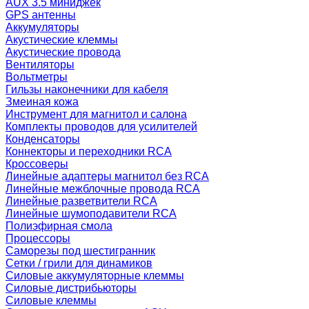
AUX 3.5 миниджек
GPS антенны
Аккумуляторы
Акустические клеммы
Акустические провода
Вентиляторы
Вольтметры
Гильзы наконечники для кабеля
Змеиная кожа
Инструмент для магнитол и салона
Комплекты проводов для усилителей
Конденсаторы
Коннекторы и переходники RCA
Кроссоверы
Линейные адаптеры магнитол без RCA
Линейные межблочные провода RCA
Линейные разветвители RCA
Линейные шумоподавители RCA
Полиэфирная смола
Процессоры
Саморезы под шестигранник
Сетки / грили для динамиков
Силовые аккумуляторные клеммы
Силовые дистрибьюторы
Силовые клеммы