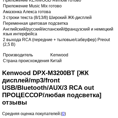
Приложение KENWOOD Remote готово
Приложение Music Mix готово
Амазонка Алекса готова
3 строки текста (8/13/8) Широкий ЖК-дисплей
Переменная цветовая подсветка
Английский/русский/испанский/французский и немецкий
язык интерфейса
2 выхода RCA (передние + тыловые/сабвуфер) Preout
(2,5 В)
Производитель
Kenwood
Страна происхождения
Китай
Kenwood DPX-M3200BT [ЖК
дисплей/mp3/front
USB/Bluetooth/AUX/3 RCA out
ПРОЦЕССОР/любая подсветка]
отзывы
Средняя оценка покупателей:
(
0
)