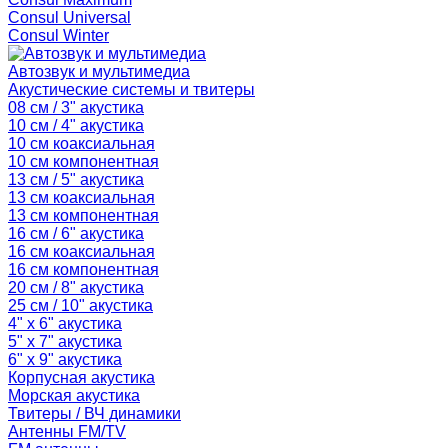
Consul Universal
Consul Winter
Автозвук и мультимедиа
Акустические системы и твитеры
08 см / 3" акустика
10 см / 4" акустика
10 см коаксиальная
10 см компонентная
13 см / 5" акустика
13 см коаксиальная
13 см компонентная
16 см / 6" акустика
16 см коаксиальная
16 см компонентная
20 см / 8" акустика
25 см / 10" акустика
4" x 6" акустика
5" x 7" акустика
6" x 9" акустика
Корпусная акустика
Морская акустика
Твитеры / ВЧ динамики
Антенны FM/TV