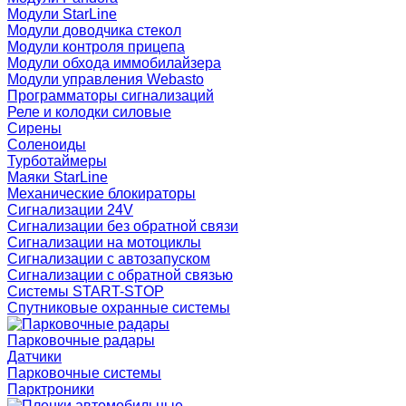
Модули StarLine
Модули доводчика стекол
Модули контроля прицепа
Модули обхода иммобилайзера
Модули управления Webasto
Программаторы сигнализаций
Реле и колодки силовые
Сирены
Соленоиды
Турботаймеры
Маяки StarLine
Механические блокираторы
Сигнализации 24V
Сигнализации без обратной связи
Сигнализации на мотоциклы
Сигнализации с автозапуском
Сигнализации с обратной связью
Системы START-STOP
Спутниковые охранные системы
Парковочные радары
Датчики
Парковочные системы
Парктроники