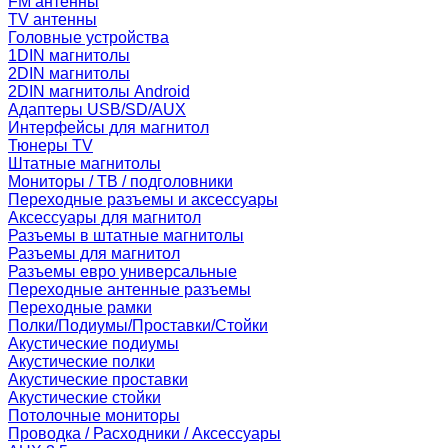
FM антенны
TV антенны
Головные устройства
1DIN магнитолы
2DIN магнитолы
2DIN магнитолы Android
Адаптеры USB/SD/AUX
Интерфейсы для магнитол
Тюнеры TV
Штатные магнитолы
Мониторы / ТВ / подголовники
Переходные разъемы и аксессуары
Аксессуары для магнитол
Разъемы в штатные магнитолы
Разъемы для магнитол
Разъемы евро универсальные
Переходные антенные разъемы
Переходные рамки
Полки/Подиумы/Проставки/Стойки
Акустические подиумы
Акустические полки
Акустические проставки
Акустические стойки
Потолочные мониторы
Проводка / Расходники / Аксессуары