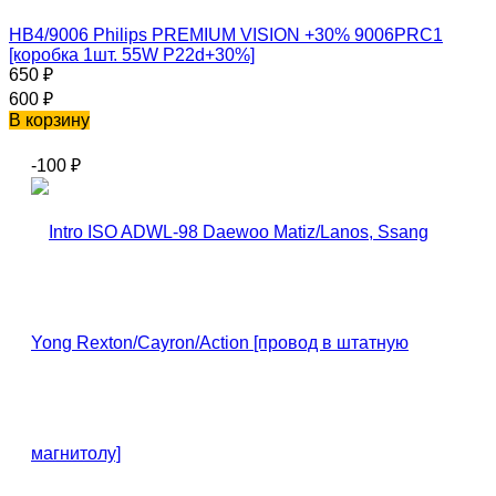
HB4/9006 Philips PREMIUM VISION +30% 9006PRC1
[коробка 1шт. 55W P22d+30%]
650
₽
600
₽
В корзину
-100
₽