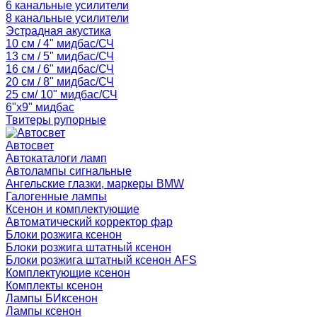
6 канальные усилители
8 канальные усилители
Эстрадная акустика
10 см / 4" мидбас/СЧ
13 см / 5" мидбас/СЧ
16 см / 6" мидбас/СЧ
20 см / 8" мидбас/СЧ
25 см/ 10" мидбас/СЧ
6"x9" мидбас
Твитеры рупорные
Автосвет
Автокаталоги ламп
Автолампы сигнальные
Ангельские глазки, маркеры BMW
Галогенные лампы
Ксенон и комплектующие
Автоматический корректор фар
Блоки розжига ксенон
Блоки розжига штатный ксенон
Блоки розжига штатный ксенон AFS
Комплектующие ксенон
Комплекты ксенон
Лампы БИксенон
Лампы ксенон