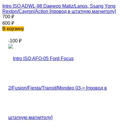
Intro ISO ADWL-98 Daewoo Matiz/Lanos, Ssang Yong
Rexton/Cayron/Action [провод в штатную магнитолу]
700
₽
600
₽
В корзину
-100
₽