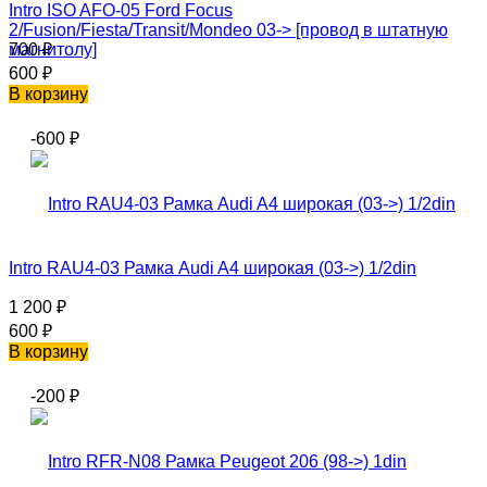
Intro ISO AFO-05 Ford Focus
2/Fusion/Fiesta/Transit/Mondeo 03-> [провод в штатную
магнитолу]
700
₽
600
₽
В корзину
-600
₽
Intro RAU4-03 Рамка Audi A4 широкая (03->) 1/2din
1 200
₽
600
₽
В корзину
-200
₽