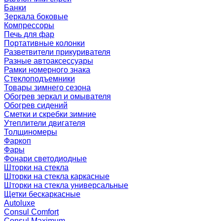
Банки
Зеркала боковые
Компрессоры
Печь для фар
Портативные колонки
Разветвители прикуривателя
Разные автоаксессуары
Рамки номерного знака
Стеклоподъемники
Товары зимнего сезона
Обогрев зеркал и омывателя
Обогрев сидений
Сметки и скребки зимние
Утеплители двигателя
Толщиномеры
Фаркоп
Фары
Фонари светодиодные
Шторки на стекла
Шторки на стекла каркасные
Шторки на стекла универсальные
Щетки бескаркасные
Autoluxe
Consul Comfort
Consul Maximum