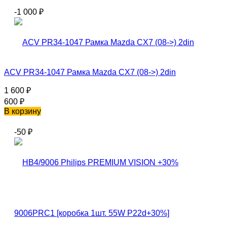
-1 000
₽
ACV PR34-1047 Рамка Mazda CX7 (08->) 2din
1 600
₽
600
₽
В корзину
-50
₽