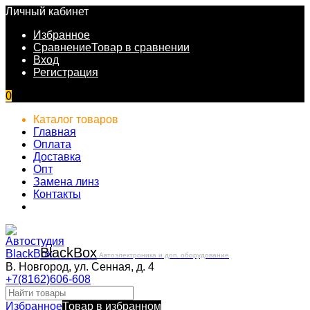
Личный кабинет
Избранное
Сравнение
Товар в сравнении
Вход
Регистрация
0
Каталог товаров
Главная
Оплата
Доставка
Опт
Замена линз
Контакты
Black
Box
Автоэлектроника и доп. оборудование
В. Новгород, ул. Сенная, д. 4
+7(8162)606-608
Избранное
Товар в избранном