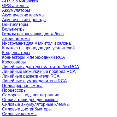
AUX 3.5 миниджек
GPS антенны
Аккумуляторы
Акустические клеммы
Акустические провода
Вентиляторы
Вольтметры
Гильзы наконечники для кабеля
Змеиная кожа
Инструмент для магнитол и салона
Комплекты проводов для усилителей
Конденсаторы
Коннекторы и переходники RCA
Кроссоверы
Линейные адаптеры магнитол без RCA
Линейные межблочные провода RCA
Линейные разветвители RCA
Линейные шумоподавители RCA
Полиэфирная смола
Процессоры
Саморезы под шестигранник
Сетки / грили для динамиков
Силовые аккумуляторные клеммы
Силовые дистрибьюторы
Силовые клеммы