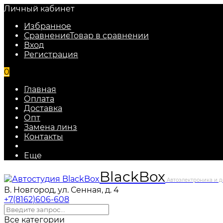
Личный кабинет
Избранное
Сравнение
Товар в сравнении
Вход
Регистрация
0
Главная
Оплата
Доставка
Опт
Замена линз
Контакты
Еще
Black
Box
Автоэлектроника и д
В. Новгород, ул. Сенная, д. 4
+7(8162)606-608
Все категории