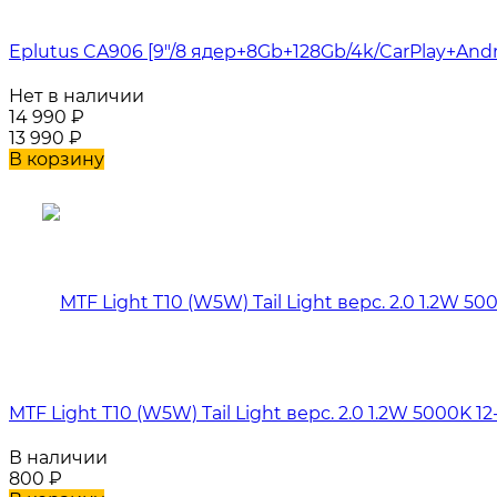
Eplutus CA906 [9"/8 ядер+8Gb+128Gb/4k/CarPlay+Andr
Нет в наличии
14 990
₽
13 990
₽
В корзину
MTF Light T10 (W5W) Tail Light верс. 2.0 1.2W 5000K 1
В наличии
800
₽