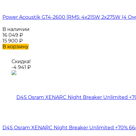
Power Acoustik GT4-2600 [RMS: 4x215W 2x275W (4 Ом)
В наличии
16 049
₽
15 900
₽
В корзину
Скидка!
-4 941
₽
D4S Osram XENARC Night Breaker Unlimited +70% 66