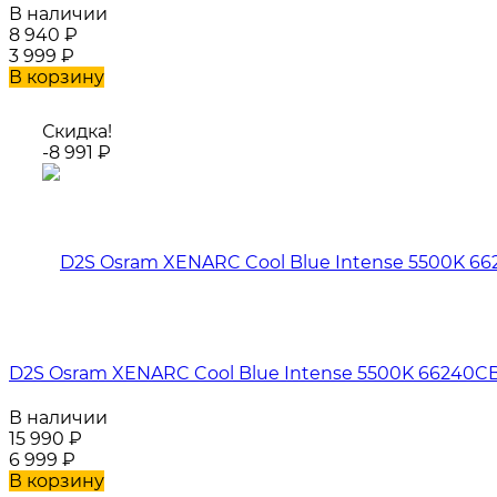
В наличии
8 940
₽
3 999
₽
В корзину
Скидка!
-8 991
₽
D2S Osram XENARC Cool Blue Intense 5500K 66240CB
В наличии
15 990
₽
6 999
₽
В корзину