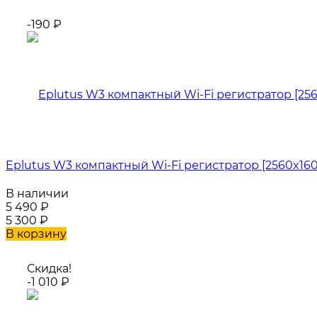
-190
₽
Eplutus W3 компактный Wi-Fi регистратор [2560x1600
В наличии
5 490
₽
5 300
₽
В корзину
Скидка!
-1 010
₽