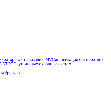
окираторы
Сигнализации 24V
Сигнализации без обратной
T-STOP
Спутниковые охранные системы
ля брелков