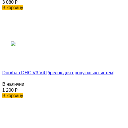
3 080
₽
В корзину
Doorhan DHC V3 V4 [брелок для пропускных систем]
В наличии
1 200
₽
В корзину