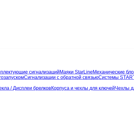
плектующие сигнализаций
Маяки StarLine
Механические бл
тозапуском
Сигнализации с обратной связью
Системы STAR
екла / Дисплеи брелков
Корпуса и чехлы для ключей
Чехлы д