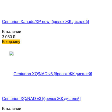
Centurion Xanadu/XP new [брелок ЖК дисплей]
В наличии
3 080
₽
В корзину
Centurion XQ/NAD v3 [брелок ЖК дисплей]
В наличии