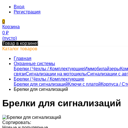
Вход
Регистрация
0
Корзина
0
₽
(пусто)
Товар в корзине!
Каталог товаров
Главная
Охранные системы
Брелки / Чехлы / Комплектующие
Иммобилайзеры
Ком
связи
Сигнализации на мотоциклы
Сигнализации с ав
Брелки / Чехлы / Комплектующие
Брелки для сигнализаций
Ключи с платой
Корпуса / Ст
Брелки для сигнализаций
Брелки для сигнализаций
Сортировать:
Новые и популярные