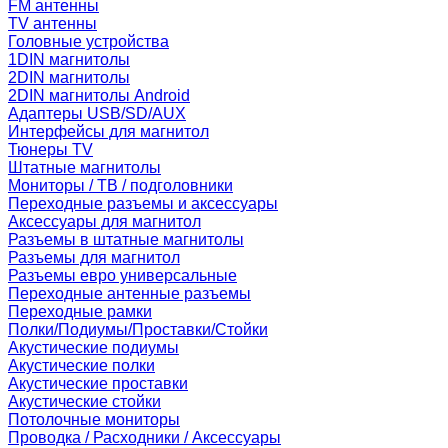
FM антенны
TV антенны
Головные устройства
1DIN магнитолы
2DIN магнитолы
2DIN магнитолы Android
Адаптеры USB/SD/AUX
Интерфейсы для магнитол
Тюнеры TV
Штатные магнитолы
Мониторы / ТВ / подголовники
Переходные разъемы и аксессуары
Аксессуары для магнитол
Разъемы в штатные магнитолы
Разъемы для магнитол
Разъемы евро универсальные
Переходные антенные разъемы
Переходные рамки
Полки/Подиумы/Проставки/Стойки
Акустические подиумы
Акустические полки
Акустические проставки
Акустические стойки
Потолочные мониторы
Проводка / Расходники / Аксессуары