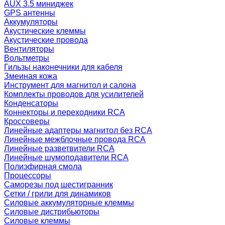
AUX 3.5 миниджек
GPS антенны
Аккумуляторы
Акустические клеммы
Акустические провода
Вентиляторы
Вольтметры
Гильзы наконечники для кабеля
Змеиная кожа
Инструмент для магнитол и салона
Комплекты проводов для усилителей
Конденсаторы
Коннекторы и переходники RCA
Кроссоверы
Линейные адаптеры магнитол без RCA
Линейные межблочные провода RCA
Линейные разветвители RCA
Линейные шумоподавители RCA
Полиэфирная смола
Процессоры
Саморезы под шестигранник
Сетки / грили для динамиков
Силовые аккумуляторные клеммы
Силовые дистрибьюторы
Силовые клеммы