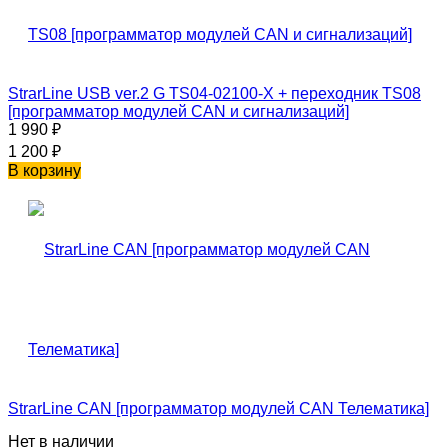
StrarLine USB ver.2 G TS04-02100-X + переходник TS08
[программатор модулей CAN и сигнализаций]
1 990
₽
1 200
₽
В корзину
StrarLine CAN [программатор модулей CAN Телематика]
Нет в наличии