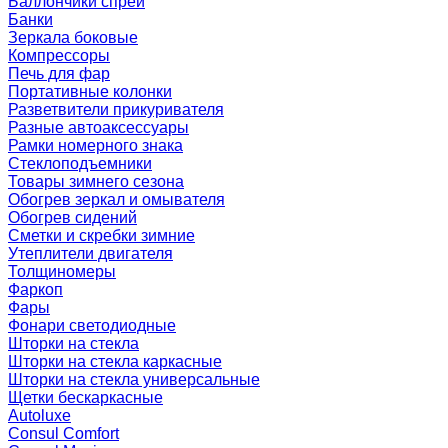
Баллончики спрей
Банки
Зеркала боковые
Компрессоры
Печь для фар
Портативные колонки
Разветвители прикуривателя
Разные автоаксессуары
Рамки номерного знака
Стеклоподъемники
Товары зимнего сезона
Обогрев зеркал и омывателя
Обогрев сидений
Сметки и скребки зимние
Утеплители двигателя
Толщиномеры
Фаркоп
Фары
Фонари светодиодные
Шторки на стекла
Шторки на стекла каркасные
Шторки на стекла универсальные
Щетки бескаркасные
Autoluxe
Consul Comfort