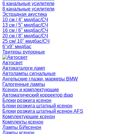
6 канальные усилители
8 канальные усилители
Эстрадная акустика
10 см / 4" мидбас/СЧ
13 см / 5" мидбас/СЧ
16 см / 6" мидбас/СЧ
20 см / 8" мидбас/СЧ
25 см/ 10" мидбас/СЧ
6"x9" мидбас
Твитеры рупорные
Автосвет
Автокаталоги ламп
Автолампы сигнальные
Ангельские глазки, маркеры BMW
Галогенные лампы
Ксенон и комплектующие
Автоматический корректор фар
Блоки розжига ксенон
Блоки розжига штатный ксенон
Блоки розжига штатный ксенон AFS
Комплектующие ксенон
Комплекты ксенон
Лампы БИксенон
Лампы ксенон