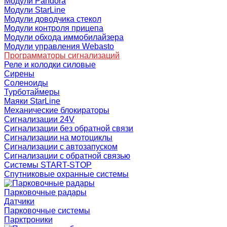
Модули Pandora
Модули StarLine
Модули доводчика стекол
Модули контроля прицепа
Модули обхода иммобилайзера
Модули управления Webasto
Программаторы сигнализаций
Реле и колодки силовые
Сирены
Соленоиды
Турботаймеры
Маяки StarLine
Механические блокираторы
Сигнализации 24V
Сигнализации без обратной связи
Сигнализации на мотоциклы
Сигнализации с автозапуском
Сигнализации с обратной связью
Системы START-STOP
Спутниковые охранные системы
Парковочные радары
Датчики
Парковочные системы
Парктроники