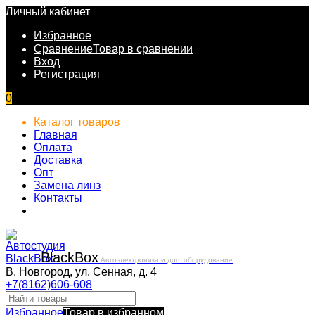
Личный кабинет
Избранное
Сравнение
Товар в сравнении
Вход
Регистрация
0
Каталог товаров
Главная
Оплата
Доставка
Опт
Замена линз
Контакты
Black
Box
Автоэлектроника и доп. оборудование
В. Новгород, ул. Сенная, д. 4
+7(8162)606-608
Избранное
Товар в избранном