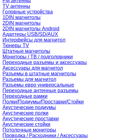
FM антенны
TV антенны
Головные устройства
1DIN магнитолы
2DIN магнитолы
2DIN магнитолы Android
Адаптеры USB/SD/AUX
Интерфейсы для магнитол
Тюнеры TV
Штатные магнитолы
Мониторы / ТВ / подголовники
Переходные разъемы и аксессуары
Аксессуары для магнитол
Разъемы в штатные магнитолы
Разъемы для магнитол
Разъемы евро универсальные
Переходные антенные разъемы
Переходные рамки
Полки/Подиумы/Проставки/Стойки
Акустические подиумы
Акустические полки
Акустические проставки
Акустические стойки
Потолочные мониторы
Проводка / Расходники / Аксессуары