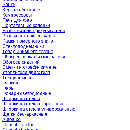
Банки
Зеркала боковые
Компрессоры
Печь для фар
Портативные колонки
Разветвители прикуривателя
Разные автоаксессуары
Рамки номерного знака
Стеклоподъемники
Товары зимнего сезона
Обогрев зеркал и омывателя
Обогрев сидений
Сметки и скребки зимние
Утеплители двигателя
Толщиномеры
Фаркоп
Фары
Фонари светодиодные
Шторки на стекла
Шторки на стекла каркасные
Шторки на стекла универсальные
Щетки бескаркасные
Autoluxe
Consul Comfort
Consul Maximum