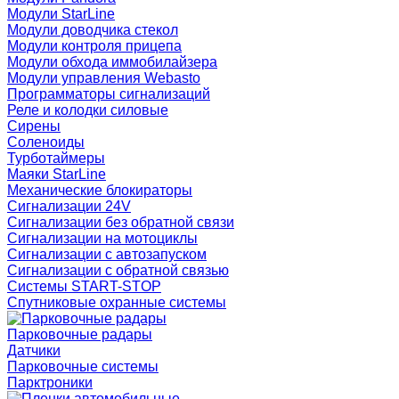
Модули StarLine
Модули доводчика стекол
Модули контроля прицепа
Модули обхода иммобилайзера
Модули управления Webasto
Программаторы сигнализаций
Реле и колодки силовые
Сирены
Соленоиды
Турботаймеры
Маяки StarLine
Механические блокираторы
Сигнализации 24V
Сигнализации без обратной связи
Сигнализации на мотоциклы
Сигнализации с автозапуском
Сигнализации с обратной связью
Системы START-STOP
Спутниковые охранные системы
Парковочные радары
Датчики
Парковочные системы
Парктроники