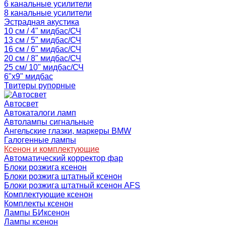
6 канальные усилители
8 канальные усилители
Эстрадная акустика
10 см / 4" мидбас/СЧ
13 см / 5" мидбас/СЧ
16 см / 6" мидбас/СЧ
20 см / 8" мидбас/СЧ
25 см/ 10" мидбас/СЧ
6"x9" мидбас
Твитеры рупорные
Автосвет
Автокаталоги ламп
Автолампы сигнальные
Ангельские глазки, маркеры BMW
Галогенные лампы
Ксенон и комплектующие
Автоматический корректор фар
Блоки розжига ксенон
Блоки розжига штатный ксенон
Блоки розжига штатный ксенон AFS
Комплектующие ксенон
Комплекты ксенон
Лампы БИксенон
Лампы ксенон