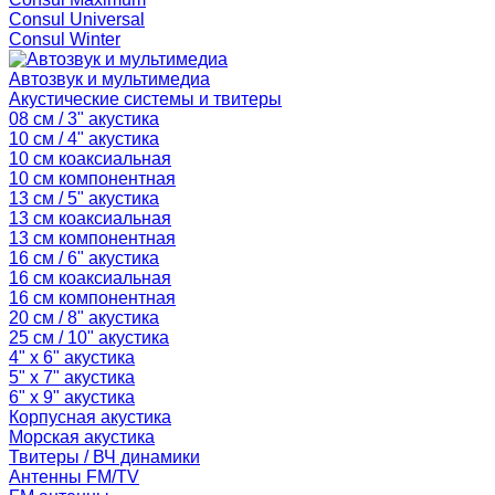
Consul Universal
Consul Winter
Автозвук и мультимедиа
Акустические системы и твитеры
08 см / 3" акустика
10 см / 4" акустика
10 см коаксиальная
10 см компонентная
13 см / 5" акустика
13 см коаксиальная
13 см компонентная
16 см / 6" акустика
16 см коаксиальная
16 см компонентная
20 см / 8" акустика
25 см / 10" акустика
4" x 6" акустика
5" x 7" акустика
6" x 9" акустика
Корпусная акустика
Морская акустика
Твитеры / ВЧ динамики
Антенны FM/TV