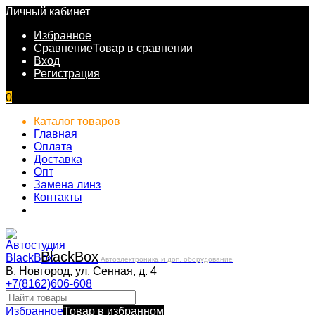
Личный кабинет
Избранное
Сравнение
Товар в сравнении
Вход
Регистрация
0
Каталог товаров
Главная
Оплата
Доставка
Опт
Замена линз
Контакты
Black
Box
Автоэлектроника и доп. оборудование
В. Новгород, ул. Сенная, д. 4
+7(8162)606-608
Избранное
Товар в избранном