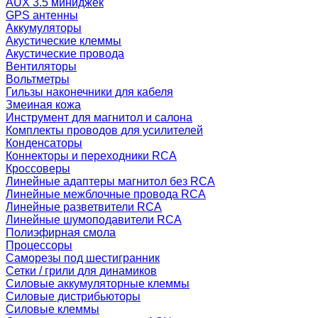
AUX 3.5 миниджек
GPS антенны
Аккумуляторы
Акустические клеммы
Акустические провода
Вентиляторы
Вольтметры
Гильзы наконечники для кабеля
Змеиная кожа
Инструмент для магнитол и салона
Комплекты проводов для усилителей
Конденсаторы
Коннекторы и переходники RCA
Кроссоверы
Линейные адаптеры магнитол без RCA
Линейные межблочные провода RCA
Линейные разветвители RCA
Линейные шумоподавители RCA
Полиэфирная смола
Процессоры
Саморезы под шестигранник
Сетки / грили для динамиков
Силовые аккумуляторные клеммы
Силовые дистрибьюторы
Силовые клеммы