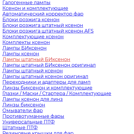
Галогенные лампы
Ксенон и комплектующие
Автоматический корректор фар
Блоки розжига ксенон
Блоки розжига штатный ксенон
Блоки розжига штатный ксенон AFS
Комплектующие ксенон
Комплекты ксенон
Лампы БИксенон
Лампы ксенон
Лампы штатный БИксенон
Лампы штатный БИксенон оригинал
Лампы штатный ксенон
Лампы штатный ксенон оригинал
Переходники и адаптеры для ламп
Линзы биксенон и комплектующие
Глазки / Маски / Стартера / Комплектующие
Лампы ксенон для линз
Линзы биксенон
Омыватели фар
Противотуманные фары
Универсальные ПТФ
Штатные ПТФ
Резиновые крышки для фар