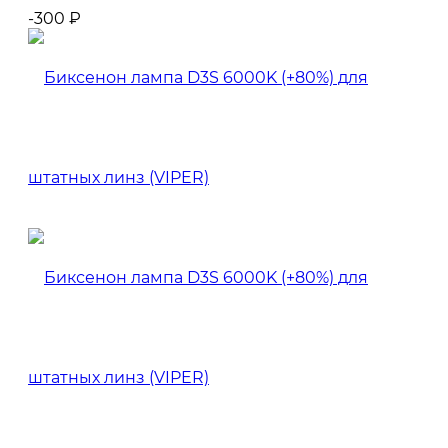
-300
₽