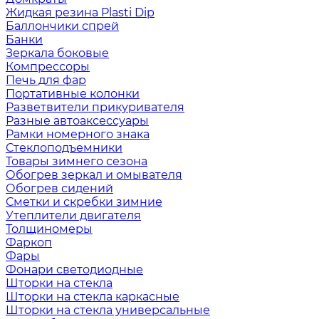
Жидкая резина Plasti Dip
Баллончики спрей
Банки
Зеркала боковые
Компрессоры
Печь для фар
Портативные колонки
Разветвители прикуривателя
Разные автоаксессуары
Рамки номерного знака
Стеклоподъемники
Товары зимнего сезона
Обогрев зеркал и омывателя
Обогрев сидений
Сметки и скребки зимние
Утеплители двигателя
Толщиномеры
Фаркоп
Фары
Фонари светодиодные
Шторки на стекла
Шторки на стекла каркасные
Шторки на стекла универсальные