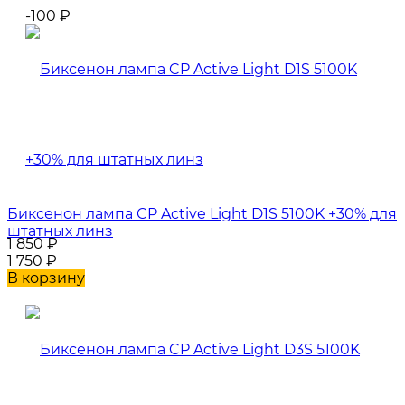
-100
₽
Биксенон лампа CP Active Light D1S 5100K +30% для
штатных линз
1 850
₽
1 750
₽
В корзину