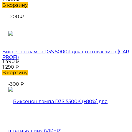
В корзину
-200
₽
Биксенон лампа D3S 5000K для штатных линз (CAR
PROFI)
1 490
₽
1 290
₽
В корзину
-300
₽