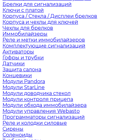
Брелки для сигнализаций
Ключи с платой
Корпуса / Стекла / Дисплеи брелков
Корпуса и чехлы для ключей
Чехлы для брелков
Иммобилайзеры
Реле и метки иммобилайзеров
Комплектующие сигнализаций
Активаторы
Гофры и трубки
Датчики
Защита салона
Концевики
Модули Pandora
Модули StarLine
Модули доводчика стекол
Модули контроля прицепа
Модули обхода иммобилайзера
Модули управления Webasto
Программаторы сигнализаций
Реле и колодки силовые
Сирены
Соленоиды