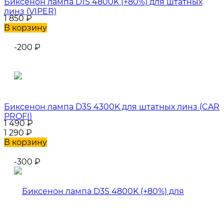
Биксенон лампа D1S 4800K (+80%) для штатных
линз (VIPER)
1 850
₽
В корзину
-200
₽
Биксенон лампа D3S 4300K для штатных линз (CAR
PROFI)
1 490
₽
1 290
₽
В корзину
-300
₽