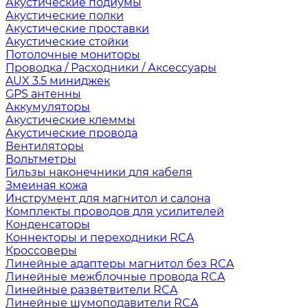
Акустические подиумы
Акустические полки
Акустические проставки
Акустические стойки
Потолочные мониторы
Проводка / Расходники / Аксессуары
AUX 3.5 миниджек
GPS антенны
Аккумуляторы
Акустические клеммы
Акустические провода
Вентиляторы
Вольтметры
Гильзы наконечники для кабеля
Змеиная кожа
Инструмент для магнитол и салона
Комплекты проводов для усилителей
Конденсаторы
Коннекторы и переходники RCA
Кроссоверы
Линейные адаптеры магнитол без RCA
Линейные межблочные провода RCA
Линейные разветвители RCA
Линейные шумоподавители RCA