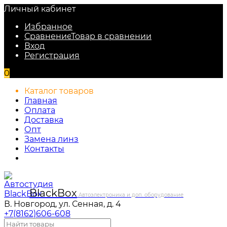
Личный кабинет
Избранное
Сравнение
Товар в сравнении
Вход
Регистрация
0
Каталог товаров
Главная
Оплата
Доставка
Опт
Замена линз
Контакты
Black
Box
Автоэлектроника и доп. оборудование
В. Новгород, ул. Сенная, д. 4
+7(8162)606-608