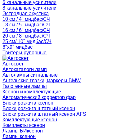
6 канальные усилители
8 канальные усилители
Эстрадная акустика
10 см / 4" мидбас/СЧ
13 см / 5" мидбас/СЧ
16 см / 6" мидбас/СЧ
20 см / 8" мидбас/СЧ
25 см/ 10" мидбас/СЧ
6"x9" мидбас
Твитеры рупорные
Автосвет
Автокаталоги ламп
Автолампы сигнальные
Ангельские глазки, маркеры BMW
Галогенные лампы
Ксенон и комплектующие
Автоматический корректор фар
Блоки розжига ксенон
Блоки розжига штатный ксенон
Блоки розжига штатный ксенон AFS
Комплектующие ксенон
Комплекты ксенон
Лампы БИксенон
Лампы ксенон