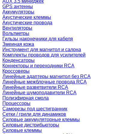
AUX 3.5 миниджек
GPS антенны
Аккумуляторы
Акустические клеммы
Акустические провода
Вентиляторы
Вольтметры
Гильзы наконечники для кабеля
Змеиная кожа
Инструмент для магнитол и салона
Комплекты проводов для усилителей
Конденсаторы
Коннекторы и переходники RCA
Кроссоверы
Линейные адаптеры магнитол без RCA
Линейные межблочные провода RCA
Линейные разветвители RCA
Линейные шумоподавители RCA
Полиэфирная смола
Процессоры
Саморезы под шестигранник
Сетки / грили для динамиков
Силовые аккумуляторные клеммы
Силовые дистрибьюторы
Силовые клеммы