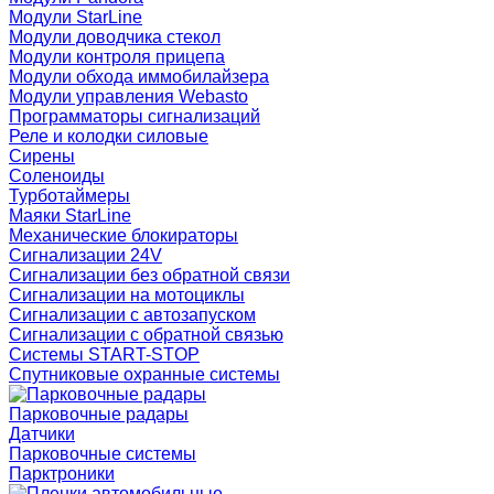
Модули StarLine
Модули доводчика стекол
Модули контроля прицепа
Модули обхода иммобилайзера
Модули управления Webasto
Программаторы сигнализаций
Реле и колодки силовые
Сирены
Соленоиды
Турботаймеры
Маяки StarLine
Механические блокираторы
Сигнализации 24V
Сигнализации без обратной связи
Сигнализации на мотоциклы
Сигнализации с автозапуском
Сигнализации с обратной связью
Системы START-STOP
Спутниковые охранные системы
Парковочные радары
Датчики
Парковочные системы
Парктроники