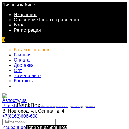
Личный кабинет
Избранное
Сравнение
Товар в сравнении
Вход
Регистрация
0
Каталог товаров
Главная
Оплата
Доставка
Опт
Замена линз
Контакты
Black
Box
Автоэлектроника и доп. оборудование
В. Новгород, ул. Сенная, д. 4
+7(8162)606-608
Избранное
Товар в избранном