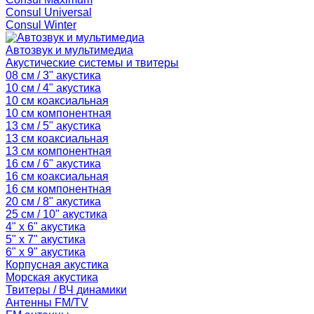
Consul Universal
Consul Winter
Автозвук и мультимедиа
Акустические системы и твитеры
08 см / 3" акустика
10 см / 4" акустика
10 см коаксиальная
10 см компонентная
13 см / 5" акустика
13 см коаксиальная
13 см компонентная
16 см / 6" акустика
16 см коаксиальная
16 см компонентная
20 см / 8" акустика
25 см / 10" акустика
4" x 6" акустика
5" x 7" акустика
6" x 9" акустика
Корпусная акустика
Морская акустика
Твитеры / ВЧ динамики
Антенны FM/TV