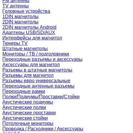
FM антенны
TV антенны
Головные устройства
1DIN магнитолы
2DIN магнитолы
2DIN магнитолы Android
Адаптеры USB/SD/AUX
Интерфейсы для магнитол
Тюнеры TV
Штатные магнитолы
Мониторы / ТВ / подголовники
Переходные разъемы и аксессуары
Аксессуары для магнитол
Разъемы в штатные магнитолы
Разъемы для магнитол
Разъемы евро универсальные
Переходные антенные разъемы
Переходные рамки
Полки/Подиумы/Проставки/Стойки
Акустические подиумы
Акустические полки
Акустические проставки
Акустические стойки
Потолочные мониторы
Проводка / Расходники / Аксессуары