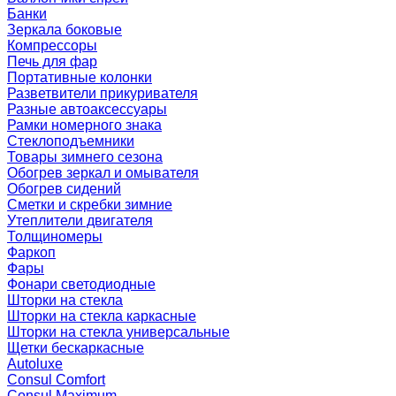
Банки
Зеркала боковые
Компрессоры
Печь для фар
Портативные колонки
Разветвители прикуривателя
Разные автоаксессуары
Рамки номерного знака
Стеклоподъемники
Товары зимнего сезона
Обогрев зеркал и омывателя
Обогрев сидений
Сметки и скребки зимние
Утеплители двигателя
Толщиномеры
Фаркоп
Фары
Фонари светодиодные
Шторки на стекла
Шторки на стекла каркасные
Шторки на стекла универсальные
Щетки бескаркасные
Autoluxe
Consul Comfort
Consul Maximum