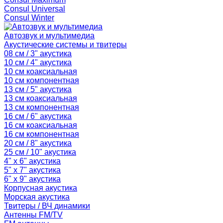
Consul Universal
Consul Winter
Автозвук и мультимедиа
Акустические системы и твитеры
08 см / 3" акустика
10 см / 4" акустика
10 см коаксиальная
10 см компонентная
13 см / 5" акустика
13 см коаксиальная
13 см компонентная
16 см / 6" акустика
16 см коаксиальная
16 см компонентная
20 см / 8" акустика
25 см / 10" акустика
4" x 6" акустика
5" x 7" акустика
6" x 9" акустика
Корпусная акустика
Морская акустика
Твитеры / ВЧ динамики
Антенны FM/TV