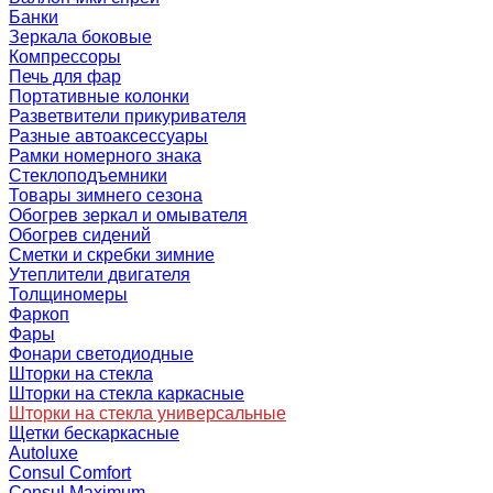
Банки
Зеркала боковые
Компрессоры
Печь для фар
Портативные колонки
Разветвители прикуривателя
Разные автоаксессуары
Рамки номерного знака
Стеклоподъемники
Товары зимнего сезона
Обогрев зеркал и омывателя
Обогрев сидений
Сметки и скребки зимние
Утеплители двигателя
Толщиномеры
Фаркоп
Фары
Фонари светодиодные
Шторки на стекла
Шторки на стекла каркасные
Шторки на стекла универсальные
Щетки бескаркасные
Autoluxe
Consul Comfort
Consul Maximum