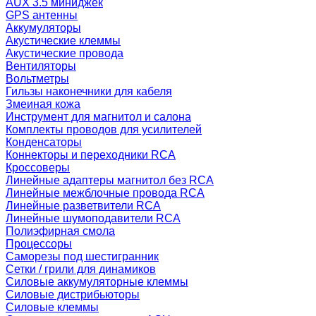
AUX 3.5 миниджек
GPS антенны
Аккумуляторы
Акустические клеммы
Акустические провода
Вентиляторы
Вольтметры
Гильзы наконечники для кабеля
Змеиная кожа
Инструмент для магнитол и салона
Комплекты проводов для усилителей
Конденсаторы
Коннекторы и переходники RCA
Кроссоверы
Линейные адаптеры магнитол без RCA
Линейные межблочные провода RCA
Линейные разветвители RCA
Линейные шумоподавители RCA
Полиэфирная смола
Процессоры
Саморезы под шестигранник
Сетки / грили для динамиков
Силовые аккумуляторные клеммы
Силовые дистрибьюторы
Силовые клеммы