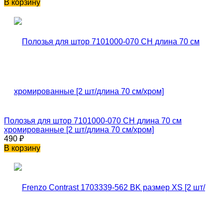
В корзину
Полозья для штор 7101000-070 CH длина 70 см
хромированные [2 шт/длина 70 см/хром]
490
₽
В корзину