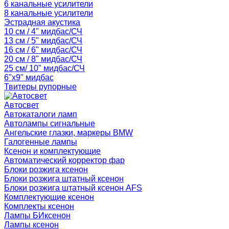
6 канальные усилители
8 канальные усилители
Эстрадная акустика
10 см / 4" мидбас/СЧ
13 см / 5" мидбас/СЧ
16 см / 6" мидбас/СЧ
20 см / 8" мидбас/СЧ
25 см/ 10" мидбас/СЧ
6"x9" мидбас
Твитеры рупорные
Автосвет
Автокаталоги ламп
Автолампы сигнальные
Ангельские глазки, маркеры BMW
Галогенные лампы
Ксенон и комплектующие
Автоматический корректор фар
Блоки розжига ксенон
Блоки розжига штатный ксенон
Блоки розжига штатный ксенон AFS
Комплектующие ксенон
Комплекты ксенон
Лампы БИксенон
Лампы ксенон