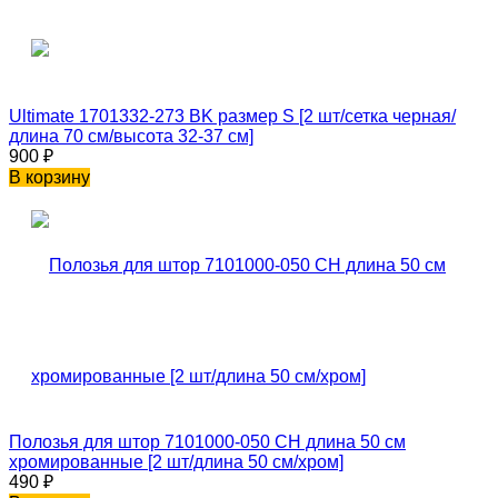
Ultimate 1701332-273 BK размер S [2 шт/сетка черная/
длина 70 см/высота 32-37 см]
900
₽
В корзину
Полозья для штор 7101000-050 CH длина 50 см
хромированные [2 шт/длина 50 см/хром]
490
₽