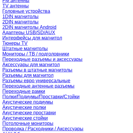
FM антенны
TV антенны
Головные устройства
1DIN магнитолы
2DIN магнитолы
2DIN магнитолы Android
Адаптеры USB/SD/AUX
Интерфейсы для магнитол
Тюнеры TV
Штатные магнитолы
Мониторы / ТВ / подголовники
Переходные разъемы и аксессуары
Аксессуары для магнитол
Разъемы в штатные магнитолы
Разъемы для магнитол
Разъемы евро универсальные
Переходные антенные разъемы
Переходные рамки
Полки/Подиумы/Проставки/Стойки
Акустические подиумы
Акустические полки
Акустические проставки
Акустические стойки
Потолочные мониторы
Проводка / Расходники / Аксессуары