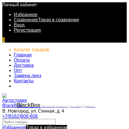
Личный кабинет
Избранное
Сравнение
Товар в сравнении
Вход
Регистрация
0
Каталог товаров
Главная
Оплата
Доставка
Опт
Замена линз
Контакты
Black
Box
Автоэлектроника и доп. оборудование
В. Новгород, ул. Сенная, д. 4
+7(8162)606-608
Избранное
Товар в избранном