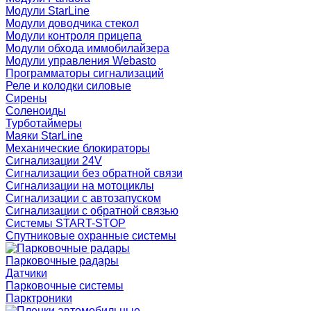
Модули StarLine
Модули доводчика стекол
Модули контроля прицепа
Модули обхода иммобилайзера
Модули управления Webasto
Программаторы сигнализаций
Реле и колодки силовые
Сирены
Соленоиды
Турботаймеры
Маяки StarLine
Механические блокираторы
Сигнализации 24V
Сигнализации без обратной связи
Сигнализации на мотоциклы
Сигнализации с автозапуском
Сигнализации с обратной связью
Системы START-STOP
Спутниковые охранные системы
Парковочные радары
Датчики
Парковочные системы
Парктроники