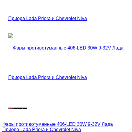
Фары противотуманные 406-LED 30W 9-32V Лада
Приора Lada Priora и Chevrolet Niva