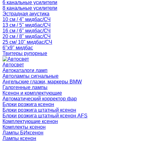
6 канальные усилители
8 канальные усилители
Эстрадная акустика
10 см / 4" мидбас/СЧ
13 см / 5" мидбас/СЧ
16 см / 6" мидбас/СЧ
20 см / 8" мидбас/СЧ
25 см/ 10" мидбас/СЧ
6"x9" мидбас
Твитеры рупорные
Автосвет
Автокаталоги ламп
Автолампы сигнальные
Ангельские глазки, маркеры BMW
Галогенные лампы
Ксенон и комплектующие
Автоматический корректор фар
Блоки розжига ксенон
Блоки розжига штатный ксенон
Блоки розжига штатный ксенон AFS
Комплектующие ксенон
Комплекты ксенон
Лампы БИксенон
Лампы ксенон