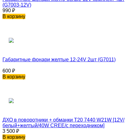
(G7003-12V)
990
₽
В корзину
Габаритные фонари желтые 12-24V 2шт (G7011)
600
₽
В корзину
ДХО в поворотники + обманки T20 7440 W21W [12V/
белый+желтый/40W CREE/с переходником]
3 500
₽
В корзину