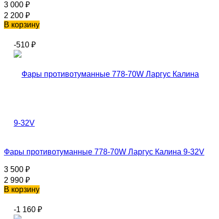
3 000
₽
2 200
₽
В корзину
-510
₽
Фары противотуманные 778-70W Ларгус Калина 9-32V
3 500
₽
2 990
₽
В корзину
-1 160
₽