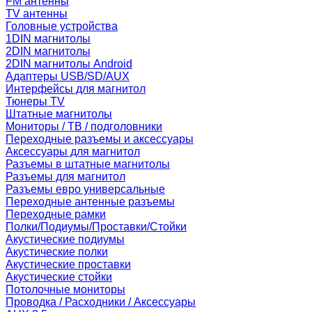
FM антенны
TV антенны
Головные устройства
1DIN магнитолы
2DIN магнитолы
2DIN магнитолы Android
Адаптеры USB/SD/AUX
Интерфейсы для магнитол
Тюнеры TV
Штатные магнитолы
Мониторы / ТВ / подголовники
Переходные разъемы и аксессуары
Аксессуары для магнитол
Разъемы в штатные магнитолы
Разъемы для магнитол
Разъемы евро универсальные
Переходные антенные разъемы
Переходные рамки
Полки/Подиумы/Проставки/Стойки
Акустические подиумы
Акустические полки
Акустические проставки
Акустические стойки
Потолочные мониторы
Проводка / Расходники / Аксессуары