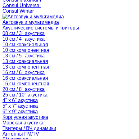
Consul Universal
Consul Winter
Автозвук и мультимедиа
Акустические системы и твитеры
08 см / 3" акустика
10 см / 4" акустика
10 см коаксиальная
10 см компонентная
13 см / 5" акустика
13 см коаксиальная
13 см компонентная
16 см / 6" акустика
16 см коаксиальная
16 см компонентная
20 см / 8" акустика
25 см / 10" акустика
4" x 6" акустика
5" x 7" акустика
6" x 9" акустика
Корпусная акустика
Морская акустика
Твитеры / ВЧ динамики
Антенны FM/TV