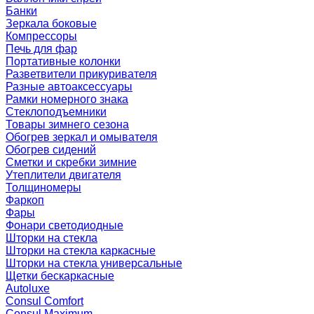
Банки
Зеркала боковые
Компрессоры
Печь для фар
Портативные колонки
Разветвители прикуривателя
Разные автоаксессуары
Рамки номерного знака
Стеклоподъемники
Товары зимнего сезона
Обогрев зеркал и омывателя
Обогрев сидений
Сметки и скребки зимние
Утеплители двигателя
Толщиномеры
Фаркоп
Фары
Фонари светодиодные
Шторки на стекла
Шторки на стекла каркасные
Шторки на стекла универсальные
Щетки бескаркасные
Autoluxe
Consul Comfort
Consul Maximum