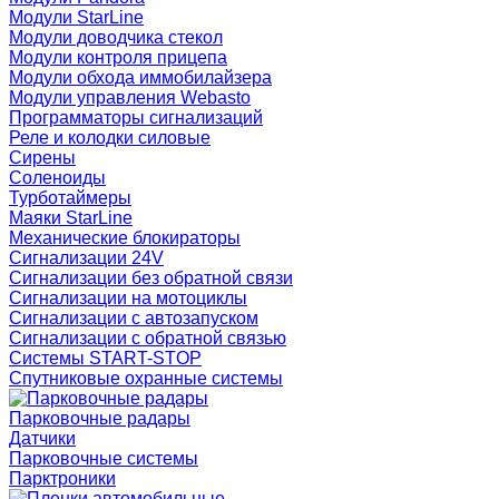
Модули StarLine
Модули доводчика стекол
Модули контроля прицепа
Модули обхода иммобилайзера
Модули управления Webasto
Программаторы сигнализаций
Реле и колодки силовые
Сирены
Соленоиды
Турботаймеры
Маяки StarLine
Механические блокираторы
Сигнализации 24V
Сигнализации без обратной связи
Сигнализации на мотоциклы
Сигнализации с автозапуском
Сигнализации с обратной связью
Системы START-STOP
Спутниковые охранные системы
Парковочные радары
Датчики
Парковочные системы
Парктроники