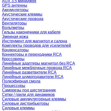
AUX 3.5 миниджек
GPS антенны
Аккумуляторы
Акустические клеммы
Акустические провода
Вентиляторы
Вольтметры
Гильзы наконечники для кабеля
Змеиная кожа
Инструмент для магнитол и салона
Комплекты проводов для усилителей
Конденсаторы
Коннекторы и переходники RCA
Кроссоверы
Линейные адаптеры магнитол без RCA
Линейные межблочные провода RCA
Линейные разветвители RCA
Линейные шумоподавители RCA
Полиэфирная смола
Процессоры
Саморезы под шестигранник
Сетки / грили для динамиков
Силовые аккумуляторные клеммы
Силовые дистрибьюторы
Силовые клеммы