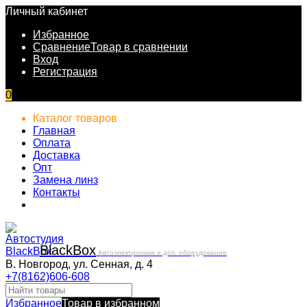
Личный кабинет
Избранное
Сравнение
Товар в сравнении
Вход
Регистрация
0
Каталог товаров
Главная
Оплата
Доставка
Опт
Замена линз
Контакты
Black
Box
Автоэлектроника и доп. оборудование
В. Новгород, ул. Сенная, д. 4
+7(8162)606-608
Избранное
Товар в избранном