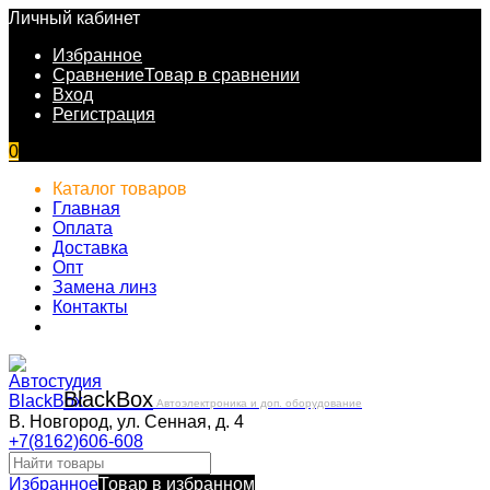
Личный кабинет
Избранное
Сравнение
Товар в сравнении
Вход
Регистрация
0
Каталог товаров
Главная
Оплата
Доставка
Опт
Замена линз
Контакты
Black
Box
Автоэлектроника и доп. оборудование
В. Новгород, ул. Сенная, д. 4
+7(8162)606-608
Избранное
Товар в избранном