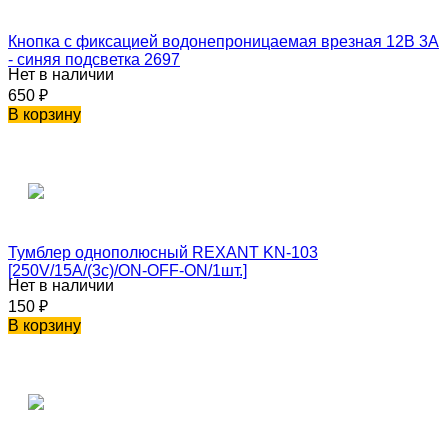
Кнопка с фиксацией водонепроницаемая врезная 12В 3А
- синяя подсветка 2697
Нет в наличии
650
₽
В корзину
Тумблер однополюсный REXANT KN-103
[250V/15А/(3c)/ON-OFF-ON/1шт.]
Нет в наличии
150
₽
В корзину