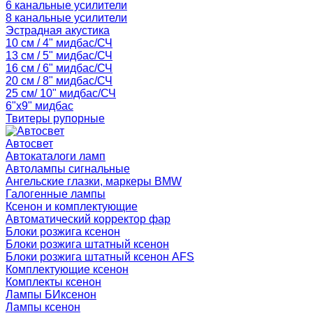
6 канальные усилители
8 канальные усилители
Эстрадная акустика
10 см / 4" мидбас/СЧ
13 см / 5" мидбас/СЧ
16 см / 6" мидбас/СЧ
20 см / 8" мидбас/СЧ
25 см/ 10" мидбас/СЧ
6"x9" мидбас
Твитеры рупорные
Автосвет
Автокаталоги ламп
Автолампы сигнальные
Ангельские глазки, маркеры BMW
Галогенные лампы
Ксенон и комплектующие
Автоматический корректор фар
Блоки розжига ксенон
Блоки розжига штатный ксенон
Блоки розжига штатный ксенон AFS
Комплектующие ксенон
Комплекты ксенон
Лампы БИксенон
Лампы ксенон