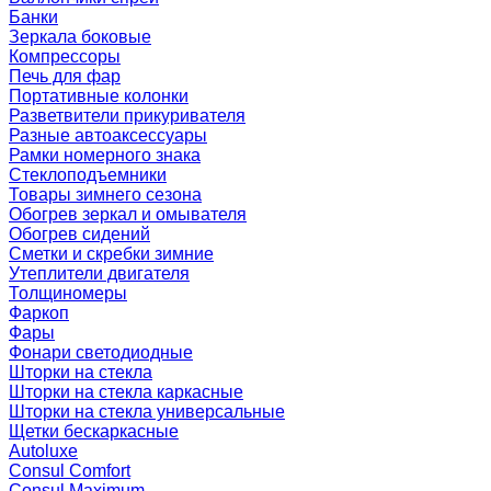
Банки
Зеркала боковые
Компрессоры
Печь для фар
Портативные колонки
Разветвители прикуривателя
Разные автоаксессуары
Рамки номерного знака
Стеклоподъемники
Товары зимнего сезона
Обогрев зеркал и омывателя
Обогрев сидений
Сметки и скребки зимние
Утеплители двигателя
Толщиномеры
Фаркоп
Фары
Фонари светодиодные
Шторки на стекла
Шторки на стекла каркасные
Шторки на стекла универсальные
Щетки бескаркасные
Autoluxe
Consul Comfort
Consul Maximum