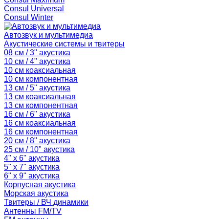
Consul Universal
Consul Winter
Автозвук и мультимедиа
Акустические системы и твитеры
08 см / 3" акустика
10 см / 4" акустика
10 см коаксиальная
10 см компонентная
13 см / 5" акустика
13 см коаксиальная
13 см компонентная
16 см / 6" акустика
16 см коаксиальная
16 см компонентная
20 см / 8" акустика
25 см / 10" акустика
4" x 6" акустика
5" x 7" акустика
6" x 9" акустика
Корпусная акустика
Морская акустика
Твитеры / ВЧ динамики
Антенны FM/TV