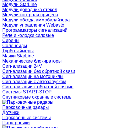
Модули StarLine
Модули доводчика стекол
Модули контроля прицепа
Модули обхода иммобилайзера
Модули управления Webasto
Программаторы сигнализаций
Реле и колодки силовые
Сирены
Соленоиды
Турботаймеры
Маяки StarLine
Механические блокираторы
Сигнализации 24V
Сигнализации без обратной связи
Сигнализации на мотоциклы
Сигнализации с автозапуском
Сигнализации с обратной связью
Системы START-STOP
Спутниковые охранные системы
Парковочные радары
Датчики
Парковочные системы
Парктроники