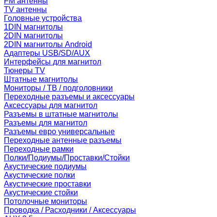
FM антенны
TV антенны
Головные устройства
1DIN магнитолы
2DIN магнитолы
2DIN магнитолы Android
Адаптеры USB/SD/AUX
Интерфейсы для магнитол
Тюнеры TV
Штатные магнитолы
Мониторы / ТВ / подголовники
Переходные разъемы и аксессуары
Аксессуары для магнитол
Разъемы в штатные магнитолы
Разъемы для магнитол
Разъемы евро универсальные
Переходные антенные разъемы
Переходные рамки
Полки/Подиумы/Проставки/Стойки
Акустические подиумы
Акустические полки
Акустические проставки
Акустические стойки
Потолочные мониторы
Проводка / Расходники / Аксессуары