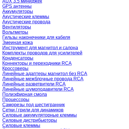
AUX 3.5 миниджек
GPS антенны
Аккумуляторы
Акустические клеммы
Акустические провода
Вентиляторы
Вольтметры
Гильзы наконечники для кабеля
Змеиная кожа
Инструмент для магнитол и салона
Комплекты проводов для усилителей
Конденсаторы
Коннекторы и переходники RCA
Кроссоверы
Линейные адаптеры магнитол без RCA
Линейные межблочные провода RCA
Линейные разветвители RCA
Линейные шумоподавители RCA
Полиэфирная смола
Процессоры
Саморезы под шестигранник
Сетки / грили для динамиков
Силовые аккумуляторные клеммы
Силовые дистрибьюторы
Силовые клеммы