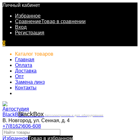
Личный кабинет
Избранное
Сравнение
Товар в сравнении
Вход
Регистрация
0
Каталог товаров
Главная
Оплата
Доставка
Опт
Замена линз
Контакты
Black
Box
Автоэлектроника и доп. оборудование
В. Новгород, ул. Сенная, д. 4
+7(8162)606-608
Избранное
Товар в избранном