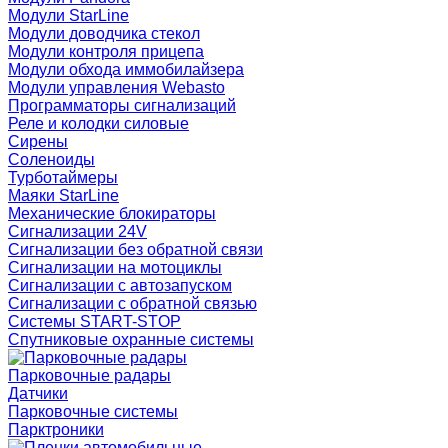
Модули StarLine
Модули доводчика стекол
Модули контроля прицепа
Модули обхода иммобилайзера
Модули управления Webasto
Программаторы сигнализаций
Реле и колодки силовые
Сирены
Соленоиды
Турботаймеры
Маяки StarLine
Механические блокираторы
Сигнализации 24V
Сигнализации без обратной связи
Сигнализации на мотоциклы
Сигнализации с автозапуском
Сигнализации с обратной связью
Системы START-STOP
Спутниковые охранные системы
Парковочные радары
Датчики
Парковочные системы
Парктроники