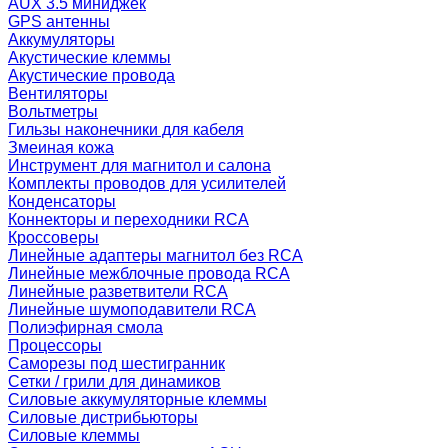
AUX 3.5 миниджек
GPS антенны
Аккумуляторы
Акустические клеммы
Акустические провода
Вентиляторы
Вольтметры
Гильзы наконечники для кабеля
Змеиная кожа
Инструмент для магнитол и салона
Комплекты проводов для усилителей
Конденсаторы
Коннекторы и переходники RCA
Кроссоверы
Линейные адаптеры магнитол без RCA
Линейные межблочные провода RCA
Линейные разветвители RCA
Линейные шумоподавители RCA
Полиэфирная смола
Процессоры
Саморезы под шестигранник
Сетки / грили для динамиков
Силовые аккумуляторные клеммы
Силовые дистрибьюторы
Силовые клеммы