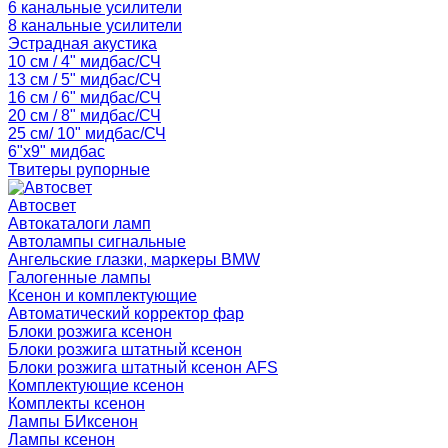
6 канальные усилители
8 канальные усилители
Эстрадная акустика
10 см / 4" мидбас/СЧ
13 см / 5" мидбас/СЧ
16 см / 6" мидбас/СЧ
20 см / 8" мидбас/СЧ
25 см/ 10" мидбас/СЧ
6"x9" мидбас
Твитеры рупорные
Автосвет
Автокаталоги ламп
Автолампы сигнальные
Ангельские глазки, маркеры BMW
Галогенные лампы
Ксенон и комплектующие
Автоматический корректор фар
Блоки розжига ксенон
Блоки розжига штатный ксенон
Блоки розжига штатный ксенон AFS
Комплектующие ксенон
Комплекты ксенон
Лампы БИксенон
Лампы ксенон