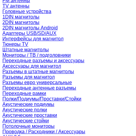
FM антенны
TV антенны
Головные устройства
1DIN магнитолы
2DIN магнитолы
2DIN магнитолы Android
Адаптеры USB/SD/AUX
Интерфейсы для магнитол
Тюнеры TV
Штатные магнитолы
Мониторы / ТВ / подголовники
Переходные разъемы и аксессуары
Аксессуары для магнитол
Разъемы в штатные магнитолы
Разъемы для магнитол
Разъемы евро универсальные
Переходные антенные разъемы
Переходные рамки
Полки/Подиумы/Проставки/Стойки
Акустические подиумы
Акустические полки
Акустические проставки
Акустические стойки
Потолочные мониторы
Проводка / Расходники / Аксессуары