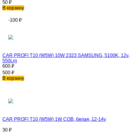
50
₽
В корзину
-100
₽
CAR PROFI T10 (W5W) 10W 2323 SAMSUNG, 5100K, 12v,
550Lm
600
₽
500
₽
В корзину
CAR PROFI T10 (W5W) 1W COB, белая, 12-14v
30
₽