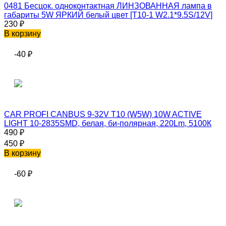
0481 Бесцок. одноконтактная ЛИНЗОВАННАЯ лампа в
габариты 5W ЯРКИЙ белый цвет [T10-1 W2.1*9.5S/12V]
230
₽
В корзину
-40
₽
CAR PROFI CANBUS 9-32V T10 (W5W) 10W ACTIVE
LIGHT 10-2835SMD, белая, би-полярная, 220Lm, 5100К
490
₽
450
₽
В корзину
-60
₽