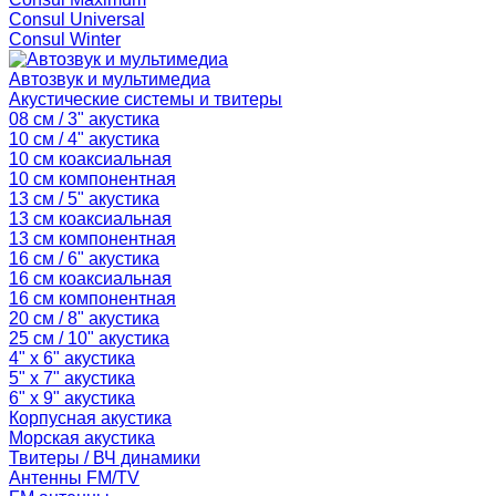
Consul Universal
Consul Winter
Автозвук и мультимедиа
Акустические системы и твитеры
08 см / 3" акустика
10 см / 4" акустика
10 см коаксиальная
10 см компонентная
13 см / 5" акустика
13 см коаксиальная
13 см компонентная
16 см / 6" акустика
16 см коаксиальная
16 см компонентная
20 см / 8" акустика
25 см / 10" акустика
4" x 6" акустика
5" x 7" акустика
6" x 9" акустика
Корпусная акустика
Морская акустика
Твитеры / ВЧ динамики
Антенны FM/TV