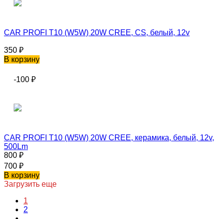
CAR PROFI T10 (W5W) 20W CREE, CS, белый, 12v
350
₽
В корзину
-100
₽
CAR PROFI T10 (W5W) 20W CREE, керамика, белый, 12v,
500Lm
800
₽
700
₽
В корзину
Загрузить еще
1
2
...