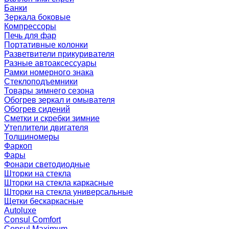
Банки
Зеркала боковые
Компрессоры
Печь для фар
Портативные колонки
Разветвители прикуривателя
Разные автоаксессуары
Рамки номерного знака
Стеклоподъемники
Товары зимнего сезона
Обогрев зеркал и омывателя
Обогрев сидений
Сметки и скребки зимние
Утеплители двигателя
Толщиномеры
Фаркоп
Фары
Фонари светодиодные
Шторки на стекла
Шторки на стекла каркасные
Шторки на стекла универсальные
Щетки бескаркасные
Autoluxe
Consul Comfort
Consul Maximum