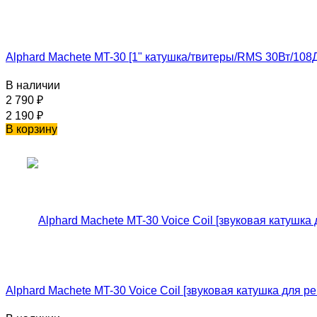
Alphard Machete MT-30 [1" катушка/твитеры/RMS 30Вт/108Д
В наличии
2 790
₽
2 190
₽
В корзину
Alphard Machete MT-30 Voice Coil [звуковая катушка для р