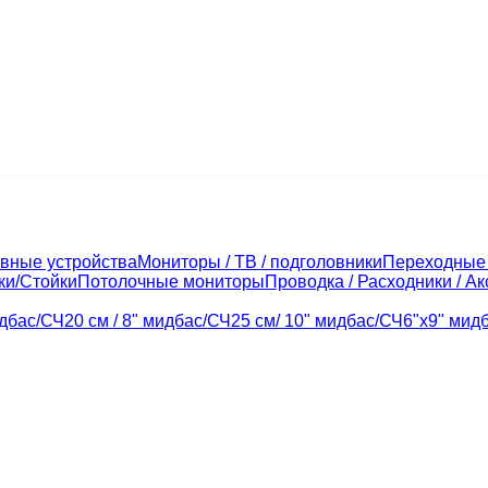
вные устройства
Мониторы / ТВ / подголовники
Переходные 
ки/Стойки
Потолочные мониторы
Проводка / Расходники / А
идбас/СЧ
20 см / 8" мидбас/СЧ
25 см/ 10" мидбас/СЧ
6"x9" мид