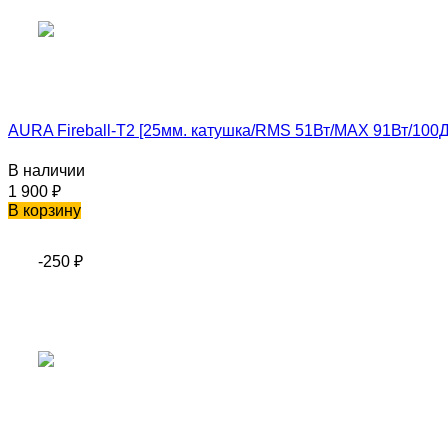
AURA Fireball-T2 [25мм. катушка/RMS 51Вт/MAX 91Вт/100Дб
В наличии
1 900
₽
В корзину
-250
₽