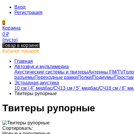
Вход
Регистрация
0
Корзина
0
₽
(пусто)
Товар в корзине!
Каталог товаров
Главная
Автозвук и мультимедиа
Акустические системы и твитеры
Антенны FM/TV
Голо
разъемы
Переходные рамки
Полки/Подиумы/Простав
Эстрадная акустика
10 см / 4" мидбас/СЧ
13 см / 5" мидбас/СЧ
16 см / 6" м
Твитеры рупорные
Твитеры рупорные
Сортировать:
Новые и популярные