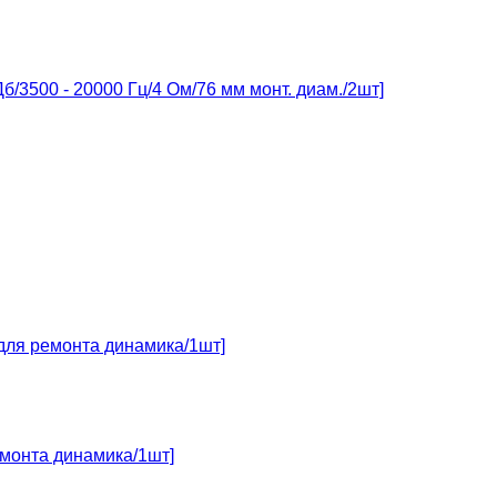
б/3500 - 20000 Гц/4 Ом/76 мм монт. диам./2шт]
емонта динамика/1шт]