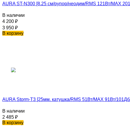
AURA ST-N300 [8.25 см/рупор/неодим/RMS 121Вт/MAX 201В
В наличии
4 200
₽
3 950
₽
В корзину
AURA Storm-T3 [25мм. катушка/RMS 51Вт/MAX 91Вт/101Дб/
В наличии
2 485
₽
В корзину