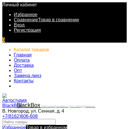
Личный кабинет
Избранное
Сравнение
Товар в сравнении
Вход
Регистрация
0
Каталог товаров
Главная
Оплата
Доставка
Опт
Замена линз
Контакты
Black
Box
Автоэлектроника и доп. оборудование
В. Новгород, ул. Сенная, д. 4
+7(8162)606-608
Избранное
Товар в избранном