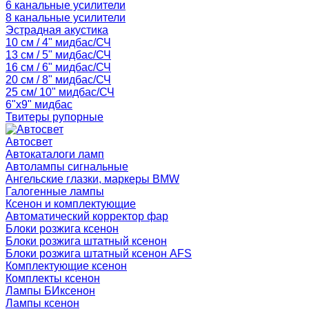
6 канальные усилители
8 канальные усилители
Эстрадная акустика
10 см / 4" мидбас/СЧ
13 см / 5" мидбас/СЧ
16 см / 6" мидбас/СЧ
20 см / 8" мидбас/СЧ
25 см/ 10" мидбас/СЧ
6"x9" мидбас
Твитеры рупорные
Автосвет
Автокаталоги ламп
Автолампы сигнальные
Ангельские глазки, маркеры BMW
Галогенные лампы
Ксенон и комплектующие
Автоматический корректор фар
Блоки розжига ксенон
Блоки розжига штатный ксенон
Блоки розжига штатный ксенон AFS
Комплектующие ксенон
Комплекты ксенон
Лампы БИксенон
Лампы ксенон