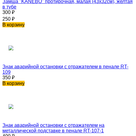
Замша ''KANEBO'' протирочная, малая (43х32см), желтая
в тубе
300
₽
250
₽
В корзину
Знак аварийной остановки c отражателем в пенале RT-
109
350
₽
В корзину
Знак аварийной остановки c отражателем на
металлической подставке в пенале RT-107-1