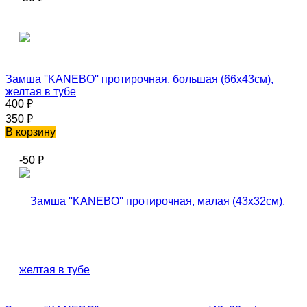
Замша ''KANEBO'' протирочная, большая (66х43см),
желтая в тубе
400
₽
350
₽
В корзину
-50
₽