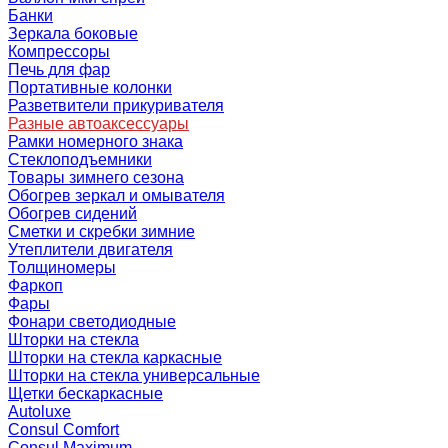
Банки
Зеркала боковые
Компрессоры
Печь для фар
Портативные колонки
Разветвители прикуривателя
Разные автоаксессуары
Рамки номерного знака
Стеклоподъемники
Товары зимнего сезона
Обогрев зеркал и омывателя
Обогрев сидений
Сметки и скребки зимние
Утеплители двигателя
Толщиномеры
Фаркоп
Фары
Фонари светодиодные
Шторки на стекла
Шторки на стекла каркасные
Шторки на стекла универсальные
Щетки бескаркасные
Autoluxe
Consul Comfort
Consul Maximum