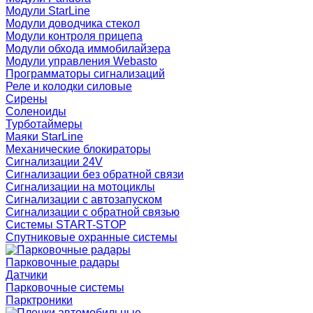
Модули StarLine
Модули доводчика стекол
Модули контроля прицепа
Модули обхода иммобилайзера
Модули управления Webasto
Программаторы сигнализаций
Реле и колодки силовые
Сирены
Соленоиды
Турботаймеры
Маяки StarLine
Механические блокираторы
Сигнализации 24V
Сигнализации без обратной связи
Сигнализации на мотоциклы
Сигнализации с автозапуском
Сигнализации с обратной связью
Системы START-STOP
Спутниковые охранные системы
Парковочные радары
Датчики
Парковочные системы
Парктроники