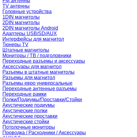
FM антенны
TV антенны
Головные устройства
1DIN магнитолы
2DIN магнитолы
2DIN магнитолы Android
Адаптеры USB/SD/AUX
Интерфейсы для магнитол
Тюнеры TV
Штатные магнитолы
Мониторы / ТВ / подголовники
Переходные разъемы и аксессуары
Аксессуары для магнитол
Разъемы в штатные магнитолы
Разъемы для магнитол
Разъемы евро универсальные
Переходные антенные разъемы
Переходные рамки
Полки/Подиумы/Проставки/Стойки
Акустические подиумы
Акустические полки
Акустические проставки
Акустические стойки
Потолочные мониторы
Проводка / Расходники / Аксессуары