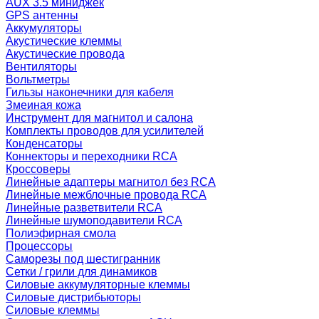
AUX 3.5 миниджек
GPS антенны
Аккумуляторы
Акустические клеммы
Акустические провода
Вентиляторы
Вольтметры
Гильзы наконечники для кабеля
Змеиная кожа
Инструмент для магнитол и салона
Комплекты проводов для усилителей
Конденсаторы
Коннекторы и переходники RCA
Кроссоверы
Линейные адаптеры магнитол без RCA
Линейные межблочные провода RCA
Линейные разветвители RCA
Линейные шумоподавители RCA
Полиэфирная смола
Процессоры
Саморезы под шестигранник
Сетки / грили для динамиков
Силовые аккумуляторные клеммы
Силовые дистрибьюторы
Силовые клеммы