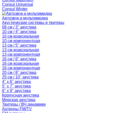
Consul Universal
Consul Winter
Автозвук и мультимедиа
Акустические системы и твитеры
08 см / 3" акустика
10 см / 4" акустика
10 см коаксиальная
10 см компонентная
13 см / 5" акустика
13 см коаксиальная
13 см компонентная
16 см / 6" акустика
16 см коаксиальная
16 см компонентная
20 см / 8" акустика
25 см / 10" акустика
4" x 6" акустика
5" x 7" акустика
6" x 9" акустика
Корпусная акустика
Морская акустика
Твитеры / ВЧ динамики
Антенны FM/TV