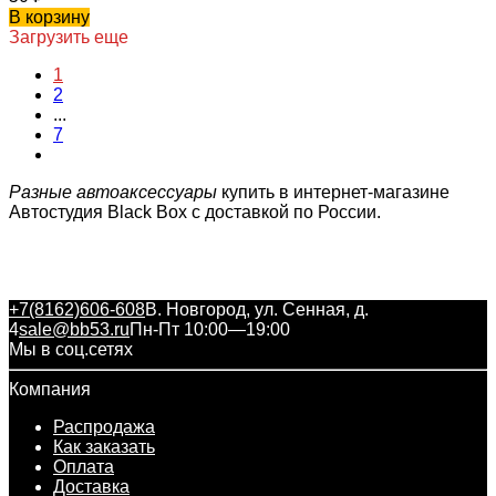
В корзину
Загрузить еще
1
2
...
7
Разные автоаксессуары
купить в интернет-магазине
Автостудия Black Box с доставкой по России.
+7(8162)606-608
В. Новгород, ул. Сенная, д.
4
sale@bb53.ru
Пн-Пт 10:00—19:00
Мы в соц.сетях
Компания
Распродажа
Как заказать
Оплата
Доставка