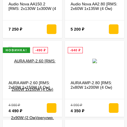
Audio Nova AA150.2
Audio Nova AA2.80 [RMS:
[RMS: 2x130W 1x300W (4
2x60W 1x135W (4 Ом)
Ом) 2x160W (2 Ом)/
2x85W (2 Ом)/регулир.
регулир. high,low-pass
high,low-pass фильтры]
фильтры]
7 250
₽
5 200
₽
НОВИНКА!
-490
₽
-640
₽
AURA AMP-2.60 [RMS:
AURA AMP-2.80 [RMS:
2x60W 1x150W (4 Ом)
2x80W 1x200W (4 Ом)
2x90W (2 Ом)/регулир.
2x120W (2 Ом)/регулир.
high,low-pass фильтры]
high,low-pass фильтры]
4 980
₽
4 990
₽
4 490
₽
4 350
₽