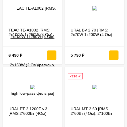
TEAC TE-A1002 [RMS:
URAL BV 2.70 [RMS:
2x100W 1x250W (4 Ом)
2x70W 1x200W (4 Ом)
2x150W (2 Ом)/регулир.
2x120W (2 Ом)/регулир.
high,low-pass фильтры]
high,low-pass фильтры]
6 490
₽
5 790
₽
-310
₽
URAL PT 2.1200F v.3
URAL МТ 2.60 [RMS
[RMS 2*600Вт (4Ом),
2*60Вт (4Ом), 2*100Вт
2*900Вт (2Ом), 2*1200Вт
(2Ом), 1*140Вт (4Ом)]
(1Ом)]