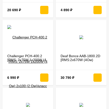
2х800W(1Ом)/1х1000W(4Ом)
регулир. high,low-pass
1х1600W(2Ом)]
фильтры]
20 690
₽
4 890
₽
Challenger PCH-400.2
Deaf Bonce AAB-1800.2D
[RMS: 2x75W 1x200W (4
[RMS:2x670W (4Ом)
Ом) 2x100 (2 Ом)/класс
2x1020W (2Ом) 2x1800W
АВ]
(1Om)/1х2020W
(4Ом)/1x3600 (2Ом)]
6 990
₽
30 790
₽