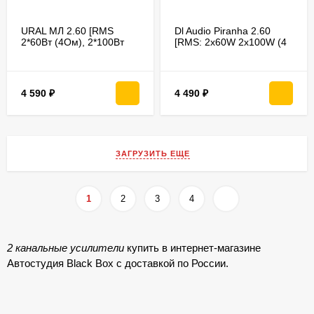
URAL МЛ 2.60 [RMS
Dl Audio Piranha 2.60
2*60Вт (4Ом), 2*100Вт
[RMS: 2x60W 2x100W (4
(2Ом), 1*140Вт (4Ом)]
Ом) 1x190W (4 Ом)]
4 590
₽
4 490
₽
ЗАГРУЗИТЬ ЕЩЕ
1
2
3
4
2 канальные усилители
купить в интернет-магазине
Автостудия Black Box с доставкой по России.