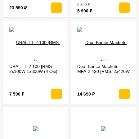
6 300
₽
23 590
₽
5 990
₽
URAL ТТ 2.100 [RMS:
Deaf Bonce Machete
2x100W 1x300W (4 Ом)
MFA-2.420 [RMS: 2x420W
2x150W (2 Ом)/регулир.
(4 Ом) 2x630 (2 Ом) мост
high,low-pass фильтры]
1x1260W (4Ом)]
7 590
₽
14 690
₽