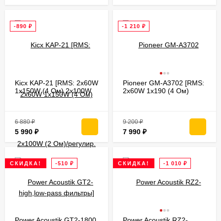
-890
₽
-1 210
₽
Kicx KAP-21 [RMS: 2x60W
Pioneer GM-A3702 [RMS:
1x150W (4 Ом) 2x100W
2x60W 1x190 (4 Ом)
(2 Ом)/регулир. high,low-
2x95W (2 Ом)/фильтр НЧ
pass фильтры]
80Гц]
6 880
₽
9 200
₽
5 990
₽
7 990
₽
СКИДКА!
-510
₽
СКИДКА!
-1 010
₽
Power Acoustik GT2-1800
Power Acoustik RZ2-