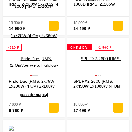
[RMS: 2x280W 1x720W (4
1300D [RMS: 2x185W
Ом) 2x360W (2 Ом)/
1x540W (4 Ом) 2x270W
регулир. high,low-pass
(2 Ом)/регулир. high,low-
фильтры]
pass фильтры]
15 500
₽
15 500
₽
14 990
₽
14 490
₽
-820
₽
СКИДКА!
-2 500
₽
Pride Due [RMS: 2x75W
SPL FX2-2600 [RMS:
1x200W (4 Ом) 2x100W
2x450W 1x1080W (4 Ом)
(2 Ом)/регулир. high,low-
2x540W (2 Ом)/регулир.
pass фильтры]
high,low-pass фильтры]
7 600
₽
19 990
₽
6 780
₽
17 490
₽