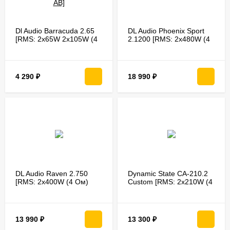
Dl Audio Barracuda 2.65
DL Audio Phoenix Sport
[RMS: 2x65W 2x105W (4
2.1200 [RMS: 2x480W (4
Ом) 1x200W (4 Ом)]
Ом) 2x750W (2
Ом)/2х1050W (1Ом)]
4 290
₽
18 990
₽
DL Audio Raven 2.750
Dynamic State CA-210.2
[RMS: 2x400W (4 Ом)
Custom [RMS: 2x210W (4
2x550W (2 Ом)/2х750W
Ом) 2x320W (2 Ом)/
(1Ом)]
регулир. фильтры]
13 990
₽
13 300
₽