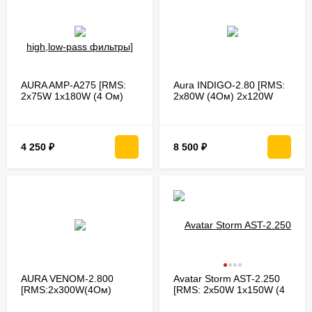
AURA AMP-A275 [RMS:
Aura INDIGO-2.80 [RMS:
2x75W 1x180W (4 Ом)
2x80W (4Ом) 2x120W
2x95W (2 Ом)/регулир.
(2Ом)/мост. RMS: 200W
high,low-pass фильтры]
(4Ом)]
4 250
₽
8 500
₽
AURA VENOM-2.800
Avatar Storm AST-2.250
[RMS:2х300W(4Ом)
[RMS: 2x50W 1x150W (4
2х550W(2Ом)
Ом) 2x75W (2 Ом)/