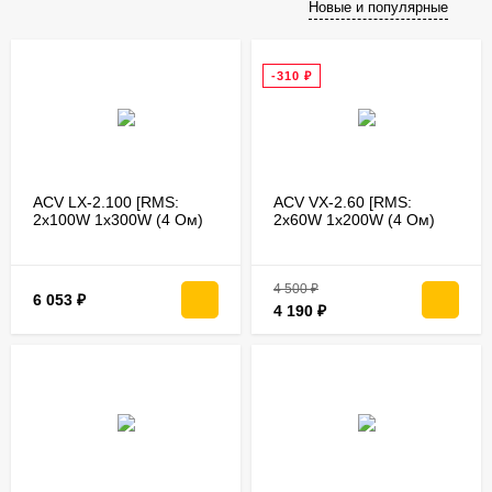
Новые и популярные
-310
₽
ACV LX-2.100 [RMS:
ACV VX-2.60 [RMS:
2x100W 1x300W (4 Ом)
2x60W 1x200W (4 Ом)
2x150W (2 Ом)/регулир.
2x160W (2 Ом)/регулир.
high,low-pass фильтры/
high,low-pass фильтры/
выносной регул]
выносной регулят]
4 500
₽
6 053
₽
4 190
₽