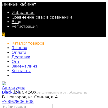
Личный кабинет
Избранное
Сравнение
Товар в сравнении
Вход
Регистрация
0
Каталог товаров
Главная
Оплата
Доставка
Опт
Замена линз
Контакты
Black
Box
Автоэлектроника и доп. оборудование
В. Новгород, ул. Сенная, д. 4
+7(8162)606-608