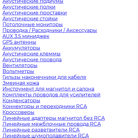
Акустические подиумы
Акустические полки
Акустические проставки
Акустические стойки
Потолочные мониторы
Проводка / Расходники / Аксессуары
AUX 3.5 миниджек
GPS антенны
Аккумуляторы
Акустические клеммы
Акустические провода
Вентиляторы
Вольтметры
Гильзы наконечники для кабеля
Змеиная кожа
Инструмент для магнитол и салона
Комплекты проводов для усилителей
Конденсаторы
Коннекторы и переходники RCA
Кроссоверы
Линейные адаптеры магнитол без RCA
Линейные межблочные провода RCA
Линейные разветвители RCA
Линейные шумоподавители RCA