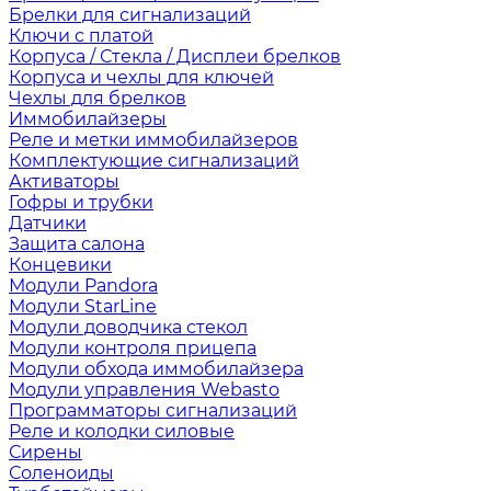
Брелки для сигнализаций
Ключи с платой
Корпуса / Стекла / Дисплеи брелков
Корпуса и чехлы для ключей
Чехлы для брелков
Иммобилайзеры
Реле и метки иммобилайзеров
Комплектующие сигнализаций
Активаторы
Гофры и трубки
Датчики
Защита салона
Концевики
Модули Pandora
Модули StarLine
Модули доводчика стекол
Модули контроля прицепа
Модули обхода иммобилайзера
Модули управления Webasto
Программаторы сигнализаций
Реле и колодки силовые
Сирены
Соленоиды