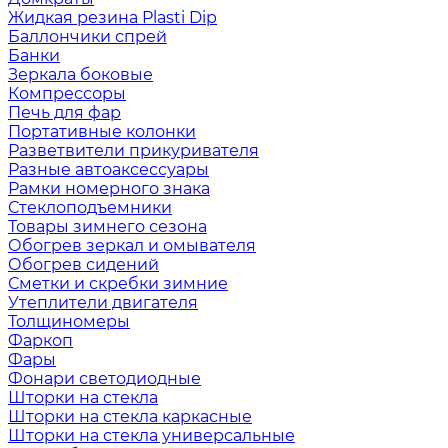
Жидкая резина Plasti Dip
Баллончики спрей
Банки
Зеркала боковые
Компрессоры
Печь для фар
Портативные колонки
Разветвители прикуривателя
Разные автоаксессуары
Рамки номерного знака
Стеклоподъемники
Товары зимнего сезона
Обогрев зеркал и омывателя
Обогрев сидений
Сметки и скребки зимние
Утеплители двигателя
Толщиномеры
Фаркоп
Фары
Фонари светодиодные
Шторки на стекла
Шторки на стекла каркасные
Шторки на стекла универсальные