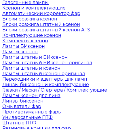
Галогенные лампы
Ксенон и комплектующие
Автоматический корректор фар
Блоки розжига ксенон
Блоки розжига штатный ксенон
Блоки розжига штатный ксенон AFS
Комплектующие ксенон
Комплекты ксенон
Лампы БИксенон
Лампы ксенон
Лампы штатный БИксенон
Лампы штатный БИксенон оригинал
Лампы штатный ксенон
Лампы штатный ксенон оригинал
Переходники и адаптеры для ламп
Линзы биксенон и комплектующие
Глазки / Маски / Стартера / Комплектующие
Лампы ксенон для линз
Линзы биксенон
Омыватели фар
Противотуманные фары
Универсальные ПТФ
Штатные ПТФ
Резиновые крышки для фар