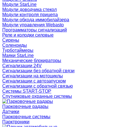
Модули StarLine
Модули доводчика стекол
Модули контроля прицепа
Модули обхода иммобилайзера
Модули управления Webasto
Программаторы сигнализаций
Реле и колодки силовые
Сирены
Соленоиды
Турботаймеры
Маяки StarLine
Механические блокираторы
Сигнализации 24V
Сигнализации без обратной связи
Сигнализации на мотоциклы
Сигнализации с автозапуском
Сигнализации с обратной связью
Системы START-STOP
Спутниковые охранные системы
Парковочные радары
Датчики
Парковочные системы
Парктроники