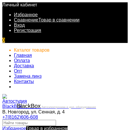
Личный кабинет
Избранное
Сравнение
Товар в сравнении
Вход
Регистрация
0
Каталог товаров
Главная
Оплата
Доставка
Опт
Замена линз
Контакты
Black
Box
Автоэлектроника и доп. оборудование
В. Новгород, ул. Сенная, д. 4
+7(8162)606-608
Избранное
Товар в избранном