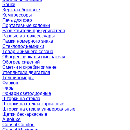
Банки
Зеркала боковые
Компрессоры
Печь для фар
Портативные колонки
Разветвители прикуривателя
Разные автоаксессуары
Рамки номерного знака
Стеклоподъемники
Товары зимнего сезона
Обогрев зеркал и омывателя
Обогрев сидений
Сметки и скребки зимние
Утеплители двигателя
Толщиномеры
Фаркоп
Фары
Фонари светодиодные
Шторки на стекла
Шторки на стекла каркасные
Шторки на стекла универсальные
Щетки бескаркасные
Autoluxe
Consul Comfort
Consul Maximum