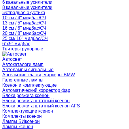
6 канальные усилители
8 канальные усилители
Эстрадная акустика
10 см / 4" мидбас/СЧ
13 см / 5" мидбас/СЧ
16 см / 6" мидбас/СЧ
20 см / 8" мидбас/СЧ
25 см/ 10" мидбас/СЧ
6"x9" мидбас
Твитеры рупорные
Автосвет
Автокаталоги ламп
Автолампы сигнальные
Ангельские глазки, маркеры BMW
Галогенные лампы
Ксенон и комплектующие
Автоматический корректор фар
Блоки розжига ксенон
Блоки розжига штатный ксенон
Блоки розжига штатный ксенон AFS
Комплектующие ксенон
Комплекты ксенон
Лампы БИксенон
Лампы ксенон