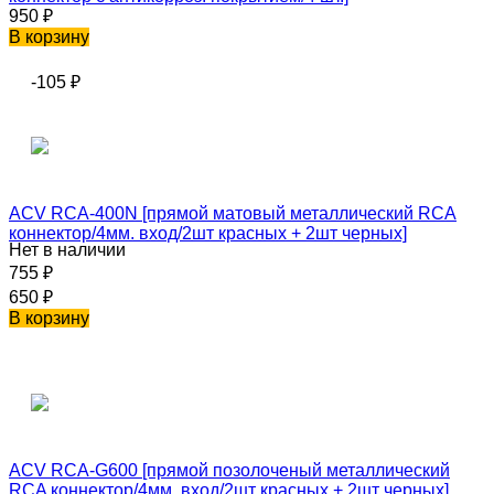
950
₽
В корзину
-105
₽
ACV RCA-400N [прямой матовый металлический RCA
коннектор/4мм. вход/2шт красных + 2шт черных]
Нет в наличии
755
₽
650
₽
В корзину
ACV RCA-G600 [прямой позолоченый металлический
RCA коннектор/4мм. вход/2шт красных + 2шт черных]