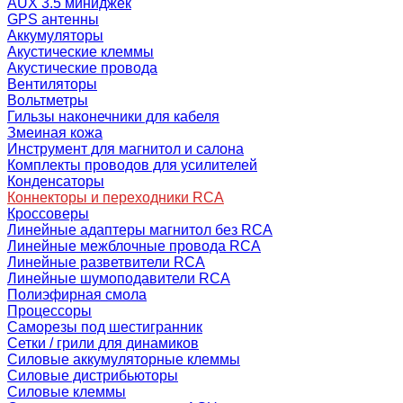
AUX 3.5 миниджек
GPS антенны
Аккумуляторы
Акустические клеммы
Акустические провода
Вентиляторы
Вольтметры
Гильзы наконечники для кабеля
Змеиная кожа
Инструмент для магнитол и салона
Комплекты проводов для усилителей
Конденсаторы
Коннекторы и переходники RCA
Кроссоверы
Линейные адаптеры магнитол без RCA
Линейные межблочные провода RCA
Линейные разветвители RCA
Линейные шумоподавители RCA
Полиэфирная смола
Процессоры
Саморезы под шестигранник
Сетки / грили для динамиков
Силовые аккумуляторные клеммы
Силовые дистрибьюторы
Силовые клеммы