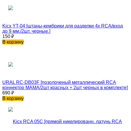
Kicx YT-04 [штаны-кембрики для разделки 4х RCA/вход
до 9 мм./2шт. черные.]
150
₽
В корзину
URAL RC-DB03F [позолоченый металлический RCA
коннектор МАМА/2шт красных + 2шт черных в комплекте]
690
₽
В корзину