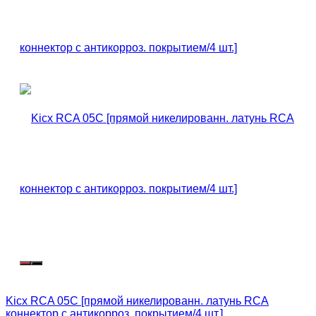
Kicx RCA 05C [прямой никелированн. латунь RCA
коннектор с антикорроз. покрытием/4 шт.]