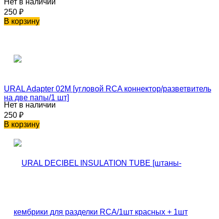
Нет в наличии
250
₽
В корзину
URAL Adapter 02M [угловой RCA коннектор/разветвитель
на две папы/1 шт]
Нет в наличии
250
₽
В корзину