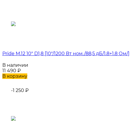
Pride M.12 10" D1,8 [10"/1200 Вт ном./88,5 дБ/1.8+1.8 Ом/]
В наличии
11 490
₽
В корзину
-1 250
₽