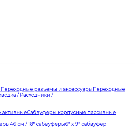
и
Переходные разъемы и аксессуары
Переходные
водка / Расходники /
 активные
Сабвуферы корпусные пассивные
феры
46 см / 18" сабвуферы
6" x 9" сабвуфер