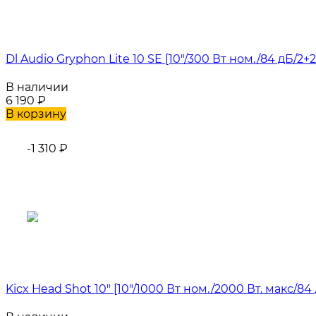
Dl Audio Gryphon Lite 10 SE [10"/300 Вт ном./84 дБ/2+
В наличии
6 190
₽
В корзину
-1 310
₽
Kicx Head Shot 10" [10"/1000 Вт ном./2000 Вт. макс/84 