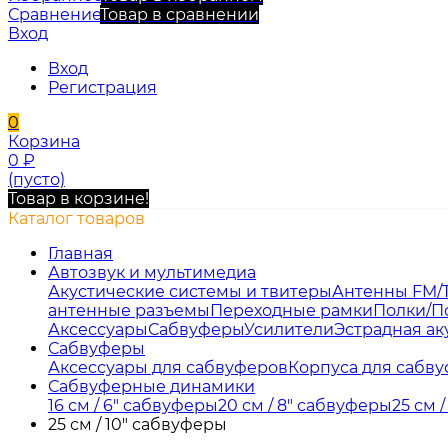
Сравнение
Товар в сравнении
Вход
Вход
Регистрация
0
Корзина
0
₽
(пусто)
Товар в корзине!
Каталог товаров
Главная
Автозвук и мультимедиа
Акустические системы и твитеры
Антенны FM/
антенные разъемы
Переходные рамки
Полки/П
Аксессуары
Сабвуферы
Усилители
Эстрадная ак
Сабвуферы
Аксессуары для сабвуферов
Корпуса для сабв
Сабвуферные динамики
16 см / 6" сабвуферы
20 см / 8" сабвуферы
25 см 
25 см / 10" сабвуферы