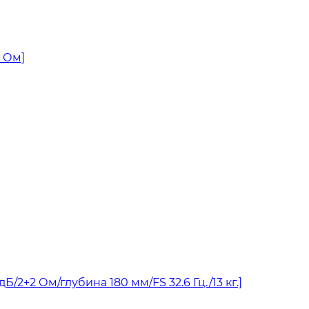
2 Ом]
дБ/2+2 Ом/глубина 180 мм/FS 32.6 Гц./13 кг.]