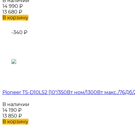
В наличии
14 990
₽
13 680
₽
В корзину
-340
₽
Pioneer TS-D10LS2 [10"/350Вт ном/1300Вт макс./76Дб
В наличии
14 190
₽
13 850
₽
В корзину