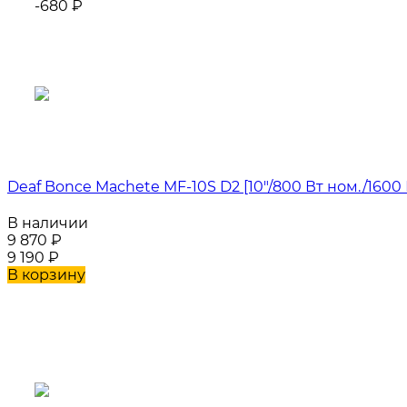
-680
₽
Deaf Bonce Machete MF-10S D2 [10"/800 Вт ном./1600
В наличии
9 870
₽
9 190
₽
В корзину