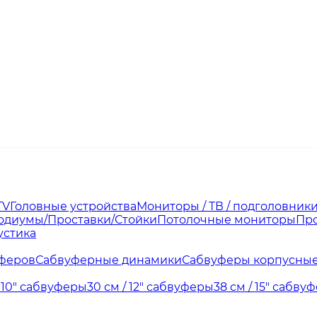
TV
Головные устройства
Мониторы / ТВ / подголовник
одиумы/Проставки/Стойки
Потолочные мониторы
Про
устика
уферов
Сабвуферные динамики
Сабвуферы корпусные
/ 10" сабвуферы
30 см / 12" сабвуферы
38 см / 15" сабву