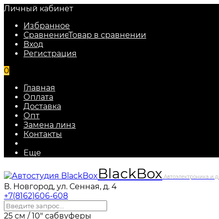
Личный кабинет
Избранное
Сравнение
Товар в сравнении
Вход
Регистрация
0
Главная
Оплата
Доставка
Опт
Замена линз
Контакты
Еще
Black
Box
Автоэлектроника и д
В. Новгород, ул. Сенная, д. 4
+7(8162)606-608
25 см / 10" сабвуферы