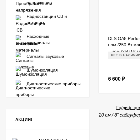
напряжения
Радиостанции CB и
антенны
Расходные
DLS OA8 Perfom
материалы
ном./250 Вт ма
Гц/диф. целлюл
НЕТ В НАЛИЧИ
Сигналы звуковые
Шумоизоляция
6 600
₽
Диагностические приборы
20 см / 8" сабвуф
АКЦИЯ!