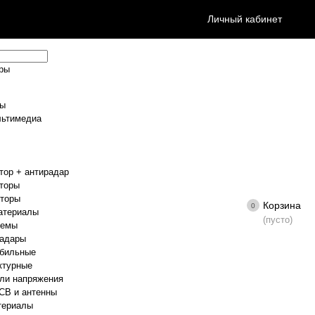
Личный кабинет
еры
ры
льтимедиа
тор + антирадар
торы
иторы
Корзина
0
атериалы
(пусто)
темы
радары
обильные
ктурные
ли напряжения
CB и антенны
териалы