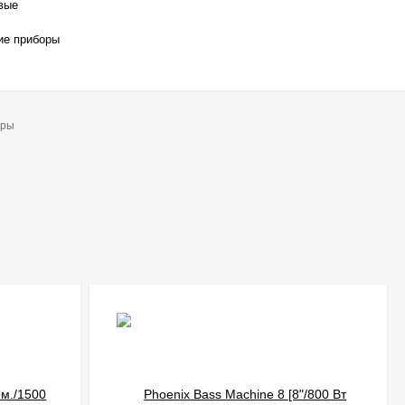
вые
ие приборы
еры