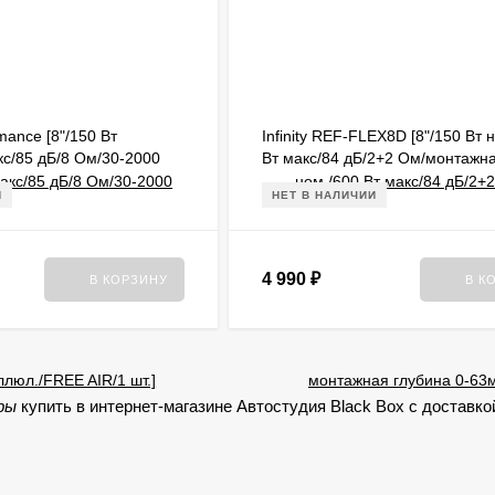
ance [8"/150 Вт
Infinity REF-FLEX8D [8"/150 Вт 
кс/85 дБ/8 Ом/30-2000
Вт макс/84 дБ/2+2 Ом/монтажн
./FREE AIR/1 шт.]
глубина 0-63мм]
И
НЕТ В НАЛИЧИИ
4 990
₽
В КОРЗИНУ
В К
еры
купить в интернет-магазине Автостудия Black Box с доставко