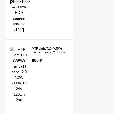
MTF Light T10 (W5W)
Tail Light верс. 2.0 1.2W
5000K 12-24V 120Lm
2шт
800
₽