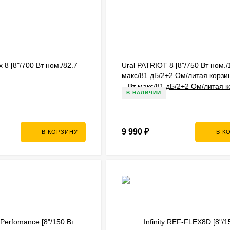
x 8 [8"/700 Вт ном./82.7
Ural PATRIOT 8 [8"/750 Вт ном./
макс/81 дБ/2+2 Ом/литая корзи
В НАЛИЧИИ
9 990
₽
В КОРЗИНУ
В К