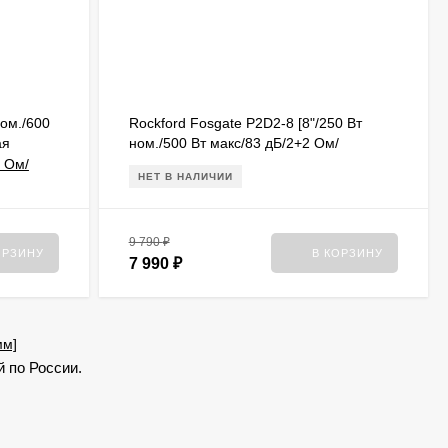
ном./600
Rockford Fosgate P2D2-8 [8"/250 Вт
ая
ном./500 Вт макс/83 дБ/2+2 Ом/
монтажная глубина 12 cм]
НЕТ В НАЛИЧИИ
9 790
₽
ОРЗИНУ
В КОРЗИНУ
7 990
₽
й по России.