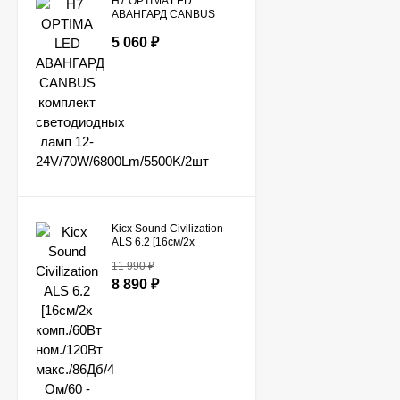
H7 OPTIMA LED
АВАНГАРД CANBUS
комплект светодиодных
ламп 12-
5 060
₽
24V/70W/6800Lm/5500K/2шт
Kicx Sound Civilization
ALS 6.2 [16см/2x
комп./60Вт ном./120Вт
11 990
₽
макс./86Дб/4 Ом/60 -
20000 Гц]
8 890
₽