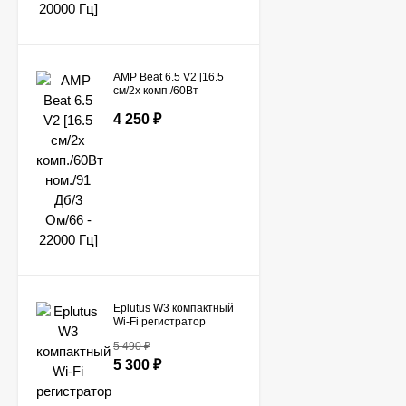
AMP Beat 6.5 V2 [16.5
см/2х комп./60Вт
ном./91 Дб/3 Ом/66 -
22000 Гц]
4 250
₽
Eplutus W3 компактный
Wi-Fi регистратор
[2560x1600 4K Ultra HD
5 490
₽
+ задняя камера /145°]
5 300
₽