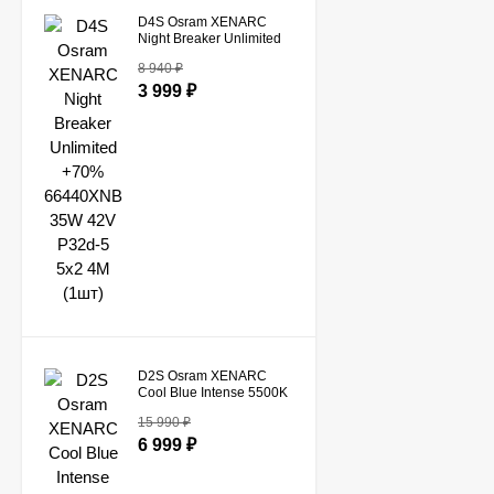
D4S Osram XENARC
Night Breaker Unlimited
+70% 66440XNB 35W
8 940
₽
42V P32d-5 5x2 4M
(1шт)
3 999
₽
D2S Osram XENARC
Cool Blue Intense 5500K
66240CBI-DUOBOX
15 990
₽
35W 85V 3200Lm P32d-
2 (2 шт.)
6 999
₽