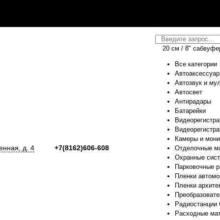
20 см / 8" сабвуф
Все категории
Автоаксессуа
Автозвук и му
Автосвет
Антирадары
Батарейки
Видеорегистра
Видеорегистра
Камеры и мон
енная, д. 4
+7(8162)606-608
Отделочные м
Охранные сис
Парковочные 
Пленки автом
Пленки архите
Преобразовате
Радиостанции 
Расходные ма