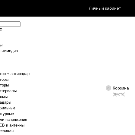
Личный кабинет
ТФ
ры
льтимедиа
тор + антирадар
торы
иторы
Корзина
0
атериалы
(пусто)
темы
радары
обильные
ктурные
ли напряжения
CB и антенны
териалы