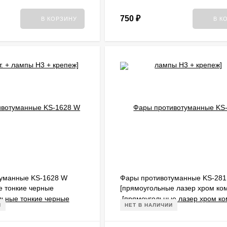
750
₽
В КОРЗИНУ
В К
уманные KS-1628 W
Фары противотуманные KS-281
е тонкие черные
[прямоугольные лазер хром ко
 + лампы H3 + крепеж]
шт. + лампы H3 + крепеж +крыш
И
НЕТ В НАЛИЧИИ