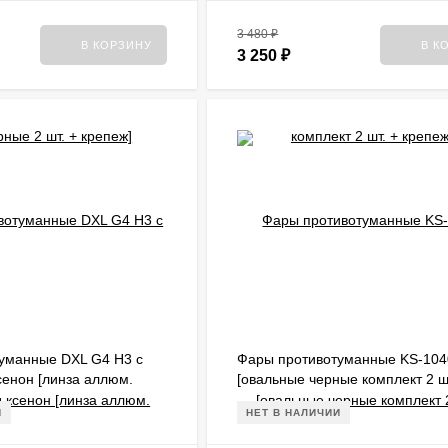
3 480
₽
В КОРЗИНУ
В К
3 250
₽
уманные DXL G4 H3 с
Фары противотуманные KS-10
сенон [линза аллюм.
[овальные черные комплект 2 ш
т 2 шт. + крепеж]
лампы H3 + крепеж]
И
НЕТ В НАЛИЧИИ