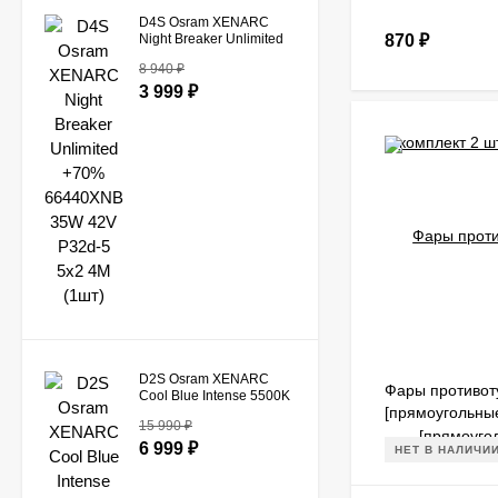
D4S Osram XENARC
Night Breaker Unlimited
870
₽
+70% 66440XNB 35W
8 940
₽
42V P32d-5 5x2 4M
(1шт)
3 999
₽
D2S Osram XENARC
Фары противот
Cool Blue Intense 5500K
[прямоугольны
66240CBI-DUOBOX
15 990
₽
35W 85V 3200Lm P32d-
комплект 2 шт.
2 (2 шт.)
6 999
₽
НЕТ В НАЛИЧИ