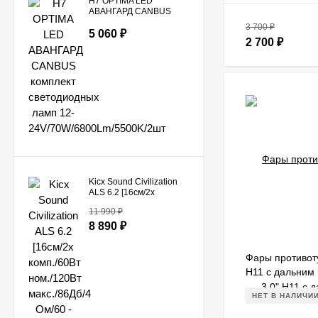
H7 OPTIMA LED
АВАНГАРД CANBUS
комплект светодиодных
3 700
₽
ламп 12-
5 060
₽
2 700
₽
24V/70W/6800Lm/5500K/2шт
Kicx Sound Civilization
ALS 6.2 [16см/2x
комп./60Вт ном./120Вт
11 990
₽
макс./86Дб/4 Ом/60 -
20000 Гц]
8 890
₽
Фары противот
H11 с дальним 
черные 2 шт. +
НЕТ В НАЛИЧИ