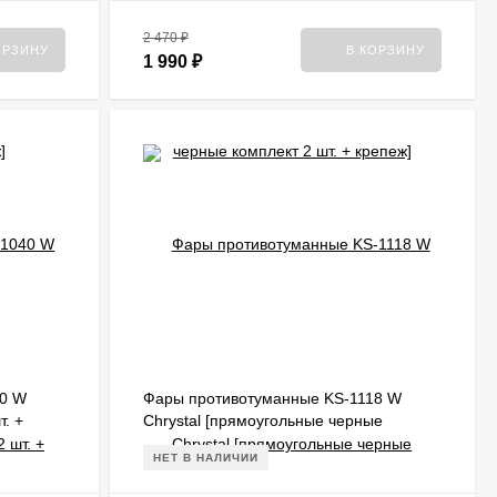
2 470
₽
ОРЗИНУ
В КОРЗИНУ
1 990
₽
40 W
Фары противотуманные KS-1118 W
т. +
Chrystal [прямоугольные черные
комплект 2 шт. + лампы H3 + крепеж]
НЕТ В НАЛИЧИИ