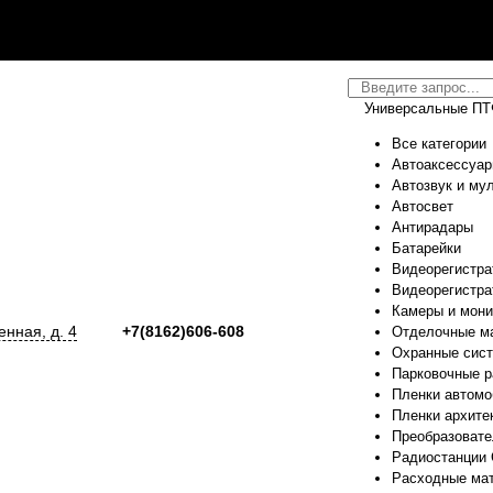
Универсальные П
Все категории
Автоаксессуа
Автозвук и му
Автосвет
Антирадары
Батарейки
Видеорегистра
Видеорегистра
Камеры и мон
енная, д. 4
+7(8162)606-608
Отделочные м
Охранные сис
Парковочные 
Пленки автом
Пленки архите
Преобразовате
Радиостанции 
Расходные ма