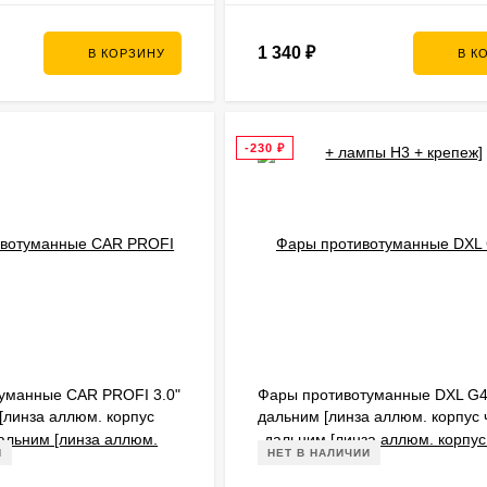
1 340
₽
В КОРЗИНУ
В К
-230
₽
уманные CAR PROFI 3.0"
Фары противотуманные DXL G4
[линза аллюм. корпус
дальним [линза аллюм. корпус
 крепеж]
комплект 2 шт. + крепеж]
И
НЕТ В НАЛИЧИИ