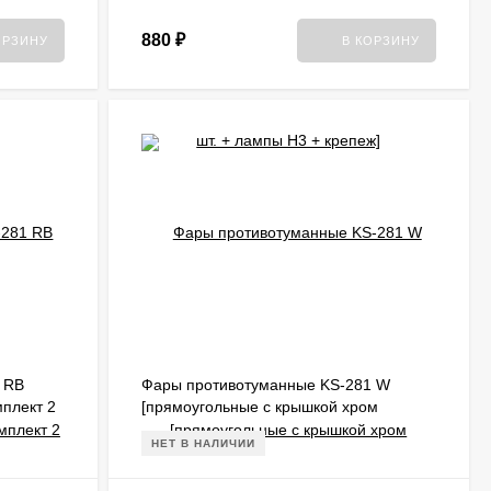
880
₽
ОРЗИНУ
В КОРЗИНУ
 RB
Фары противотуманные KS-281 W
мплект 2
[прямоугольные с крышкой хром
ки]
комплект 2 шт. + лампы H3 + крепеж]
НЕТ В НАЛИЧИИ