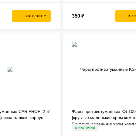
350
₽
В КОРЗИНУ
В К
уманные CAR PROFI 2,5"
Фары противотуманные KS-10
[линза аллюм. корпус
[круглые маленькие хром компл
 крепеж]
+ лампы H3 + крепеж]
В НАЛИЧИИ