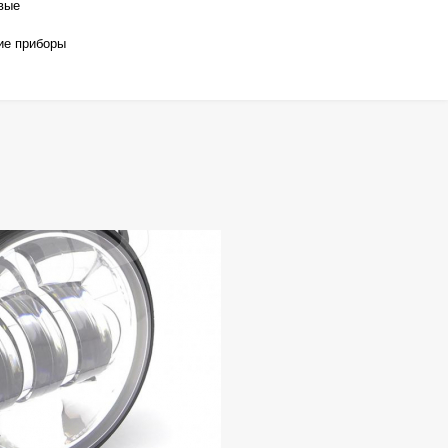
вые
ие приборы