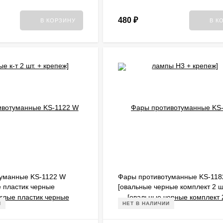
480
₽
В КОРЗИНУ
В К
уманные KS-1122 W
Фары противотуманные KS-118
ые пластик черные
[овальные черные комплект 2 ш
 + лампы H3 + крепеж]
лампы H3 + крепеж]
И
НЕТ В НАЛИЧИИ