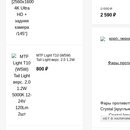
2 990
₽
2 590
₽
MTF Light T10 (W5W)
Tail Light верс. 2.0 1.2W
5000K 12-24V 120Lm
2шт
800
₽
Фары противот
Crystal [кругл
комплект 2 шт.
НЕТ В НАЛИЧИ