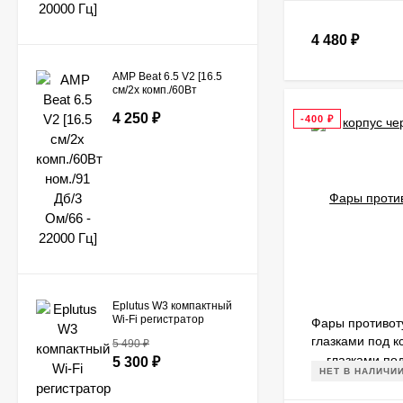
4 480
₽
AMP Beat 6.5 V2 [16.5
см/2х комп./60Вт
ном./91 Дб/3 Ом/66 -
22000 Гц]
4 250
₽
-400
₽
Eplutus W3 компактный
Wi-Fi регистратор
Фары противот
[2560x1600 4K Ultra HD
глазками под к
5 490
₽
+ задняя камера /145°]
корп. черные к-
5 300
₽
НЕТ В НАЛИЧИ