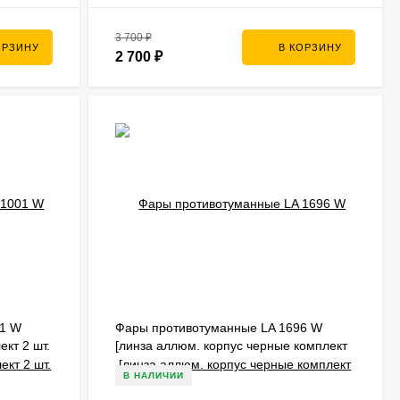
3 700
₽
ОРЗИНУ
В КОРЗИНУ
2 700
₽
01 W
Фары противотуманные LA 1696 W
ект 2 шт.
[линза аллюм. корпус черные комплект
2 шт. + лампы H3 + крепеж]
В НАЛИЧИИ