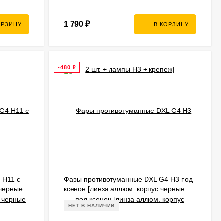
1 790
₽
ОРЗИНУ
В КОРЗИНУ
-480
₽
 H11 с
Фары противотуманные DXL G4 H3 под
 черные
ксенон [линза аллюм. корпус черные
комплект 2 шт. + крепеж]
НЕТ В НАЛИЧИИ