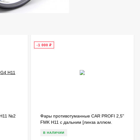
-1 000
₽
 H11 №2
Фары противотуманные CAR PROFI 2,5"
FMK H11 с дальним [линза аллюм.
корпус черные 2 шт. + крепеж]
В НАЛИЧИИ