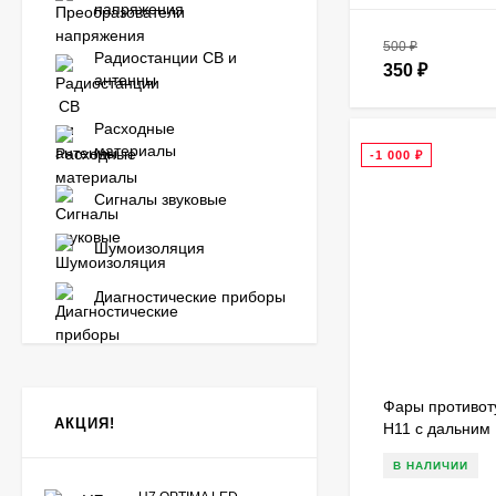
напряжения
500
₽
Радиостанции CB и
350
₽
антенны
Расходные
материалы
-1 000
₽
Сигналы звуковые
Шумоизоляция
Диагностические приборы
Фары противот
АКЦИЯ!
H11 с дальним 
черные 2 шт. +
В НАЛИЧИИ