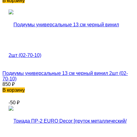
В корзину
Подиумы универсальные 13 см черный винил 2шт (02-
70-10)
850
₽
В корзину
-50
₽