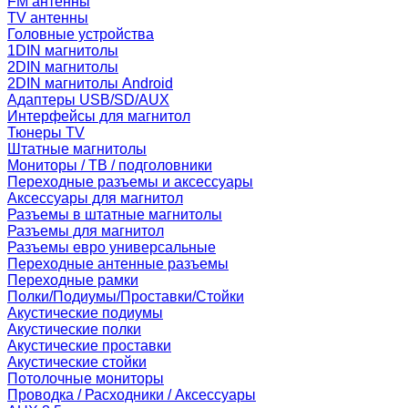
FM антенны
TV антенны
Головные устройства
1DIN магнитолы
2DIN магнитолы
2DIN магнитолы Android
Адаптеры USB/SD/AUX
Интерфейсы для магнитол
Тюнеры TV
Штатные магнитолы
Мониторы / ТВ / подголовники
Переходные разъемы и аксессуары
Аксессуары для магнитол
Разъемы в штатные магнитолы
Разъемы для магнитол
Разъемы евро универсальные
Переходные антенные разъемы
Переходные рамки
Полки/Подиумы/Проставки/Стойки
Акустические подиумы
Акустические полки
Акустические проставки
Акустические стойки
Потолочные мониторы
Проводка / Расходники / Аксессуары