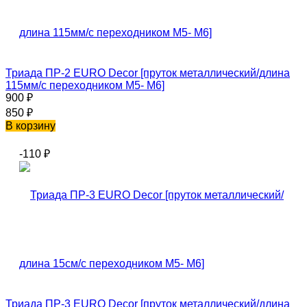
Триада ПР-2 EURO Decor [пруток металлический/длина
115мм/с переходником М5- М6]
900
₽
850
₽
В корзину
-110
₽
Триада ПР-3 EURO Decor [пруток металлический/длина