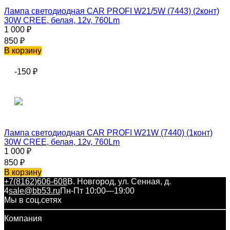
Лампа светодиодная CAR PROFI W21/5W (7443) (2конт)
30W CREE, белая, 12v, 760Lm
1 000
₽
850
₽
В корзину
-150
₽
Лампа светодиодная CAR PROFI W21W (7440) (1конт)
30W CREE, белая, 12v, 760Lm
1 000
₽
850
₽
В корзину
+7(8162)606-608
В. Новгород, ул. Сенная, д.
4
sale@bb53.ru
Пн-Пт 10:00—19:00
Мы в соц.сетях
Компания