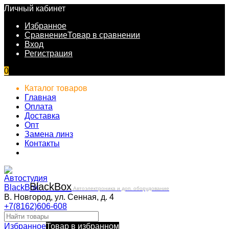
Личный кабинет
Избранное
Сравнение
Товар в сравнении
Вход
Регистрация
0
Каталог товаров
Главная
Оплата
Доставка
Опт
Замена линз
Контакты
Black
Box
Автоэлектроника и доп. оборудование
В. Новгород, ул. Сенная, д. 4
+7(8162)606-608
Избранное
Товар в избранном