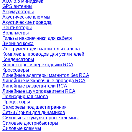
AUX 3.5 миниджек
GPS антенны
Аккумуляторы
Акустические клеммы
Акустические провода
Вентиляторы
Вольтметры
Гильзы наконечники для кабеля
Змеиная кожа
Инструмент для магнитол и салона
Комплекты проводов для усилителей
Конденсаторы
Коннекторы и переходники RCA
Кроссоверы
Линейные адаптеры магнитол без RCA
Линейные межблочные провода RCA
Линейные разветвители RCA
Линейные шумоподавители RCA
Полиэфирная смола
Процессоры
Саморезы под шестигранник
Сетки / грили для динамиков
Силовые аккумуляторные клеммы
Силовые дистрибьюторы
Силовые клеммы