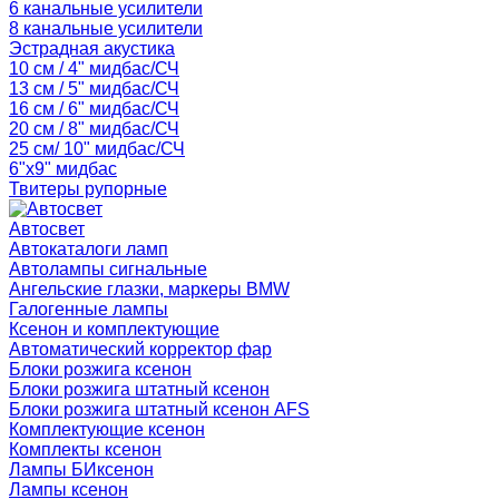
6 канальные усилители
8 канальные усилители
Эстрадная акустика
10 см / 4" мидбас/СЧ
13 см / 5" мидбас/СЧ
16 см / 6" мидбас/СЧ
20 см / 8" мидбас/СЧ
25 см/ 10" мидбас/СЧ
6"x9" мидбас
Твитеры рупорные
Автосвет
Автокаталоги ламп
Автолампы сигнальные
Ангельские глазки, маркеры BMW
Галогенные лампы
Ксенон и комплектующие
Автоматический корректор фар
Блоки розжига ксенон
Блоки розжига штатный ксенон
Блоки розжига штатный ксенон AFS
Комплектующие ксенон
Комплекты ксенон
Лампы БИксенон
Лампы ксенон