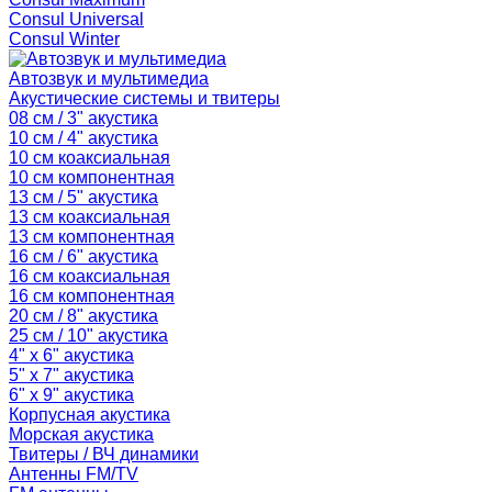
Consul Universal
Consul Winter
Автозвук и мультимедиа
Акустические системы и твитеры
08 см / 3" акустика
10 см / 4" акустика
10 см коаксиальная
10 см компонентная
13 см / 5" акустика
13 см коаксиальная
13 см компонентная
16 см / 6" акустика
16 см коаксиальная
16 см компонентная
20 см / 8" акустика
25 см / 10" акустика
4" x 6" акустика
5" x 7" акустика
6" x 9" акустика
Корпусная акустика
Морская акустика
Твитеры / ВЧ динамики
Антенны FM/TV