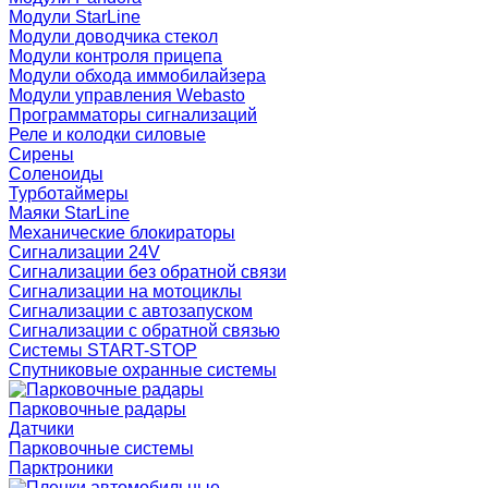
Модули StarLine
Модули доводчика стекол
Модули контроля прицепа
Модули обхода иммобилайзера
Модули управления Webasto
Программаторы сигнализаций
Реле и колодки силовые
Сирены
Соленоиды
Турботаймеры
Маяки StarLine
Механические блокираторы
Сигнализации 24V
Сигнализации без обратной связи
Сигнализации на мотоциклы
Сигнализации с автозапуском
Сигнализации с обратной связью
Системы START-STOP
Спутниковые охранные системы
Парковочные радары
Датчики
Парковочные системы
Парктроники