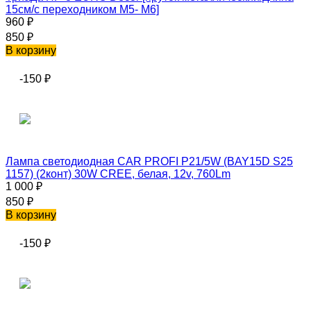
15см/с переходником М5- М6]
960
₽
850
₽
В корзину
-150
₽
Лампа светодиодная CAR PROFI P21/5W (BAY15D S25
1157) (2конт) 30W CREE, белая, 12v, 760Lm
1 000
₽
850
₽
В корзину
-150
₽