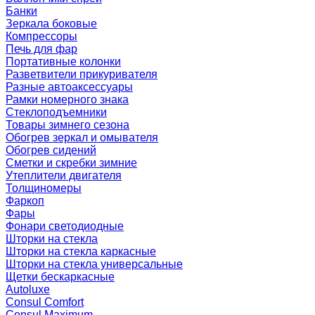
Банки
Зеркала боковые
Компрессоры
Печь для фар
Портативные колонки
Разветвители прикуривателя
Разные автоаксессуары
Рамки номерного знака
Стеклоподъемники
Товары зимнего сезона
Обогрев зеркал и омывателя
Обогрев сидений
Сметки и скребки зимние
Утеплители двигателя
Толщиномеры
Фаркоп
Фары
Фонари светодиодные
Шторки на стекла
Шторки на стекла каркасные
Шторки на стекла универсальные
Щетки бескаркасные
Autoluxe
Consul Comfort
Consul Maximum