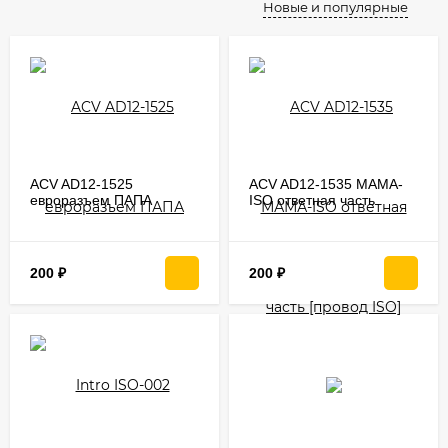
Новые и популярные
ACV AD12-1525
ACV AD12-1535 МАМА-
евроразъем ПАПА
ISO ответная часть
[провод ISO]
200
₽
200
₽