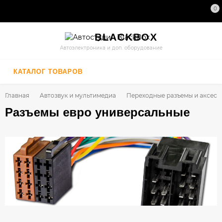
0
BLACK
BOX
Автоэлектроника и доп. оборудование
КАТАЛОГ ТОВАРОВ
Главная
Автозвук и мультимедиа
Переходные разъемы и аксесс
Разъемы евро универсальные