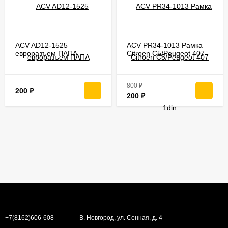
ACV AD12-1525
ACV PR34-1013 Рамка
евроразъем ПАПА
Citroen C5/Peugeot 407
1din
800
₽
200
₽
200
₽
+7(8162)606-608
В. Новгород, ул. Сенная, д. 4