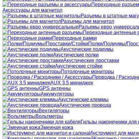
Переходные разъем
Аксессуары для магнитол
Разъемы в штатные маг
Разъемы для магнитол
Разъемы евро универсал
Переходные антенные 
Переходные рамки
Полки/Подиумы/Прос
Акустические подиумы
Акустические полки
Акустические проставки
Акустические стойки
Потолочные мониторы
Проводка / Расходн
AUX 3.5 миниджек
GPS антенны
Аккумуляторы
Акустические клеммы
Акустические провода
Вентиляторы
Вольтметры
Гильзы наконечники для 
Змеиная кожа
Инструмент для магн
Комплекты проводо