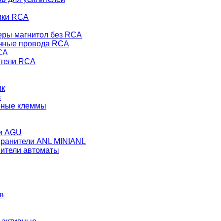
ики RCA
еры магнитол без RCA
чные провода RCA
CA
тели RCA
ик
в
рные клеммы
и AGU
ранители ANL MINIANL
ители автоматы
в