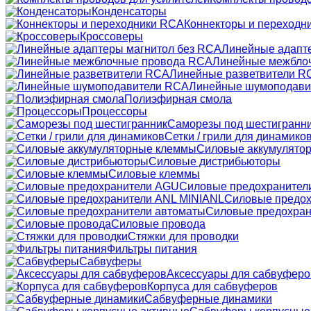
Конденсаторы
Коннекторы и переходн
Кроссоверы
Линейные адапт
Линейные межбло
Линейные разветвители R
Линейные шумоподави
Полиэфирная смола
Процессоры
Саморезы под шестигранн
Сетки / грили для динамико
Силовые аккумулято
Силовые дистрибьюторы
Силовые клеммы
Силовые предохранител
Силовые предох
Силовые предохран
Силовые провода
Стяжки для проводки
Фильтры питания
Сабвуферы
Аксессуары для сабвуферо
Корпуса для сабвуферов
Сабвуферные динамики