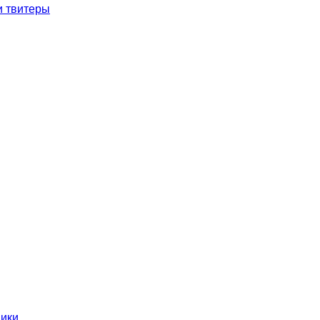
и твитеры
ники