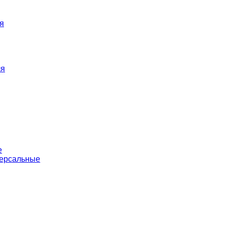
я
ля
е
версальные