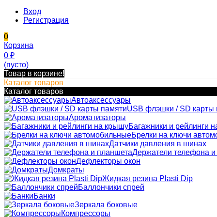
Вход
Регистрация
0
Корзина
0
₽
(пусто)
Товар в корзине!
Каталог товаров
Каталог товаров
Автоаксессуары
USB флэшки / SD карты
Ароматизаторы
Багажники и рейлинги н
Брелки на ключи авто
Датчики давления в шинах
Держатели телефона и
Дефлекторы окон
Домкраты
Жидкая резина Plasti Dip
Баллончики спрей
Банки
Зеркала боковые
Компрессоры