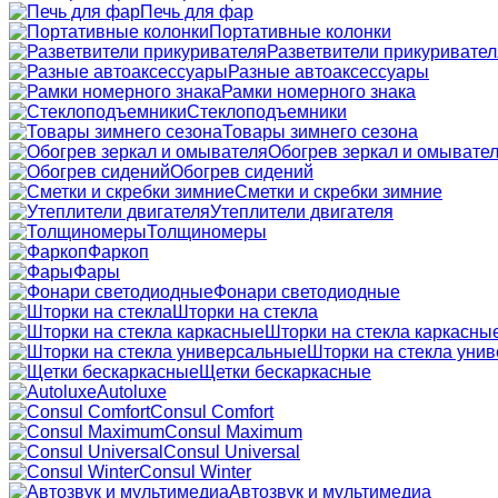
Печь для фар
Портативные колонки
Разветвители прикуривател
Разные автоаксессуары
Рамки номерного знака
Стеклоподъемники
Товары зимнего сезона
Обогрев зеркал и омывате
Обогрев сидений
Сметки и скребки зимние
Утеплители двигателя
Толщиномеры
Фаркоп
Фары
Фонари светодиодные
Шторки на стекла
Шторки на стекла каркасны
Шторки на стекла уни
Щетки бескаркасные
Autoluxe
Consul Comfort
Consul Maximum
Consul Universal
Consul Winter
Автозвук и мультимедиа