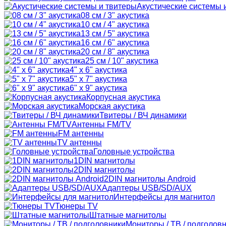
Акустические системы 
08 см / 3" акустика
10 см / 4" акустика
13 см / 5" акустика
16 см / 6" акустика
20 см / 8" акустика
25 см / 10" акустика
4" x 6" акустика
5" x 7" акустика
6" x 9" акустика
Корпусная акустика
Морская акустика
Твитеры / ВЧ динамики
Антенны FM/TV
FM антенны
TV антенны
Головные устройства
1DIN магнитолы
2DIN магнитолы
2DIN магнитолы Android
Адаптеры USB/SD/AUX
Интерфейсы для магнитол
Тюнеры TV
Штатные магнитолы
Мониторы / ТВ / подголов