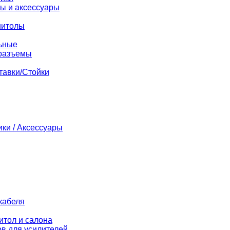
ы и аксессуары
нитолы
ьные
разъемы
тавки/Стойки
ики / Аксессуары
кабеля
итол и салона
в для усилителей