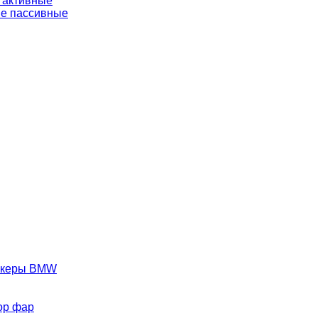
 активные
е пассивные
аркеры BMW
ор фар