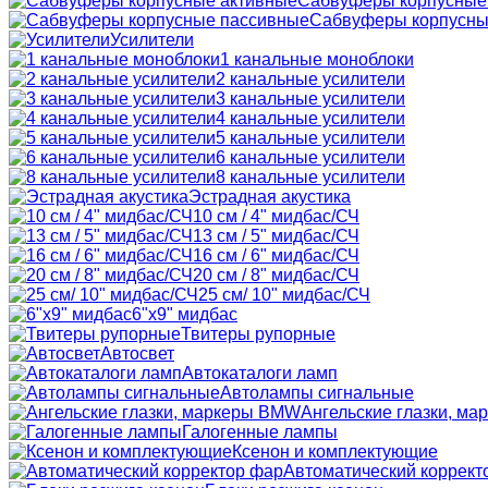
Сабвуферы корпусные
Сабвуферы корпусны
Усилители
1 канальные моноблоки
2 канальные усилители
3 канальные усилители
4 канальные усилители
5 канальные усилители
6 канальные усилители
8 канальные усилители
Эстрадная акустика
10 см / 4" мидбас/СЧ
13 см / 5" мидбас/СЧ
16 см / 6" мидбас/СЧ
20 см / 8" мидбас/СЧ
25 см/ 10" мидбас/СЧ
6"x9" мидбас
Твитеры рупорные
Автосвет
Автокаталоги ламп
Автолампы сигнальные
Ангельские глазки, м
Галогенные лампы
Ксенон и комплектующие
Автоматический коррект