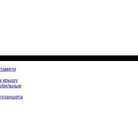
 памяти
а крышу
мобильные
 планшета