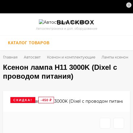
0
BLACK
BOX
Автоэлектроника и доп. оборудование
КАТАЛОГ ТОВАРОВ
Главная
Автосвет
Ксенон и комплектующие
Лампы ксенон
Ксенон лампа H11 3000K (Dixel с
проводом питания)
СКИДКА!
-450
₽