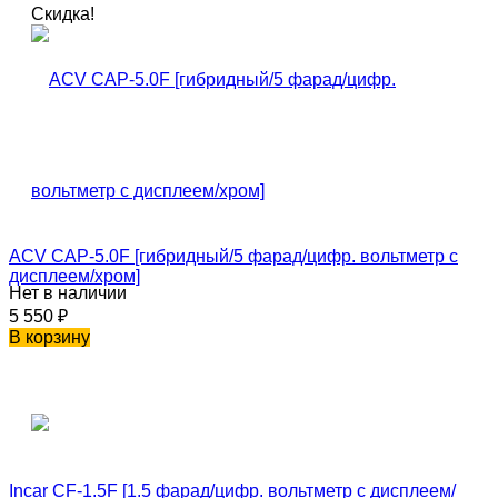
Скидка!
ACV CAP-5.0F [гибридный/5 фарад/цифр. вольтметр с
дисплеем/хром]
Нет в наличии
5 550
₽
В корзину
Incar CF-1.5F [1.5 фарад/цифр. вольтметр с дисплеем/