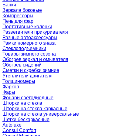
Банки
Зеркала боковые
Компрессоры
Печь для фар
Портативные колонки
Разветвители прикуривателя
Разные автоаксессуары
Рамки номерного знака
Стеклоподъемники
Товары зимнего сезона
Обогрев зеркал и омывателя
Обогрев сидений
Сметки и скребки зимние
Утеплители двигателя
Толщиномеры
Фаркоп
Фары
Фонари светодиодные
Шторки на стекла
Шторки на стекла каркасные
Шторки на стекла универсальные
Щетки бескаркасные
Autoluxe
Consul Comfort
Consul Maximum