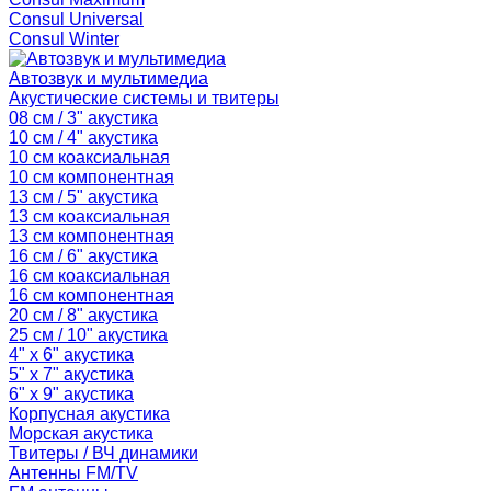
Consul Universal
Consul Winter
Автозвук и мультимедиа
Акустические системы и твитеры
08 см / 3" акустика
10 см / 4" акустика
10 см коаксиальная
10 см компонентная
13 см / 5" акустика
13 см коаксиальная
13 см компонентная
16 см / 6" акустика
16 см коаксиальная
16 см компонентная
20 см / 8" акустика
25 см / 10" акустика
4" x 6" акустика
5" x 7" акустика
6" x 9" акустика
Корпусная акустика
Морская акустика
Твитеры / ВЧ динамики
Антенны FM/TV