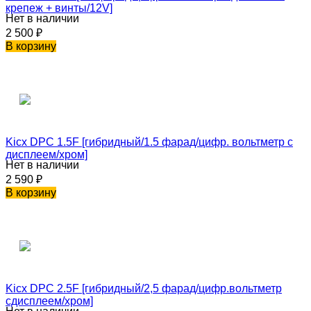
крепеж + винты/12V]
Нет в наличии
2 500
₽
В корзину
Kicx DPC 1.5F [гибридный/1.5 фарад/цифр. вольтметр с
дисплеем/хром]
Нет в наличии
2 590
₽
В корзину
Kicx DPC 2.5F [гибридный/2,5 фарад/цифр.вольтметр
сдисплеем/хром]