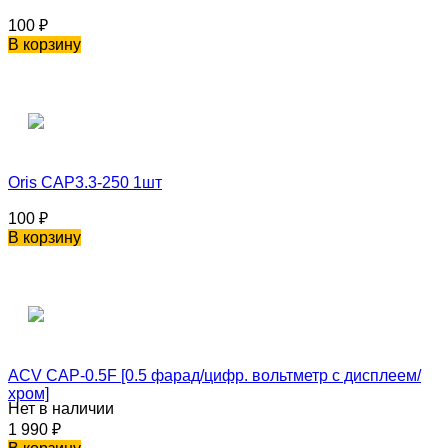
100
₽
В корзину
Oris CAP3.3-250 1шт
100
₽
В корзину
ACV CAP-0.5F [0.5 фарад/цифр. вольтметр с дисплеем/
хром]
Нет в наличии
1 990
₽