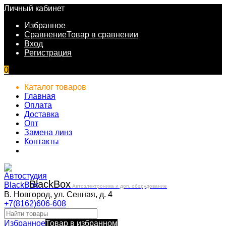
Личный кабинет
Избранное
Сравнение
Товар в сравнении
Вход
Регистрация
0
Каталог товаров
Главная
Оплата
Доставка
Опт
Замена линз
Контакты
Black
Box
Автоэлектроника и доп. оборудование
В. Новгород, ул. Сенная, д. 4
+7(8162)606-608
Избранное
Товар в избранном