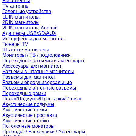
FM антенны
TV антенны
Головные устройства
1DIN магнитолы
2DIN магнитолы
2DIN магнитолы Android
Адаптеры USB/SD/AUX
Интерфейсы для магнитол
Тюнеры TV
Штатные магнитолы
Мониторы / ТВ / подголовники
Переходные разъемы и аксессуары
Аксессуары для магнитол
Разъемы в штатные магнитолы
Разъемы для магнитол
Разъемы евро универсальные
Переходные антенные разъемы
Переходные рамки
Полки/Подиумы/Проставки/Стойки
Акустические подиумы
Акустические полки
Акустические проставки
Акустические стойки
Потолочные мониторы
Проводка / Расходники / Аксессуары