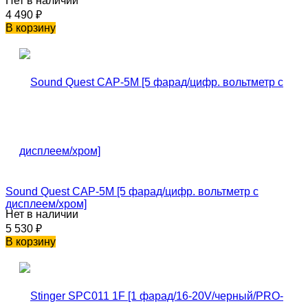
Нет в наличии
4 490
₽
В корзину
Sound Quest CAP-5M [5 фарад/цифр. вольтметр с
дисплеем/хром]
Нет в наличии
5 530
₽
В корзину