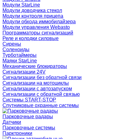
Модули StarLine
Модули доводчика стекол
Модули контроля прицепа
Модули обхода иммобилайзера
Модули управления Webasto
Программаторы сигнализаций
Реле и колодки силовые
Сирены
Соленоиды
Турботаймеры
Маяки StarLine
Механические блокираторы
Сигнализации 24V
Сигнализации без обратной связи
Сигнализации на мотоциклы
Сигнализации с автозапуском
Сигнализации с обратной связью
Системы START-STOP
Спутниковые охранные системы
Парковочные радары
Датчики
Парковочные системы
Парктроники