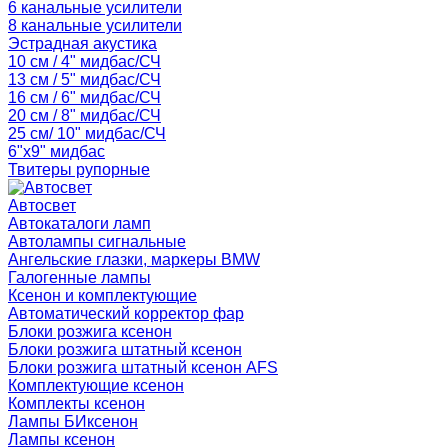
6 канальные усилители
8 канальные усилители
Эстрадная акустика
10 см / 4" мидбас/СЧ
13 см / 5" мидбас/СЧ
16 см / 6" мидбас/СЧ
20 см / 8" мидбас/СЧ
25 см/ 10" мидбас/СЧ
6"x9" мидбас
Твитеры рупорные
Автосвет
Автокаталоги ламп
Автолампы сигнальные
Ангельские глазки, маркеры BMW
Галогенные лампы
Ксенон и комплектующие
Автоматический корректор фар
Блоки розжига ксенон
Блоки розжига штатный ксенон
Блоки розжига штатный ксенон AFS
Комплектующие ксенон
Комплекты ксенон
Лампы БИксенон
Лампы ксенон