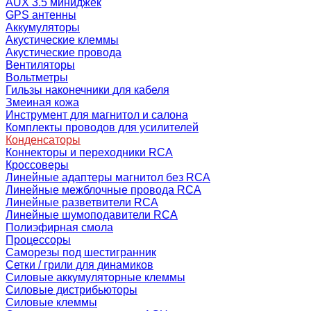
AUX 3.5 миниджек
GPS антенны
Аккумуляторы
Акустические клеммы
Акустические провода
Вентиляторы
Вольтметры
Гильзы наконечники для кабеля
Змеиная кожа
Инструмент для магнитол и салона
Комплекты проводов для усилителей
Конденсаторы
Коннекторы и переходники RCA
Кроссоверы
Линейные адаптеры магнитол без RCA
Линейные межблочные провода RCA
Линейные разветвители RCA
Линейные шумоподавители RCA
Полиэфирная смола
Процессоры
Саморезы под шестигранник
Сетки / грили для динамиков
Силовые аккумуляторные клеммы
Силовые дистрибьюторы
Силовые клеммы