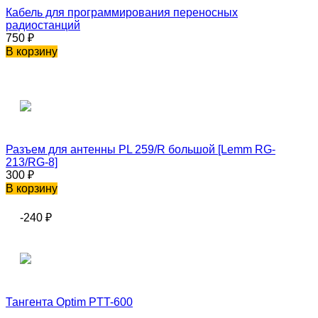
Кабель для программирования переносных
радиостанций
750
₽
В корзину
Разъем для антенны PL 259/R большой [Lemm RG-
213/RG-8]
300
₽
В корзину
-240
₽
Тангента Optim PTT-600