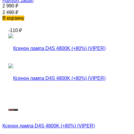
Harison Japan
2 990
₽
2 490
₽
В корзину
-110
₽
Ксенон лампа D4S 4800K (+80%) (VIPER)