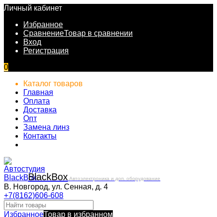
Личный кабинет
Избранное
Сравнение
Товар в сравнении
Вход
Регистрация
0
Каталог товаров
Главная
Оплата
Доставка
Опт
Замена линз
Контакты
Black
Box
Автоэлектроника и доп. оборудование
В. Новгород, ул. Сенная, д. 4
+7(8162)606-608
Избранное
Товар в избранном