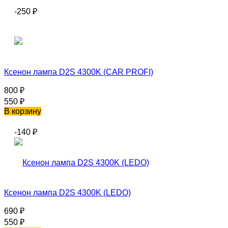
-250
₽
Ксенон лампа D2S 4300K (CAR PROFI)
800
₽
550
₽
В корзину
-140
₽
Ксенон лампа D2S 4300K (LEDO)
690
₽
550
₽