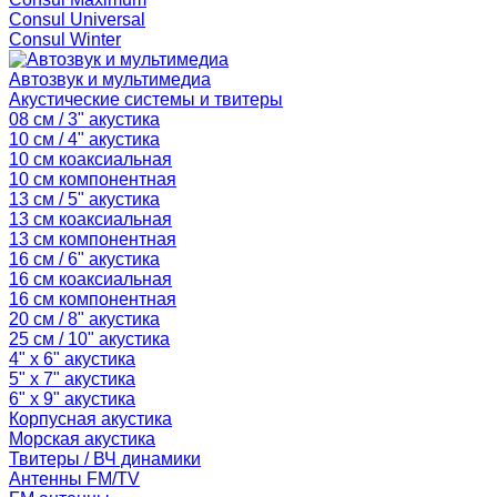
Consul Universal
Consul Winter
Автозвук и мультимедиа
Акустические системы и твитеры
08 см / 3" акустика
10 см / 4" акустика
10 см коаксиальная
10 см компонентная
13 см / 5" акустика
13 см коаксиальная
13 см компонентная
16 см / 6" акустика
16 см коаксиальная
16 см компонентная
20 см / 8" акустика
25 см / 10" акустика
4" x 6" акустика
5" x 7" акустика
6" x 9" акустика
Корпусная акустика
Морская акустика
Твитеры / ВЧ динамики
Антенны FM/TV