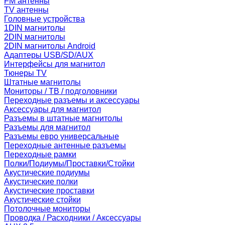
FM антенны
TV антенны
Головные устройства
1DIN магнитолы
2DIN магнитолы
2DIN магнитолы Android
Адаптеры USB/SD/AUX
Интерфейсы для магнитол
Тюнеры TV
Штатные магнитолы
Мониторы / ТВ / подголовники
Переходные разъемы и аксессуары
Аксессуары для магнитол
Разъемы в штатные магнитолы
Разъемы для магнитол
Разъемы евро универсальные
Переходные антенные разъемы
Переходные рамки
Полки/Подиумы/Проставки/Стойки
Акустические подиумы
Акустические полки
Акустические проставки
Акустические стойки
Потолочные мониторы
Проводка / Расходники / Аксессуары