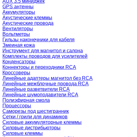
AUX 3.5 миниджек
GPS антенны
Аккумуляторы
Акустические клеммы
Акустические провода
Вентиляторы
Вольтметры
Гильзы наконечники для кабеля
Змеиная кожа
Инструмент для магнитол и салона
Комплекты проводов для усилителей
Конденсаторы
Коннекторы и переходники RCA
Кроссоверы
Линейные адаптеры магнитол без RCA
Линейные межблочные провода RCA
Линейные разветвители RCA
Линейные шумоподавители RCA
Полиэфирная смола
Процессоры
Саморезы под шестигранник
Сетки / грили для динамиков
Силовые аккумуляторные клеммы
Силовые дистрибьюторы
Силовые клеммы