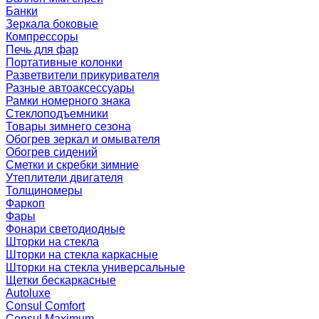
Банки
Зеркала боковые
Компрессоры
Печь для фар
Портативные колонки
Разветвители прикуривателя
Разные автоаксессуары
Рамки номерного знака
Стеклоподъемники
Товары зимнего сезона
Обогрев зеркал и омывателя
Обогрев сидений
Сметки и скребки зимние
Утеплители двигателя
Толщиномеры
Фаркоп
Фары
Фонари светодиодные
Шторки на стекла
Шторки на стекла каркасные
Шторки на стекла универсальные
Щетки бескаркасные
Autoluxe
Consul Comfort
Consul Maximum