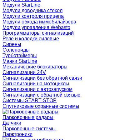
Модули StarLine
Модули доводчика стекол
Модули контроля прицепа
Модули обхода иммобилайзера
Модули управления Webasto
Программаторы сигнализаций
Реле и колодки силовые
Сирены
Соленоиды
Турботаймеры
Маяки StarLine
Механические блокираторы
Сигнализации 24V
Сигнализации без обратной связи
Сигнализации на мотоциклы
Сигнализации с автозапуском
Сигнализации с обратной связью
Системы START-STOP
Спутниковые охранные системы
Парковочные радары
Датчики
Парковочные системы
Парктроники