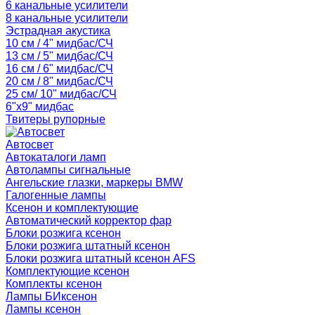
6 канальные усилители
8 канальные усилители
Эстрадная акустика
10 см / 4" мидбас/СЧ
13 см / 5" мидбас/СЧ
16 см / 6" мидбас/СЧ
20 см / 8" мидбас/СЧ
25 см/ 10" мидбас/СЧ
6"x9" мидбас
Твитеры рупорные
Автосвет
Автокаталоги ламп
Автолампы сигнальные
Ангельские глазки, маркеры BMW
Галогенные лампы
Ксенон и комплектующие
Автоматический корректор фар
Блоки розжига ксенон
Блоки розжига штатный ксенон
Блоки розжига штатный ксенон AFS
Комплектующие ксенон
Комплекты ксенон
Лампы БИксенон
Лампы ксенон