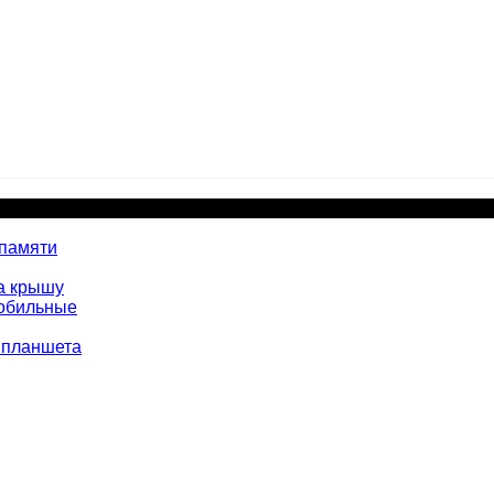
 памяти
а крышу
мобильные
 планшета