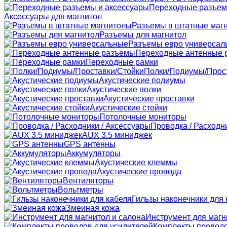
Переходные разъем
Аксессуары для магнитол
Разъемы в штатные маг
Разъемы для магнитол
Разъемы евро универсал
Переходные антенные 
Переходные рамки
Полки/Подиумы/Прос
Акустические подиумы
Акустические полки
Акустические проставки
Акустические стойки
Потолочные мониторы
Проводка / Расходн
AUX 3.5 миниджек
GPS антенны
Аккумуляторы
Акустические клеммы
Акустические провода
Вентиляторы
Вольтметры
Гильзы наконечники для 
Змеиная кожа
Инструмент для магн
Комплекты проводо