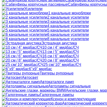
Сабвуферы корпусные
Сабвуферы корпусны
Усилители
1 канальные моноблоки
2 канальные усилители
3 канальные усилители
4 канальные усилители
5 канальные усилители
6 канальные усилители
8 канальные усилители
Эстрадная акустика
10 см / 4" мидбас/СЧ
13 см / 5" мидбас/СЧ
16 см / 6" мидбас/СЧ
20 см / 8" мидбас/СЧ
25 см/ 10" мидбас/СЧ
6"x9" мидбас
Твитеры рупорные
Автосвет
Автокаталоги ламп
Автолампы сигнальные
Ангельские глазки, м
Галогенные лампы
Ксенон и комплектующие
Автоматический коррект