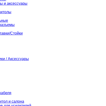
ы и аксессуары
нитолы
ьные
разъемы
тавки/Стойки
ики / Аксессуары
кабеля
итол и салона
в для усилителей