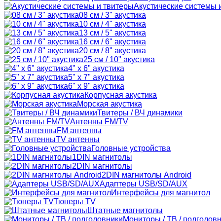
Акустические системы 
08 см / 3" акустика
10 см / 4" акустика
13 см / 5" акустика
16 см / 6" акустика
20 см / 8" акустика
25 см / 10" акустика
4" x 6" акустика
5" x 7" акустика
6" x 9" акустика
Корпусная акустика
Морская акустика
Твитеры / ВЧ динамики
Антенны FM/TV
FM антенны
TV антенны
Головные устройства
1DIN магнитолы
2DIN магнитолы
2DIN магнитолы Android
Адаптеры USB/SD/AUX
Интерфейсы для магнитол
Тюнеры TV
Штатные магнитолы
Мониторы / ТВ / подголов