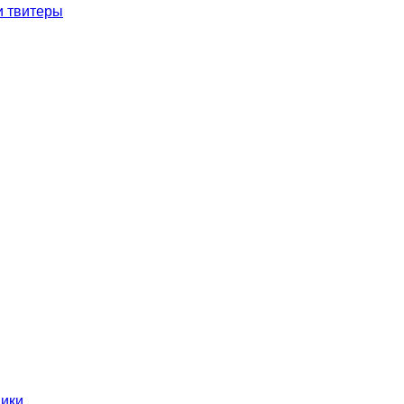
и твитеры
ники