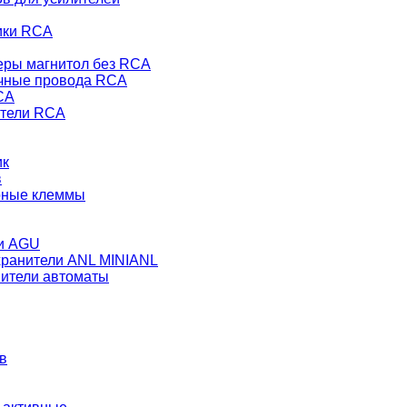
ики RCA
еры магнитол без RCA
чные провода RCA
CA
тели RCA
ик
в
рные клеммы
и AGU
ранители ANL MINIANL
ители автоматы
в