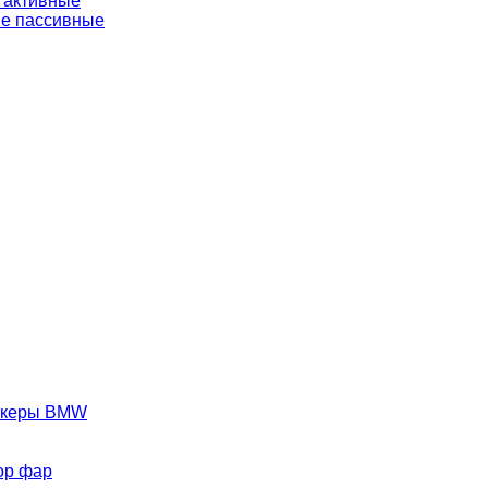
 активные
е пассивные
аркеры BMW
ор фар