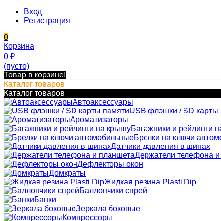
Вход
Регистрация
0
Корзина
0
₽
(пусто)
Товар в корзине!
Каталог товаров
Каталог товаров
Автоаксессуары
USB флэшки / SD карты
Ароматизаторы
Багажники и рейлинги н
Брелки на ключи авто
Датчики давления в шинах
Держатели телефона и
Дефлекторы окон
Домкраты
Жидкая резина Plasti Dip
Баллончики спрей
Банки
Зеркала боковые
Компрессоры