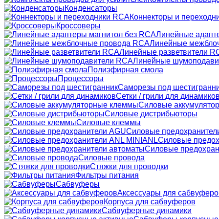
Конденсаторы
Коннекторы и переходн
Кроссоверы
Линейные адапт
Линейные межбло
Линейные разветвители R
Линейные шумоподави
Полиэфирная смола
Процессоры
Саморезы под шестигранн
Сетки / грили для динамико
Силовые аккумулято
Силовые дистрибьюторы
Силовые клеммы
Силовые предохранител
Силовые предох
Силовые предохран
Силовые провода
Стяжки для проводки
Фильтры питания
Сабвуферы
Аксессуары для сабвуферо
Корпуса для сабвуферов
Сабвуферные динамики