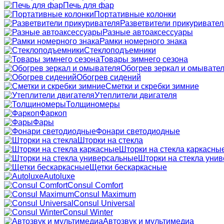
Печь для фар
Портативные колонки
Разветвители прикуривател
Разные автоаксессуары
Рамки номерного знака
Стеклоподъемники
Товары зимнего сезона
Обогрев зеркал и омывате
Обогрев сидений
Сметки и скребки зимние
Утеплители двигателя
Толщиномеры
Фаркоп
Фары
Фонари светодиодные
Шторки на стекла
Шторки на стекла каркасны
Шторки на стекла уни
Щетки бескаркасные
Autoluxe
Consul Comfort
Consul Maximum
Consul Universal
Consul Winter
Автозвук и мультимедиа