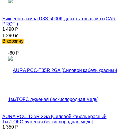
Биксенон лампа D3S 5000K для штатных линз (CAR
PROFI)
1 490
₽
1 290
₽
В корзину
-60
₽
AURA PCC-T35R 2GA [Силовой кабель красный
1м./TOFC луженая бескислородная медь]
1 350
₽