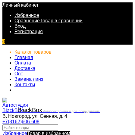
Личный кабинет
Избранное
Сравнение
Товар в сравнении
Вход
Регистрация
0
Каталог товаров
Главная
Оплата
Доставка
Опт
Замена линз
Контакты
Black
Box
Автоэлектроника и доп. оборудование
В. Новгород, ул. Сенная, д. 4
+7(8162)606-608
Избранное
Товар в избранном