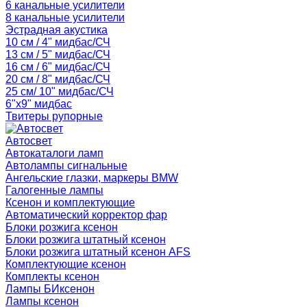
6 канальные усилители
8 канальные усилители
Эстрадная акустика
10 см / 4" мидбас/СЧ
13 см / 5" мидбас/СЧ
16 см / 6" мидбас/СЧ
20 см / 8" мидбас/СЧ
25 см/ 10" мидбас/СЧ
6"x9" мидбас
Твитеры рупорные
Автосвет
Автокаталоги ламп
Автолампы сигнальные
Ангельские глазки, маркеры BMW
Галогенные лампы
Ксенон и комплектующие
Автоматический корректор фар
Блоки розжига ксенон
Блоки розжига штатный ксенон
Блоки розжига штатный ксенон AFS
Комплектующие ксенон
Комплекты ксенон
Лампы БИксенон
Лампы ксенон