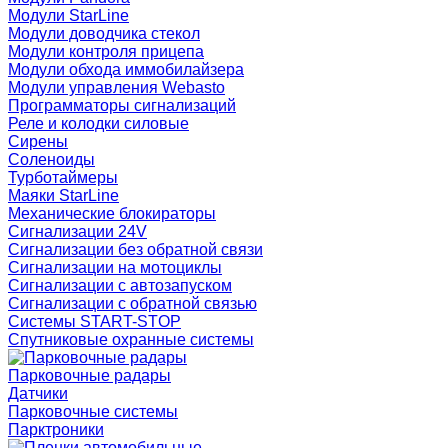
Модули StarLine
Модули доводчика стекол
Модули контроля прицепа
Модули обхода иммобилайзера
Модули управления Webasto
Программаторы сигнализаций
Реле и колодки силовые
Сирены
Соленоиды
Турботаймеры
Маяки StarLine
Механические блокираторы
Сигнализации 24V
Сигнализации без обратной связи
Сигнализации на мотоциклы
Сигнализации с автозапуском
Сигнализации с обратной связью
Системы START-STOP
Спутниковые охранные системы
Парковочные радары
Датчики
Парковочные системы
Парктроники