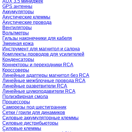
AUX 3.5 миниджек
GPS антенны
Аккумуляторы
Акустические клеммы
Акустические провода
Вентиляторы
Вольтметры
Гильзы наконечники для кабеля
Змеиная кожа
Инструмент для магнитол и салона
Комплекты проводов для усилителей
Конденсаторы
Коннекторы и переходники RCA
Кроссоверы
Линейные адаптеры магнитол без RCA
Линейные межблочные провода RCA
Линейные разветвители RCA
Линейные шумоподавители RCA
Полиэфирная смола
Процессоры
Саморезы под шестигранник
Сетки / грили для динамиков
Силовые аккумуляторные клеммы
Силовые дистрибьюторы
Силовые клеммы