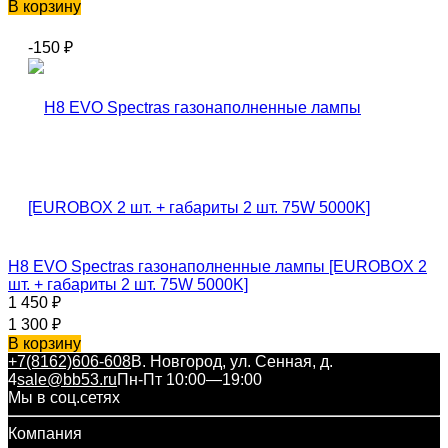
В корзину
-150
₽
H8 EVO Spectras газонаполненные лампы [EUROBOX 2
шт. + габариты 2 шт. 75W 5000K]
1 450
₽
1 300
₽
В корзину
+7(8162)606-608
В. Новгород, ул. Сенная, д.
4
sale@bb53.ru
Пн-Пт 10:00—19:00
Мы в соц.сетях
Компания