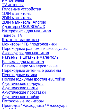
FM антенны
TV антенны
Головные устройства
1DIN магнитолы
2DIN магнитолы
2DIN магнитолы Android
Адаптеры USB/SD/AUX
Интерфейсы для магнитол
Тюнеры TV
Штатные магнитолы
Мониторы / ТВ / подголовники
Переходные разъемы и аксессуары
Аксессуары для магнитол
Разъемы в штатные магнитолы
Разъемы для магнитол
Разъемы евро универсальные
Переходные антенные разъемы
Переходные рамки
Полки/Подиумы/Проставки/Стойки
Акустические подиумы
Акустические полки
Акустические проставки
Акустические стойки
Потолочные мониторы
Проводка / Расходники / Аксессуары