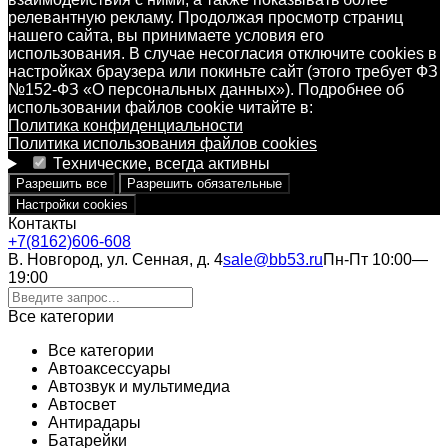
релевантную рекламу. Продолжая просмотр страниц
нашего сайта, вы принимаете условия его
использования. В случае несогласия отключите cookies в
настройках браузера или покиньте сайт (этого требует ФЗ
№152-ФЗ «О персональных данных»). Подробнее об
использовании файлов cookie читайте в:
Политика конфиденциальности
Политика использования файлов cookies
Технические, всегда активны
Разрешить все
Разрешить обязательные
Настройки cookies
Контакты
+7(8162)606-608
В. Новгород, ул. Сенная, д. 4
sale@bb53.ru
Пн-Пт 10:00—
19:00
Все категории
Все категории
Автоаксессуары
Автозвук и мультимедиа
Автосвет
Антирадары
Батарейки