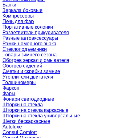
Банки
Зеркала боковые
Компрессоры
Печь для фар
Портативные колонки
Разветвители прикуривателя
Разные автоаксессуары
Рамки номерного знака
Стеклоподъемники
Товары зимнего сезона
Обогрев зеркал и омывателя
Обогрев сидений
Сметки и скребки зимние
Утеплители двигателя
Толщиномеры
Фаркоп
Фары
Фонари светодиодные
Шторки на стекла
Шторки на стекла каркасные
Шторки на стекла универсальные
Щетки бескаркасные
Autoluxe
Consul Comfort
Consul Maximum