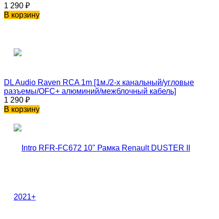
1 290
₽
В корзину
DL Audio Raven RCA 1m [1м./2-х канальный/угловые
разъемы/OFC+ алюминий/межблочный кабель]
1 290
₽
В корзину