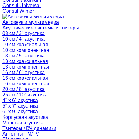
Consul Universal
Consul Winter
Автозвук и мультимедиа
Акустические системы и твитеры
08 см / 3" акустика
10 см / 4" акустика
10 см коаксиальная
10 см компонентная
13 см / 5" акустика
13 см коаксиальная
13 см компонентная
16 см / 6" акустика
16 см коаксиальная
16 см компонентная
20 см / 8" акустика
25 см / 10" акустика
4" x 6" акустика
5" x 7" акустика
6" x 9" акустика
Корпусная акустика
Морская акустика
Твитеры / ВЧ динамики
Антенны FM/TV