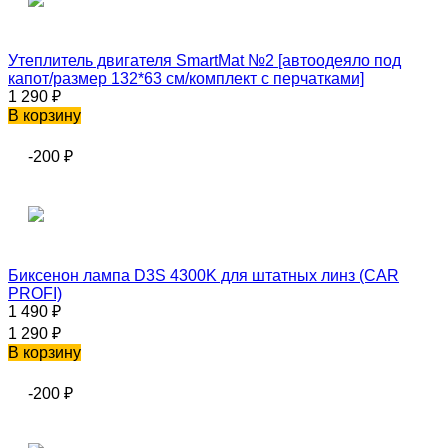
Утеплитель двигателя SmartMat №2 [автоодеяло под
капот/размер 132*63 см/комплект с перчатками]
1 290
₽
В корзину
-200
₽
Биксенон лампа D3S 4300K для штатных линз (CAR
PROFI)
1 490
₽
1 290
₽
В корзину
-200
₽