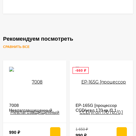
Рекомендуем посмотреть
СРАВНИТЬ ВСЕ
-660
₽
7008
EP-165G [процессор
Невлагозащищенный
CCD/угол 170 гр./0,1
источник питания 36Вт
люкс/12 В/5 метров
[питание 12В от розетки
провод]
220В]
1 650
₽
990
₽
990
₽