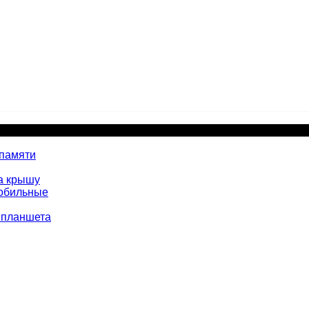
 памяти
а крышу
мобильные
 планшета