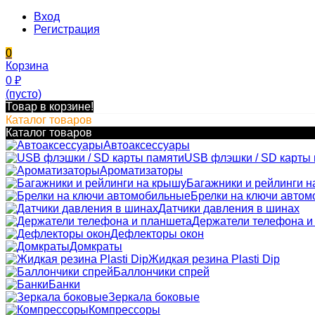
Вход
Регистрация
0
Корзина
0
₽
(пусто)
Товар в корзине!
Каталог товаров
Каталог товаров
Автоаксессуары
USB флэшки / SD карты
Ароматизаторы
Багажники и рейлинги н
Брелки на ключи авто
Датчики давления в шинах
Держатели телефона и
Дефлекторы окон
Домкраты
Жидкая резина Plasti Dip
Баллончики спрей
Банки
Зеркала боковые
Компрессоры