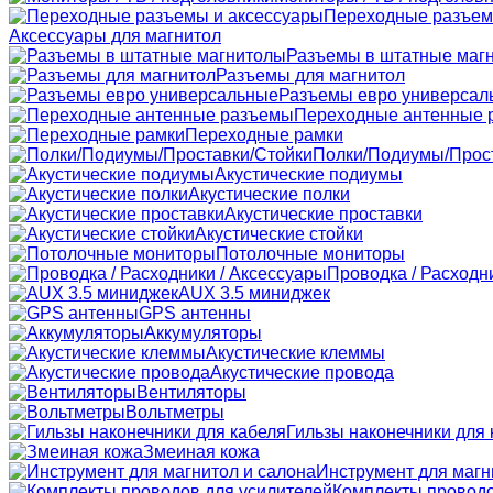
Переходные разъем
Аксессуары для магнитол
Разъемы в штатные маг
Разъемы для магнитол
Разъемы евро универсал
Переходные антенные 
Переходные рамки
Полки/Подиумы/Прос
Акустические подиумы
Акустические полки
Акустические проставки
Акустические стойки
Потолочные мониторы
Проводка / Расходн
AUX 3.5 миниджек
GPS антенны
Аккумуляторы
Акустические клеммы
Акустические провода
Вентиляторы
Вольтметры
Гильзы наконечники для 
Змеиная кожа
Инструмент для магн
Комплекты проводо