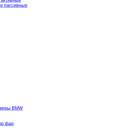
 активные
е пассивные
аркеры BMW
ор фар