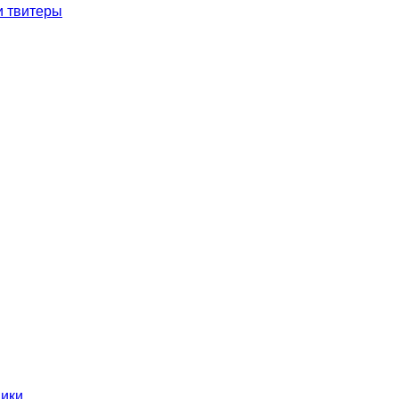
и твитеры
ники