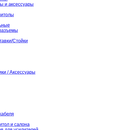
ы и аксессуары
нитолы
ьные
разъемы
тавки/Стойки
ики / Аксессуары
кабеля
итол и салона
в для усилителей