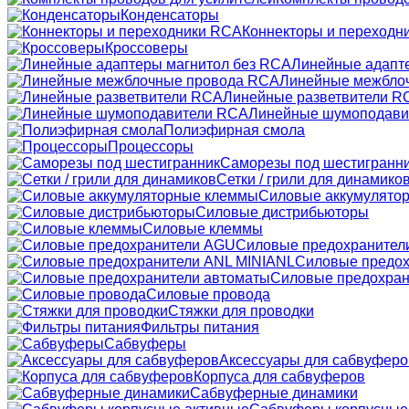
Конденсаторы
Коннекторы и переходн
Кроссоверы
Линейные адапт
Линейные межбло
Линейные разветвители R
Линейные шумоподави
Полиэфирная смола
Процессоры
Саморезы под шестигранн
Сетки / грили для динамико
Силовые аккумулято
Силовые дистрибьюторы
Силовые клеммы
Силовые предохранител
Силовые предох
Силовые предохран
Силовые провода
Стяжки для проводки
Фильтры питания
Сабвуферы
Аксессуары для сабвуферо
Корпуса для сабвуферов
Сабвуферные динамики