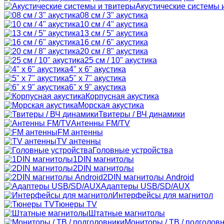
Акустические системы 
08 см / 3" акустика
10 см / 4" акустика
13 см / 5" акустика
16 см / 6" акустика
20 см / 8" акустика
25 см / 10" акустика
4" x 6" акустика
5" x 7" акустика
6" x 9" акустика
Корпусная акустика
Морская акустика
Твитеры / ВЧ динамики
Антенны FM/TV
FM антенны
TV антенны
Головные устройства
1DIN магнитолы
2DIN магнитолы
2DIN магнитолы Android
Адаптеры USB/SD/AUX
Интерфейсы для магнитол
Тюнеры TV
Штатные магнитолы
Мониторы / ТВ / подголов