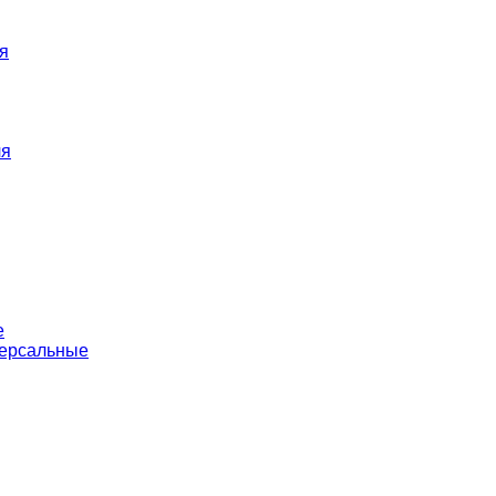
я
ля
е
версальные