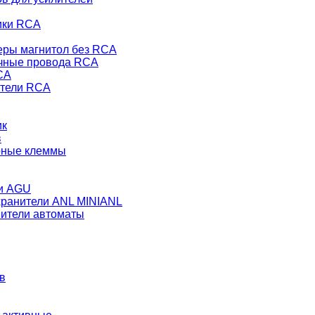
ики RCA
еры магнитол без RCA
чные провода RCA
CA
тели RCA
ик
в
рные клеммы
и AGU
ранители ANL MINIANL
ители автоматы
в