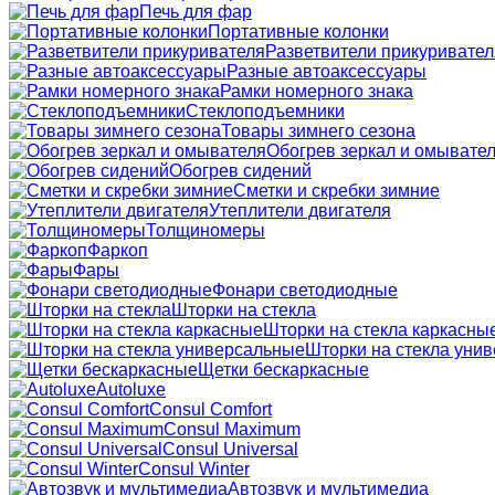
Печь для фар
Портативные колонки
Разветвители прикуривател
Разные автоаксессуары
Рамки номерного знака
Стеклоподъемники
Товары зимнего сезона
Обогрев зеркал и омывате
Обогрев сидений
Сметки и скребки зимние
Утеплители двигателя
Толщиномеры
Фаркоп
Фары
Фонари светодиодные
Шторки на стекла
Шторки на стекла каркасны
Шторки на стекла уни
Щетки бескаркасные
Autoluxe
Consul Comfort
Consul Maximum
Consul Universal
Consul Winter
Автозвук и мультимедиа