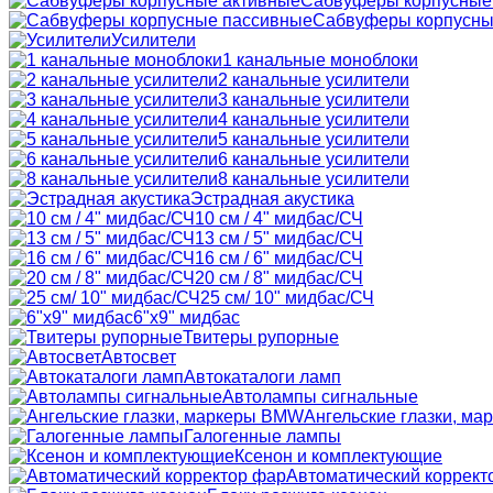
Сабвуферы корпусные
Сабвуферы корпусны
Усилители
1 канальные моноблоки
2 канальные усилители
3 канальные усилители
4 канальные усилители
5 канальные усилители
6 канальные усилители
8 канальные усилители
Эстрадная акустика
10 см / 4" мидбас/СЧ
13 см / 5" мидбас/СЧ
16 см / 6" мидбас/СЧ
20 см / 8" мидбас/СЧ
25 см/ 10" мидбас/СЧ
6"x9" мидбас
Твитеры рупорные
Автосвет
Автокаталоги ламп
Автолампы сигнальные
Ангельские глазки, м
Галогенные лампы
Ксенон и комплектующие
Автоматический коррект