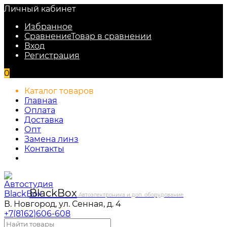
Личный кабинет
Избранное
Сравнение
Товар в сравнении
Вход
Регистрация
0
Каталог товаров
Главная
Оплата
Доставка
Опт
Замена линз
Контакты
Black
Box
Автоэлектроника и доп. оборудование
В. Новгород, ул. Сенная, д. 4
+7(8162)606-608