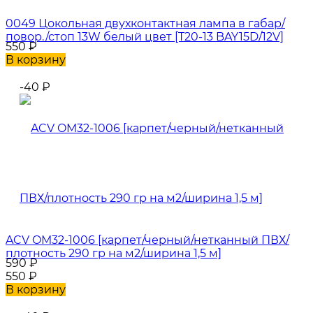
0049 Цокольная двухконтактная лампа в габар/
повор./стоп 13W белый цвет [T20-13 BAY15D/12V]
550
₽
В корзину
-40
₽
ACV OM32-1006 [карпет/черный/нетканный ПВХ/
плотность 290 гр на м2/ширина 1,5 м]
590
₽
550
₽
В корзину