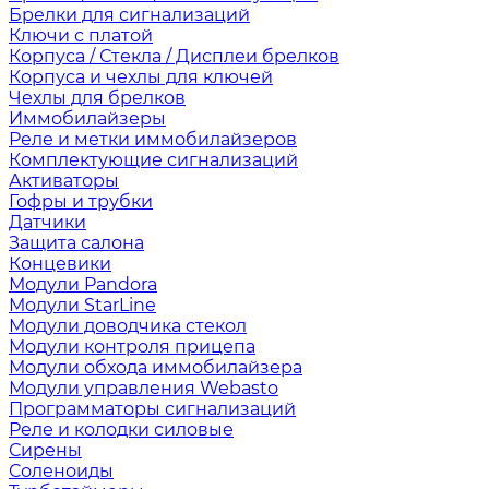
Брелки для сигнализаций
Ключи с платой
Корпуса / Стекла / Дисплеи брелков
Корпуса и чехлы для ключей
Чехлы для брелков
Иммобилайзеры
Реле и метки иммобилайзеров
Комплектующие сигнализаций
Активаторы
Гофры и трубки
Датчики
Защита салона
Концевики
Модули Pandora
Модули StarLine
Модули доводчика стекол
Модули контроля прицепа
Модули обхода иммобилайзера
Модули управления Webasto
Программаторы сигнализаций
Реле и колодки силовые
Сирены
Соленоиды