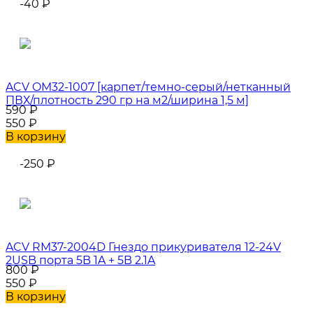
-40
₽
ACV OM32-1007 [карпет/темно-серый/нетканный
ПВХ/плотность 290 гр на м2/ширина 1,5 м]
590
₽
550
₽
В корзину
-250
₽
ACV RM37-2004D Гнездо прикуривателя 12-24V
2USB порта 5B 1A + 5B 2.1A
800
₽
550
₽
В корзину