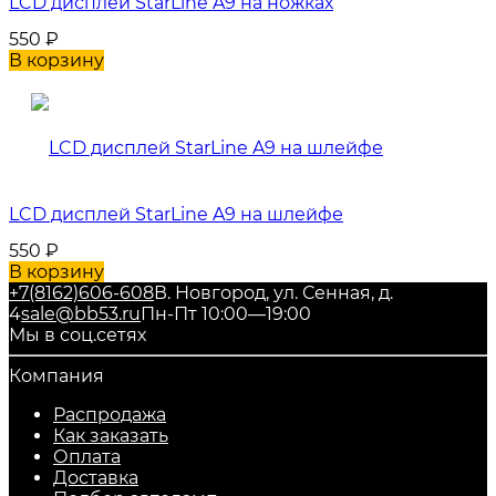
LCD дисплей StarLine A9 на ножках
550
₽
В корзину
LCD дисплей StarLine A9 на шлейфе
550
₽
В корзину
+7(8162)606-608
В. Новгород, ул. Сенная, д.
4
sale@bb53.ru
Пн-Пт 10:00—19:00
Мы в соц.сетях
Компания
Распродажа
Как заказать
Оплата
Доставка