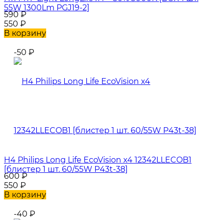
55W 1300Lm PGJ19-2]
590
₽
550
₽
В корзину
-50
₽
H4 Philips Long Life EcoVision x4 12342LLECOB1
[блистер 1 шт. 60/55W P43t-38]
600
₽
550
₽
В корзину
-40
₽