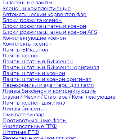
Галогенные лампы
Ксенон и комплектующие
Автоматический корректор фар
Блоки розжига ксенон
Блоки розжига штатный ксенон
Блоки розжига штатный ксенон AFS
Комплектующие ксенон
Комплекты ксенон
Лампы БИксенон
Лампы ксенон
Лампы штатный БИксенон
Лампы штатный БИксенон оригинал
Лампы штатный ксенон
Лампы штатный ксенон оригинал
Переходники и адаптеры для ламп
Линзы биксенон и комплектующие
Глазки / Маски / Стартера / Комплектующие
Лампы ксенон для линз
Линзы биксенон
Омыватели фар
Противотуманные фары
Универсальные ПТФ
Штатные ПТФ
Резиновые крышки для фар