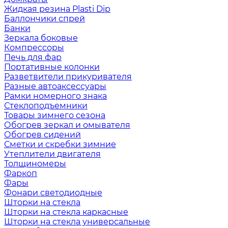
Жидкая резина Plasti Dip
Баллончики спрей
Банки
Зеркала боковые
Компрессоры
Печь для фар
Портативные колонки
Разветвители прикуривателя
Разные автоаксессуары
Рамки номерного знака
Стеклоподъемники
Товары зимнего сезона
Обогрев зеркал и омывателя
Обогрев сидений
Сметки и скребки зимние
Утеплители двигателя
Толщиномеры
Фаркоп
Фары
Фонари светодиодные
Шторки на стекла
Шторки на стекла каркасные
Шторки на стекла универсальные