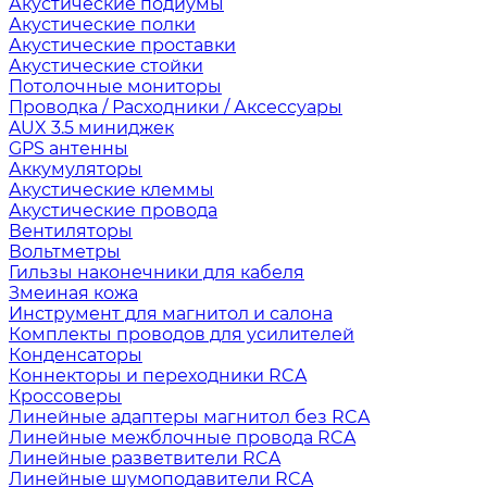
Акустические подиумы
Акустические полки
Акустические проставки
Акустические стойки
Потолочные мониторы
Проводка / Расходники / Аксессуары
AUX 3.5 миниджек
GPS антенны
Аккумуляторы
Акустические клеммы
Акустические провода
Вентиляторы
Вольтметры
Гильзы наконечники для кабеля
Змеиная кожа
Инструмент для магнитол и салона
Комплекты проводов для усилителей
Конденсаторы
Коннекторы и переходники RCA
Кроссоверы
Линейные адаптеры магнитол без RCA
Линейные межблочные провода RCA
Линейные разветвители RCA
Линейные шумоподавители RCA