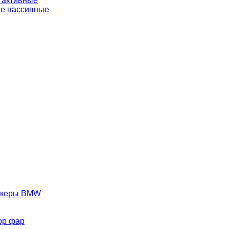
 активные
е пассивные
аркеры BMW
ор фар