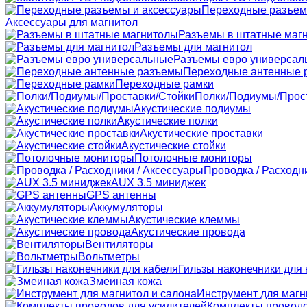
Переходные разъем
Аксессуары для магнитол
Разъемы в штатные маг
Разъемы для магнитол
Разъемы евро универсал
Переходные антенные 
Переходные рамки
Полки/Подиумы/Прос
Акустические подиумы
Акустические полки
Акустические проставки
Акустические стойки
Потолочные мониторы
Проводка / Расходн
AUX 3.5 миниджек
GPS антенны
Аккумуляторы
Акустические клеммы
Акустические провода
Вентиляторы
Вольтметры
Гильзы наконечники для 
Змеиная кожа
Инструмент для магн
Комплекты проводо