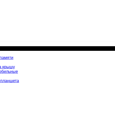
 памяти
а крышу
мобильные
 планшета