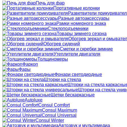
Печь для фар
Портативные колонки
Разветвители прикуривател
Разные автоаксессуары
Рамки номерного знака
Стеклоподъемники
Товары зимнего сезона
Обогрев зеркал и омывате
Обогрев сидений
Сметки и скребки зимние
Утеплители двигателя
Толщиномеры
Фаркоп
Фары
Фонари светодиодные
Шторки на стекла
Шторки на стекла каркасны
Шторки на стекла уни
Щетки бескаркасные
Autoluxe
Consul Comfort
Consul Maximum
Consul Universal
Consul Winter
Автозвук и мультимедиа