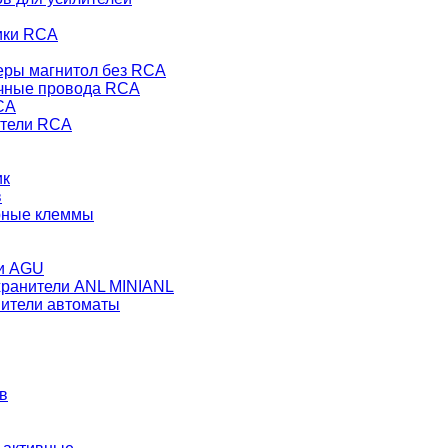
ики RCA
еры магнитол без RCA
чные провода RCA
CA
тели RCA
ик
в
рные клеммы
и AGU
ранители ANL MINIANL
ители автоматы
в