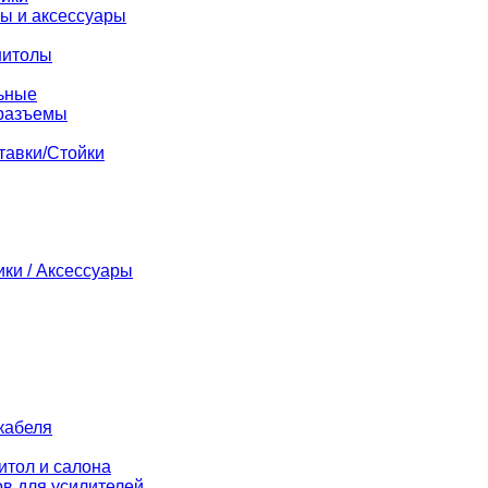
ы и аксессуары
нитолы
ьные
разъемы
тавки/Стойки
ики / Аксессуары
кабеля
итол и салона
в для усилителей