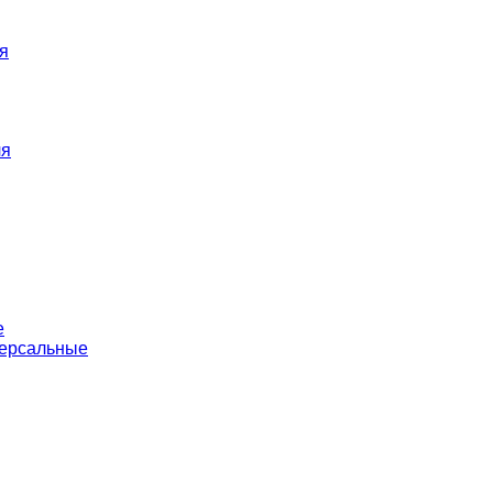
я
ля
е
версальные