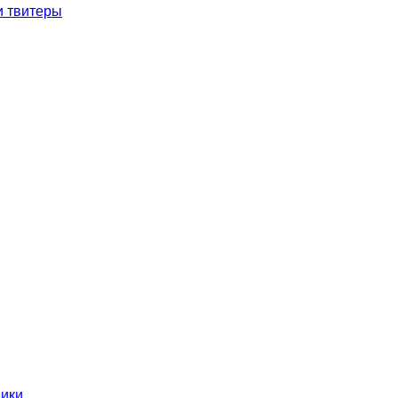
и твитеры
ники