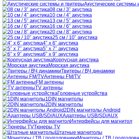
Акустические системы 
08 см / 3" акустика
10 см / 4" акустика
13 см / 5" акустика
16 см / 6" акустика
20 см / 8" акустика
25 см / 10" акустика
4" x 6" акустика
5" x 7" акустика
6" x 9" акустика
Корпусная акустика
Морская акустика
Твитеры / ВЧ динамики
Антенны FM/TV
FM антенны
TV антенны
Головные устройства
1DIN магнитолы
2DIN магнитолы
2DIN магнитолы Android
Адаптеры USB/SD/AUX
Интерфейсы для магнитол
Тюнеры TV
Штатные магнитолы
Мониторы / ТВ / подголов