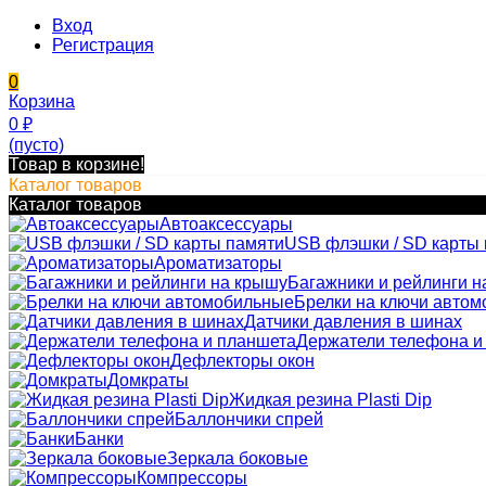
Вход
Регистрация
0
Корзина
0
₽
(пусто)
Товар в корзине!
Каталог товаров
Каталог товаров
Автоаксессуары
USB флэшки / SD карты
Ароматизаторы
Багажники и рейлинги н
Брелки на ключи авто
Датчики давления в шинах
Держатели телефона и
Дефлекторы окон
Домкраты
Жидкая резина Plasti Dip
Баллончики спрей
Банки
Зеркала боковые
Компрессоры