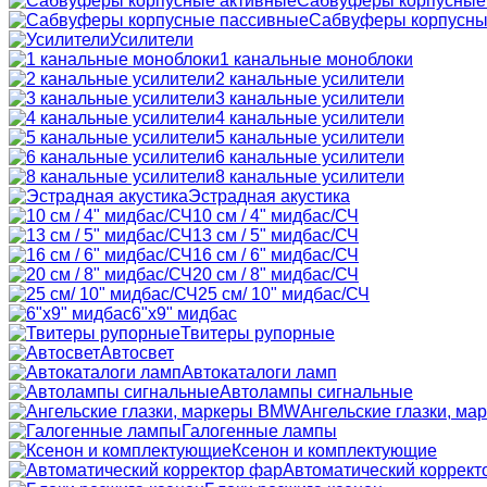
Сабвуферы корпусные
Сабвуферы корпусны
Усилители
1 канальные моноблоки
2 канальные усилители
3 канальные усилители
4 канальные усилители
5 канальные усилители
6 канальные усилители
8 канальные усилители
Эстрадная акустика
10 см / 4" мидбас/СЧ
13 см / 5" мидбас/СЧ
16 см / 6" мидбас/СЧ
20 см / 8" мидбас/СЧ
25 см/ 10" мидбас/СЧ
6"x9" мидбас
Твитеры рупорные
Автосвет
Автокаталоги ламп
Автолампы сигнальные
Ангельские глазки, м
Галогенные лампы
Ксенон и комплектующие
Автоматический коррект