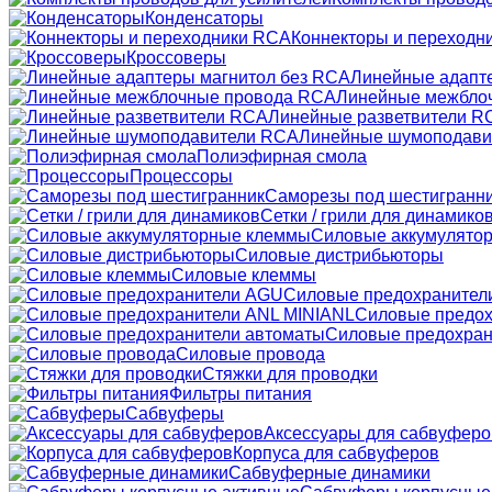
Конденсаторы
Коннекторы и переходн
Кроссоверы
Линейные адапт
Линейные межбло
Линейные разветвители R
Линейные шумоподави
Полиэфирная смола
Процессоры
Саморезы под шестигранн
Сетки / грили для динамико
Силовые аккумулято
Силовые дистрибьюторы
Силовые клеммы
Силовые предохранител
Силовые предох
Силовые предохран
Силовые провода
Стяжки для проводки
Фильтры питания
Сабвуферы
Аксессуары для сабвуферо
Корпуса для сабвуферов
Сабвуферные динамики