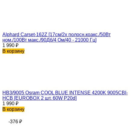
Alphard Carset-162Z [17см/2х полосн.коакс./50Вт
ном./100Вт макс./90Дб/4 Ом/40 - 21000 Гц]
1 990
₽
В корзину
HB3/9005 Osram COOL BLUE INTENSE 4200K 9005CBI-
HCB [EUROBOX 2 шт. 60W P20d]
1 990
₽
В корзину
-376
₽