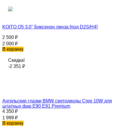
KOITO Q5 3.0" Биксенон линза [под D2S/H4]
2 500
₽
2 000
₽
В корзину
Скидка!
-2 351
₽
Ангельские глазки BMW светодиоды Cree 10W для
штатных фар Е90 E91 Premium
4 350
₽
1 999
₽
В корзину