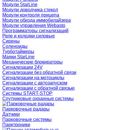
Модули StarLine
Модули доводчика стекол
Модули контроля прицепа
Модули обхода иммобилайзера
Модули управления Webasto
Программаторы сигнализаций
Реле и колодки силовые
Сирены
Соленоиды
Турботаймеры
Маяки StarLine
Механические блокираторы
Сигнализации 24V
Сигнализации без обратной связи
Сигнализации на мотоциклы
Сигнализации с автозапуском
Сигнализации с обратной связью
Системы START-STOP
Спутниковые охранные системы
Парковочные радары
Датчики
Парковочные системы
Парктроники