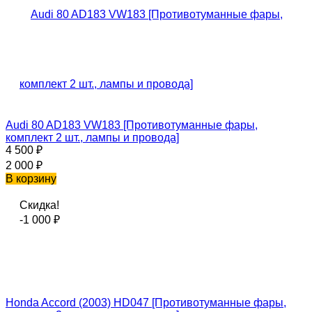
Audi 80 AD183 VW183 [Противотуманные фары,
комплект 2 шт., лампы и провода]
4 500
₽
2 000
₽
В корзину
Скидка!
-1 000
₽
Honda Accord (2003) HD047 [Противотуманные фары,