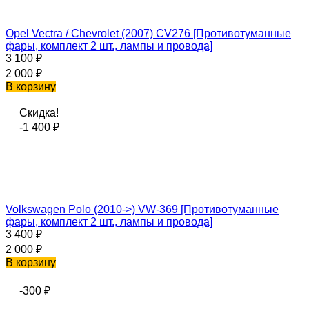
Opel Vectra / Chevrolet (2007) CV276 [Противотуманные
фары, комплект 2 шт., лампы и провода]
3 100
₽
2 000
₽
В корзину
Скидка!
-1 400
₽
Volkswagen Polo (2010->) VW-369 [Противотуманные
фары, комплект 2 шт., лампы и провода]
3 400
₽
2 000
₽
В корзину
-300
₽