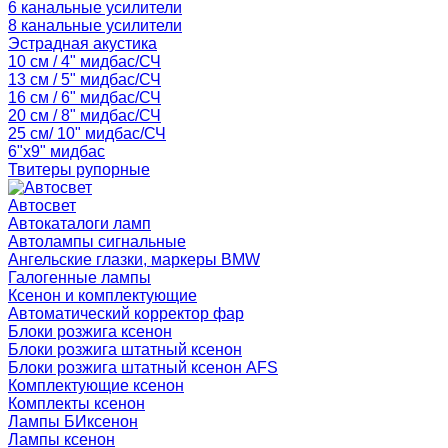
6 канальные усилители
8 канальные усилители
Эстрадная акустика
10 см / 4" мидбас/СЧ
13 см / 5" мидбас/СЧ
16 см / 6" мидбас/СЧ
20 см / 8" мидбас/СЧ
25 см/ 10" мидбас/СЧ
6"x9" мидбас
Твитеры рупорные
Автосвет
Автокаталоги ламп
Автолампы сигнальные
Ангельские глазки, маркеры BMW
Галогенные лампы
Ксенон и комплектующие
Автоматический корректор фар
Блоки розжига ксенон
Блоки розжига штатный ксенон
Блоки розжига штатный ксенон AFS
Комплектующие ксенон
Комплекты ксенон
Лампы БИксенон
Лампы ксенон