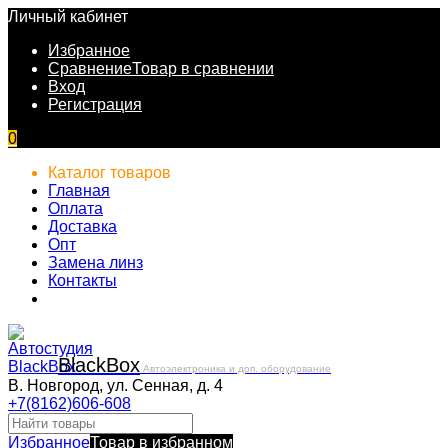
Личный кабинет
Избранное
Сравнение
Товар в сравнении
Вход
Регистрация
0
Каталог товаров
Главная
Оплата
Доставка
Опт
Замена линз
Контакты
Black
Box
Автоэлектроника и доп. оборудование
В. Новгород, ул. Сенная, д. 4
+7(8162)606-608
Избранное
Товар в избранном