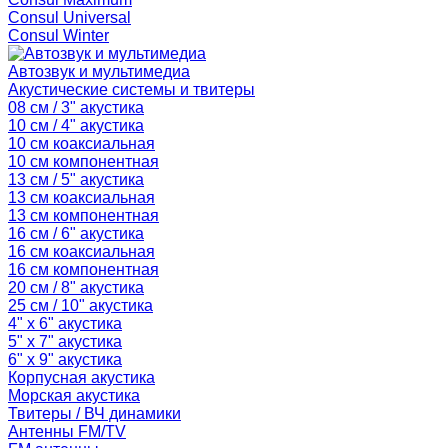
Consul Universal
Consul Winter
Автозвук и мультимедиа
Акустические системы и твитеры
08 см / 3" акустика
10 см / 4" акустика
10 см коаксиальная
10 см компонентная
13 см / 5" акустика
13 см коаксиальная
13 см компонентная
16 см / 6" акустика
16 см коаксиальная
16 см компонентная
20 см / 8" акустика
25 см / 10" акустика
4" x 6" акустика
5" x 7" акустика
6" x 9" акустика
Корпусная акустика
Морская акустика
Твитеры / ВЧ динамики
Антенны FM/TV