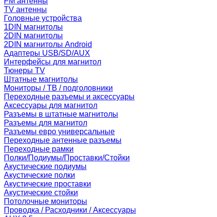
FM антенны
TV антенны
Головные устройства
1DIN магнитолы
2DIN магнитолы
2DIN магнитолы Android
Адаптеры USB/SD/AUX
Интерфейсы для магнитол
Тюнеры TV
Штатные магнитолы
Мониторы / ТВ / подголовники
Переходные разъемы и аксессуары
Аксессуары для магнитол
Разъемы в штатные магнитолы
Разъемы для магнитол
Разъемы евро универсальные
Переходные антенные разъемы
Переходные рамки
Полки/Подиумы/Проставки/Стойки
Акустические подиумы
Акустические полки
Акустические проставки
Акустические стойки
Потолочные мониторы
Проводка / Расходники / Аксессуары