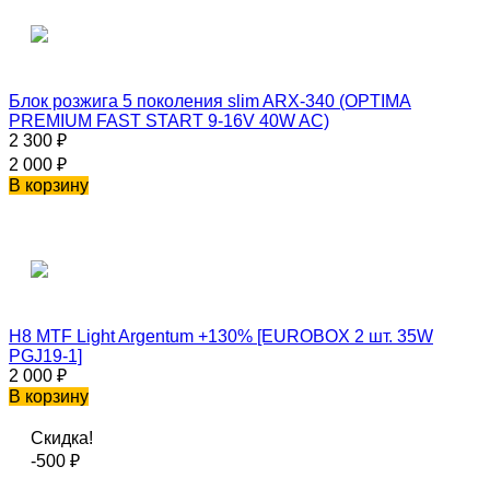
Блок розжига 5 поколения slim ARX-340 (OPTIMA
PREMIUM FAST START 9-16V 40W AC)
2 300
₽
2 000
₽
В корзину
H8 MTF Light Argentum +130% [EUROBOX 2 шт. 35W
PGJ19-1]
2 000
₽
В корзину
Скидка!
-500
₽