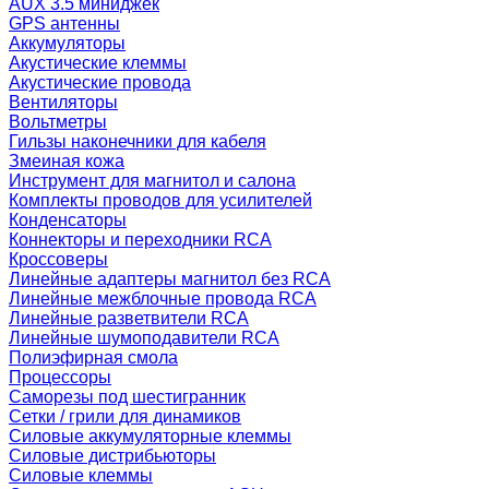
AUX 3.5 миниджек
GPS антенны
Аккумуляторы
Акустические клеммы
Акустические провода
Вентиляторы
Вольтметры
Гильзы наконечники для кабеля
Змеиная кожа
Инструмент для магнитол и салона
Комплекты проводов для усилителей
Конденсаторы
Коннекторы и переходники RCA
Кроссоверы
Линейные адаптеры магнитол без RCA
Линейные межблочные провода RCA
Линейные разветвители RCA
Линейные шумоподавители RCA
Полиэфирная смола
Процессоры
Саморезы под шестигранник
Сетки / грили для динамиков
Силовые аккумуляторные клеммы
Силовые дистрибьюторы
Силовые клеммы