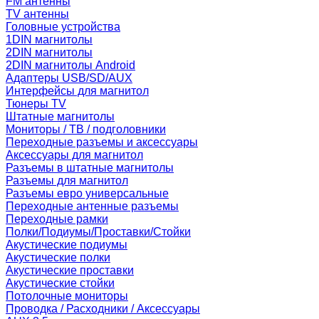
FM антенны
TV антенны
Головные устройства
1DIN магнитолы
2DIN магнитолы
2DIN магнитолы Android
Адаптеры USB/SD/AUX
Интерфейсы для магнитол
Тюнеры TV
Штатные магнитолы
Мониторы / ТВ / подголовники
Переходные разъемы и аксессуары
Аксессуары для магнитол
Разъемы в штатные магнитолы
Разъемы для магнитол
Разъемы евро универсальные
Переходные антенные разъемы
Переходные рамки
Полки/Подиумы/Проставки/Стойки
Акустические подиумы
Акустические полки
Акустические проставки
Акустические стойки
Потолочные мониторы
Проводка / Расходники / Аксессуары