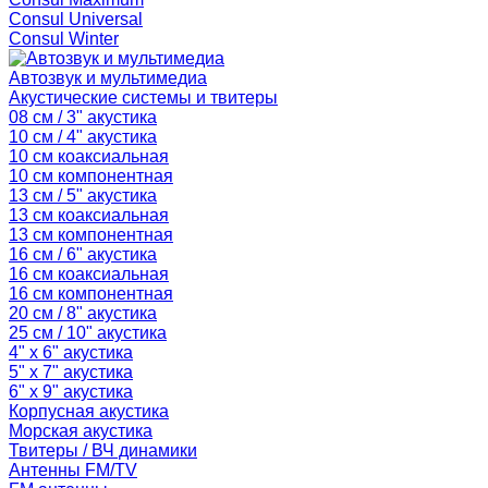
Consul Universal
Consul Winter
Автозвук и мультимедиа
Акустические системы и твитеры
08 см / 3" акустика
10 см / 4" акустика
10 см коаксиальная
10 см компонентная
13 см / 5" акустика
13 см коаксиальная
13 см компонентная
16 см / 6" акустика
16 см коаксиальная
16 см компонентная
20 см / 8" акустика
25 см / 10" акустика
4" x 6" акустика
5" x 7" акустика
6" x 9" акустика
Корпусная акустика
Морская акустика
Твитеры / ВЧ динамики
Антенны FM/TV