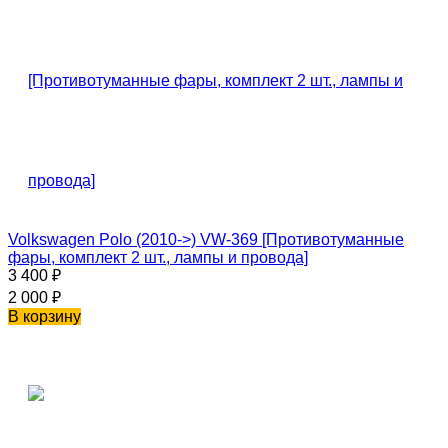
Volkswagen Polo (2010->) VW-369 [Противотуманные
фары, комплект 2 шт., лампы и провода]
3 400
₽
2 000
₽
В корзину