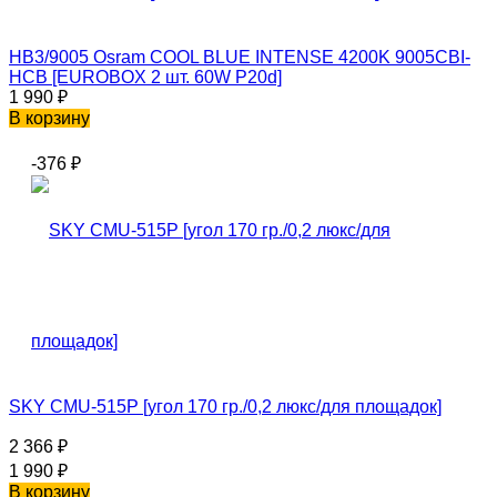
HB3/9005 Osram COOL BLUE INTENSE 4200K 9005CBI-
HCB [EUROBOX 2 шт. 60W P20d]
1 990
₽
В корзину
-376
₽
SKY CMU-515P [угол 170 гр./0,2 люкс/для площадок]
2 366
₽
1 990
₽
В корзину