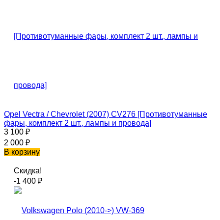
Opel Vectra / Chevrolet (2007) CV276 [Противотуманные
фары, комплект 2 шт., лампы и провода]
3 100
₽
2 000
₽
В корзину
Скидка!
-1 400
₽