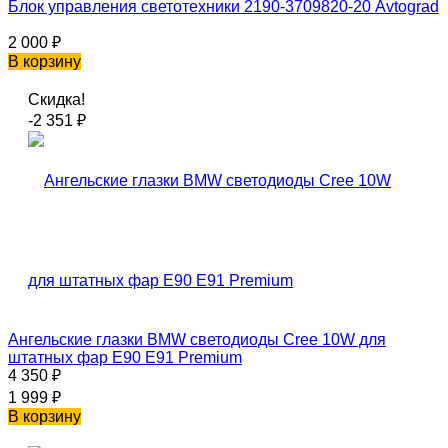
Блок управления светотехники 2190-3709820-20 Avtograd
2 000
₽
В корзину
Скидка!
-2 351
₽
Ангельские глазки BMW светодиоды Cree 10W для
штатных фар Е90 E91 Premium
4 350
₽
1 999
₽
В корзину