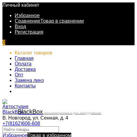
Личный кабинет
Избранное
Сравнение
Товар в сравнении
Вход
Регистрация
0
Каталог товаров
Главная
Оплата
Доставка
Опт
Замена линз
Контакты
Black
Box
Автоэлектроника и доп. оборудование
В. Новгород, ул. Сенная, д. 4
+7(8162)606-608
Избранное
Товар в избранном