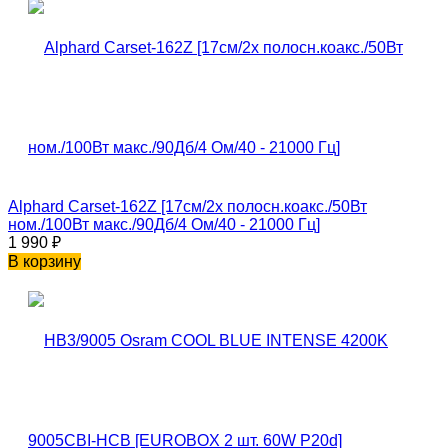
Alphard Carset-162Z [17см/2х полосн.коакс./50Вт
ном./100Вт макс./90Дб/4 Ом/40 - 21000 Гц]
1 990
₽
В корзину