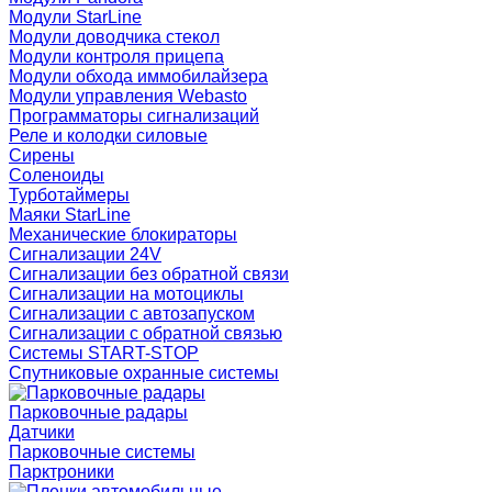
Модули StarLine
Модули доводчика стекол
Модули контроля прицепа
Модули обхода иммобилайзера
Модули управления Webasto
Программаторы сигнализаций
Реле и колодки силовые
Сирены
Соленоиды
Турботаймеры
Маяки StarLine
Механические блокираторы
Сигнализации 24V
Сигнализации без обратной связи
Сигнализации на мотоциклы
Сигнализации с автозапуском
Сигнализации с обратной связью
Системы START-STOP
Спутниковые охранные системы
Парковочные радары
Датчики
Парковочные системы
Парктроники