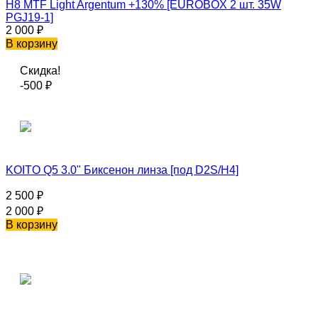
H8 MTF Light Argentum +130% [EUROBOX 2 шт. 35W
PGJ19-1]
2 000
₽
В корзину
Скидка!
-500
₽
KOITO Q5 3.0" Биксенон линза [под D2S/H4]
2 500
₽
2 000
₽
В корзину