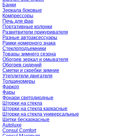
Банки
Зеркала боковые
Компрессоры
Печь для фар
Портативные колонки
Разветвители прикуривателя
Разные автоаксессуары
Рамки номерного знака
Стеклоподъемники
Товары зимнего сезона
Обогрев зеркал и омывателя
Обогрев сидений
Сметки и скребки зимние
Утеплители двигателя
Толщиномеры
Фаркоп
Фары
Фонари светодиодные
Шторки на стекла
Шторки на стекла каркасные
Шторки на стекла универсальные
Щетки бескаркасные
Autoluxe
Consul Comfort
Consul Maximum