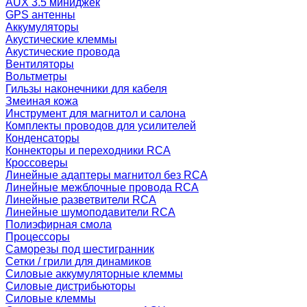
AUX 3.5 миниджек
GPS антенны
Аккумуляторы
Акустические клеммы
Акустические провода
Вентиляторы
Вольтметры
Гильзы наконечники для кабеля
Змеиная кожа
Инструмент для магнитол и салона
Комплекты проводов для усилителей
Конденсаторы
Коннекторы и переходники RCA
Кроссоверы
Линейные адаптеры магнитол без RCA
Линейные межблочные провода RCA
Линейные разветвители RCA
Линейные шумоподавители RCA
Полиэфирная смола
Процессоры
Саморезы под шестигранник
Сетки / грили для динамиков
Силовые аккумуляторные клеммы
Силовые дистрибьюторы
Силовые клеммы