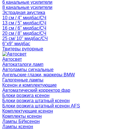
6 канальные усилители
8 канальные усилители
Эстрадная акустика
10 см / 4" мидбас/СЧ
13 см / 5" мидбас/СЧ
16 см / 6" мидбас/СЧ
20 см / 8" мидбас/СЧ
25 см/ 10" мидбас/СЧ
6"x9" мидбас
Твитеры рупорные
Автосвет
Автокаталоги ламп
Автолампы сигнальные
Ангельские глазки, маркеры BMW
Галогенные лампы
Ксенон и комплектующие
Автоматический корректор фар
Блоки розжига ксенон
Блоки розжига штатный ксенон
Блоки розжига штатный ксенон AFS
Комплектующие ксенон
Комплекты ксенон
Лампы БИксенон
Лампы ксенон