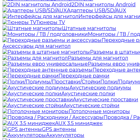
2DIN магнитолы Android
Адаптеры USB/SD/AUX
Интерфейсы для магн
Тюнеры TV
Штатные магнитолы
Мониторы / ТВ / по
Переходные р
Аксессуары для магнитол
Разъемы в штатны
Разъемы для магнитол
Разъемы евро уни
Переходные анте
Переходные рамки
Полки/Подиум
Акустические подиумы
Акустические полки
Акустические проставки
Акустические стойки
Потолочные мониторы
Проводка / Р
AUX 3.5 миниджек
GPS антенны
Аккумуляторы