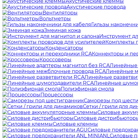
Акустические клеммы
Акустические провода
Вентиляторы
Вольтметры
Гильзы наконечни
Змеиная кожа
Инструмент дл
Комплекты п
Конденсаторы
Коннекторы и пе
Кроссоверы
Линейные 
Линейные м
Линейные разветви
Линейные шумо
Полиэфирная смола
Процессоры
Саморезы под шест
Сетки / грили для д
Силовые аккум
Силовые дистрибьютор
Силовые клеммы
Силовые предохра
Силовые п