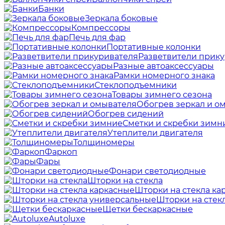
Банки
Зеркала боковые
Компрессоры
Печь для фар
Портативные колонки
Разветвители прик
Разные автоаксессуары
Рамки номерного знака
Стеклоподъемники
Товары зимнего сезона
Обогрев зеркал и о
Обогрев сидений
Сметки и скребки зимн
Утеплители двигателя
Толщиномеры
Фаркоп
Фары
Фонари светодиодные
Шторки на стекла
Шторки на стекла ка
Шторки на стек
Щетки бескаркасные
Autoluxe