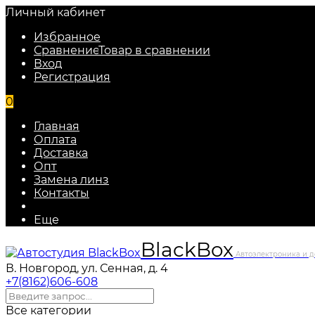
Личный кабинет
Избранное
Сравнение
Товар в сравнении
Вход
Регистрация
0
Главная
Оплата
Доставка
Опт
Замена линз
Контакты
Еще
Black
Box
Автоэлектроника и д
В. Новгород, ул. Сенная, д. 4
+7(8162)606-608
Все категории