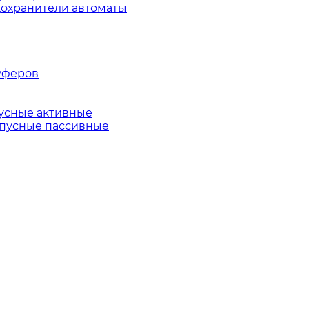
охранители автоматы
уферов
усные активные
пусные пассивные