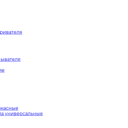
уривателя
мывателя
ие
ркасные
ла универсальные