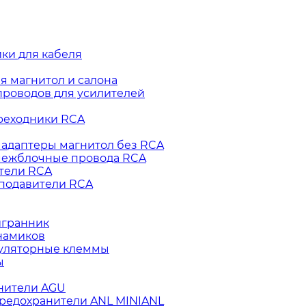
ки для кабеля
я магнитол и салона
роводов для усилителей
реходники RCA
адаптеры магнитол без RCA
ежблочные провода RCA
тели RCA
подавители RCA
игранник
инамиков
уляторные клеммы
ы
нители AGU
редохранители ANL MINIANL