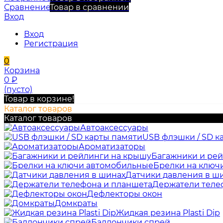
Сравнение
Товар в сравнении
Вход
Вход
Регистрация
0
Корзина
0
₽
(пусто)
Товар в корзине!
Каталог товаров
Каталог товаров
Автоаксессуары
USB флэшки / SD к
Ароматизаторы
Багажники и ре
Брелки на ключ
Датчики давления в ш
Держатели теле
Дефлекторы окон
Домкраты
Жидкая резина Plasti Dip
Баллончики спрей