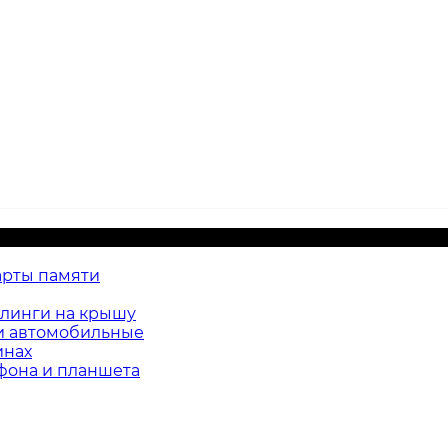
арты памяти
йлинги на крышу
и автомобильные
инах
фона и планшета