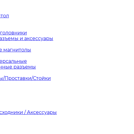
итол
дголовники
азъемы и аксессуары
е магнитолы
версальные
нные разъемы
ы/Проставки/Стойки
асходники / Аксессуары