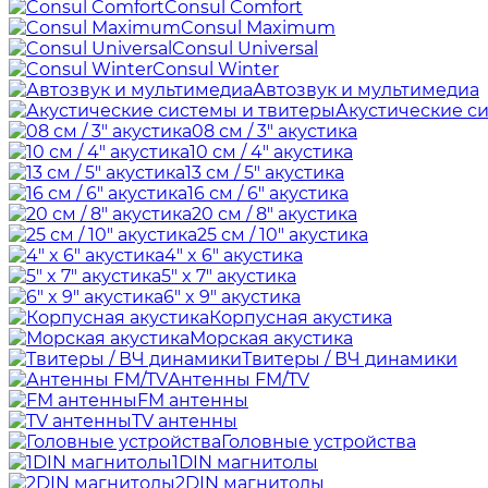
Consul Comfort
Consul Maximum
Consul Universal
Consul Winter
Автозвук и мультимедиа
Акустические с
08 см / 3" акустика
10 см / 4" акустика
13 см / 5" акустика
16 см / 6" акустика
20 см / 8" акустика
25 см / 10" акустика
4" x 6" акустика
5" x 7" акустика
6" x 9" акустика
Корпусная акустика
Морская акустика
Твитеры / ВЧ динамики
Антенны FM/TV
FM антенны
TV антенны
Головные устройства
1DIN магнитолы
2DIN магнитолы