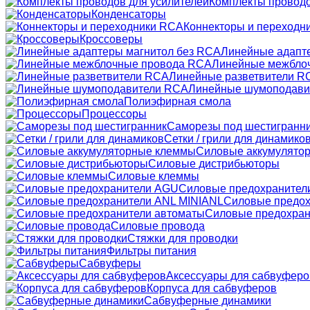
Комплекты проводо
Конденсаторы
Коннекторы и переходн
Кроссоверы
Линейные адапт
Линейные межбло
Линейные разветвители R
Линейные шумоподави
Полиэфирная смола
Процессоры
Саморезы под шестигранн
Сетки / грили для динамико
Силовые аккумулято
Силовые дистрибьюторы
Силовые клеммы
Силовые предохранител
Силовые предох
Силовые предохран
Силовые провода
Стяжки для проводки
Фильтры питания
Сабвуферы
Аксессуары для сабвуферо
Корпуса для сабвуферов
Сабвуферные динамики