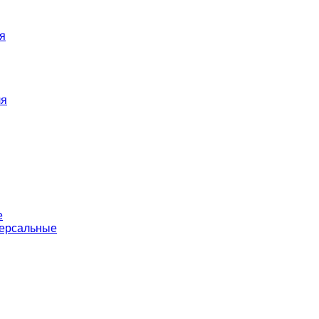
я
ля
е
версальные