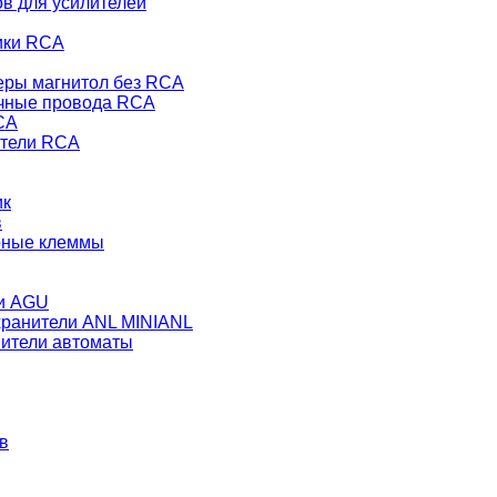
в для усилителей
ики RCA
еры магнитол без RCA
чные провода RCA
CA
тели RCA
ик
в
рные клеммы
и AGU
ранители ANL MINIANL
ители автоматы
в