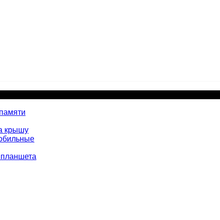
 памяти
а крышу
мобильные
 планшета