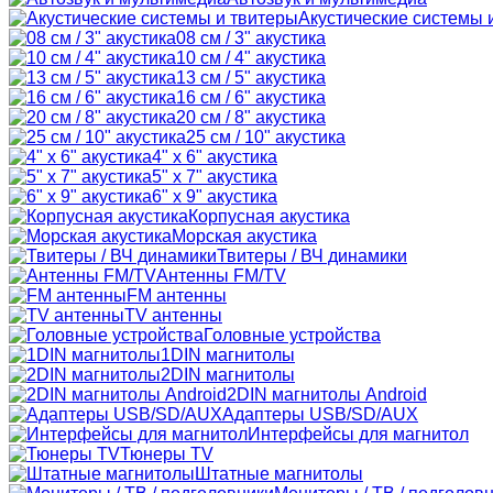
Акустические системы 
08 см / 3" акустика
10 см / 4" акустика
13 см / 5" акустика
16 см / 6" акустика
20 см / 8" акустика
25 см / 10" акустика
4" x 6" акустика
5" x 7" акустика
6" x 9" акустика
Корпусная акустика
Морская акустика
Твитеры / ВЧ динамики
Антенны FM/TV
FM антенны
TV антенны
Головные устройства
1DIN магнитолы
2DIN магнитолы
2DIN магнитолы Android
Адаптеры USB/SD/AUX
Интерфейсы для магнитол
Тюнеры TV
Штатные магнитолы