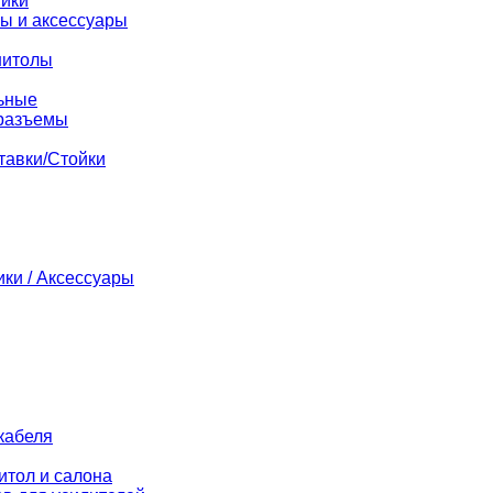
ники
ы и аксессуары
нитолы
ьные
разъемы
тавки/Стойки
ики / Аксессуары
кабеля
итол и салона