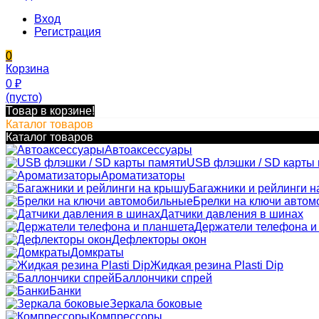
Вход
Регистрация
0
Корзина
0
₽
(пусто)
Товар в корзине!
Каталог товаров
Каталог товаров
Автоаксессуары
USB флэшки / SD карты
Ароматизаторы
Багажники и рейлинги н
Брелки на ключи авто
Датчики давления в шинах
Держатели телефона и
Дефлекторы окон
Домкраты
Жидкая резина Plasti Dip
Баллончики спрей
Банки
Зеркала боковые
Компрессоры