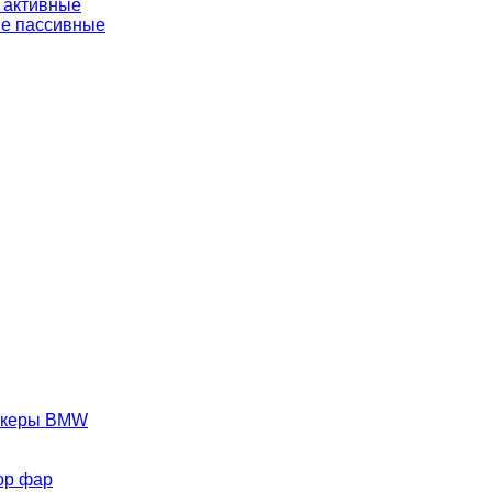
 активные
е пассивные
аркеры BMW
ор фар