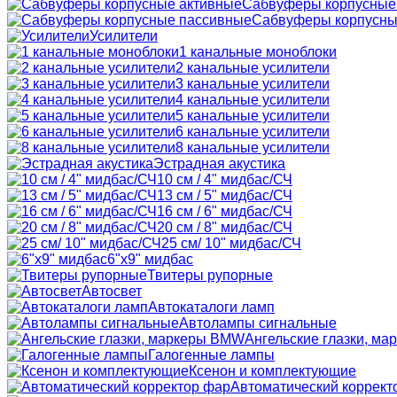
Сабвуферы корпусные
Сабвуферы корпусны
Усилители
1 канальные моноблоки
2 канальные усилители
3 канальные усилители
4 канальные усилители
5 канальные усилители
6 канальные усилители
8 канальные усилители
Эстрадная акустика
10 см / 4" мидбас/СЧ
13 см / 5" мидбас/СЧ
16 см / 6" мидбас/СЧ
20 см / 8" мидбас/СЧ
25 см/ 10" мидбас/СЧ
6"x9" мидбас
Твитеры рупорные
Автосвет
Автокаталоги ламп
Автолампы сигнальные
Ангельские глазки, м
Галогенные лампы
Ксенон и комплектующие
Автоматический коррект