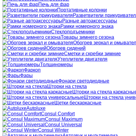
Печь для фар
Портативные колонки
Разветвители прикуривател
Разные автоаксессуары
Рамки номерного знака
Стеклоподъемники
Товары зимнего сезона
Обогрев зеркал и омывате
Обогрев сидений
Сметки и скребки зимние
Утеплители двигателя
Толщиномеры
Фаркоп
Фары
Фонари светодиодные
Шторки на стекла
Шторки на стекла каркасны
Шторки на стекла уни
Щетки бескаркасные
Autoluxe
Consul Comfort
Consul Maximum
Consul Universal
Consul Winter
Автозвук и мультимедиа