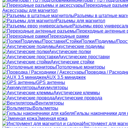
Мониторы / ТВ / подголов
Переходные разъем
Аксессуары для магнитол
Разъемы в штатные маг
Разъемы для магнитол
Разъемы евро универсал
Переходные антенные 
Переходные рамки
Полки/Подиумы/Прос
Акустические подиумы
Акустические полки
Акустические проставки
Акустические стойки
Потолочные мониторы
Проводка / Расходн
AUX 3.5 миниджек
GPS антенны
Аккумуляторы
Акустические клеммы
Акустические провода
Вентиляторы
Вольтметры
Гильзы наконечники для 
Змеиная кожа
Инструмент для магн