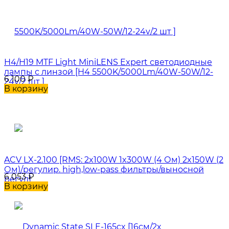
H4/H19 MTF Light MiniLENS Expert светодиодные
лампы с линзой [H4 5500K/5000Lm/40W-50W/12-
6 100
₽
24v/2 шт ]
В корзину
ACV LX-2.100 [RMS: 2x100W 1x300W (4 Ом) 2x150W (2
Ом)/регулир. high,low-pass фильтры/выносной
6 053
₽
регул]
В корзину