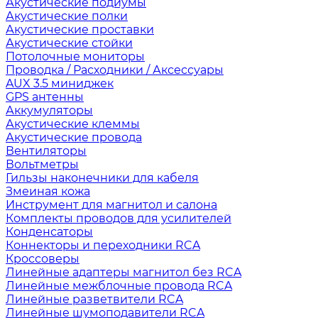
Акустические подиумы
Акустические полки
Акустические проставки
Акустические стойки
Потолочные мониторы
Проводка / Расходники / Аксессуары
AUX 3.5 миниджек
GPS антенны
Аккумуляторы
Акустические клеммы
Акустические провода
Вентиляторы
Вольтметры
Гильзы наконечники для кабеля
Змеиная кожа
Инструмент для магнитол и салона
Комплекты проводов для усилителей
Конденсаторы
Коннекторы и переходники RCA
Кроссоверы
Линейные адаптеры магнитол без RCA
Линейные межблочные провода RCA
Линейные разветвители RCA
Линейные шумоподавители RCA