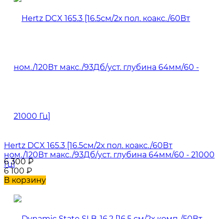
Hertz DCX 165.3 [16.5см/2х пол. коакс./60Вт
ном./120Вт макс./93Дб/уст. глубина 64мм/60 - 21000
6 300
₽
Гц]
6 100
₽
В корзину