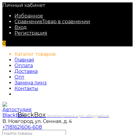
Личный кабинет
Избранное
Сравнение
Товар в сравнении
Вход
Регистрация
0
Каталог товаров
Главная
Оплата
Доставка
Опт
Замена линз
Контакты
Black
Box
Автоэлектроника и доп. оборудование
В. Новгород, ул. Сенная, д. 4
+7(8162)606-608