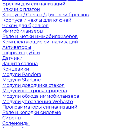
Брелки для сигнализаций
Ключи с платой
Корпуса / Стекла / Дисплеи брелков
Корпуса и чехлы для ключей
Чехлы для брелков
Иммобилайзеры
Реле и метки иммобилайзеров
Комплектующие сигнализаций
Активаторы
Гофры и трубки
Датчики
Защита салона
Концевики
Модули Pandora
Модули StarLine
Модули доводчика стекол
Модули контроля прицепа
Модули обхода иммобилайзера
Модули управления Webasto
Программаторы сигнализаций
Реле и колодки силовые
Сирены
Соленоиды