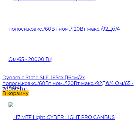
Dynamic State SLE-165cx [16см/2х
полосн.коакс./60Вт ном./120Вт макс./92Дб/4 Ом/65 -
6 050
₽
20000 Гц]
В корзину