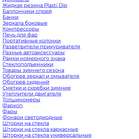
Жидкая резина Plasti Dip
Баллончики спрей
Банки
Зеркала боковые
Компрессоры
Печь для фар
Портативные колонки
Разветвители прикуривателя
Разные автоаксессуары
Рамки номерного знака
Стеклоподъемники
Товары зимнего сезона
Обогрев зеркал и омывателя
Обогрев сидений
Сметки и скребки зимние
Утеплители двигателя
Толщиномеры
Фаркоп
Фары
Фонари светодиодные
Шторки на стекла
Шторки на стекла каркасные
Шторки на стекла универсальные