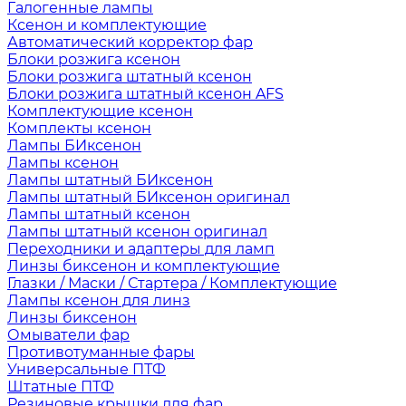
Галогенные лампы
Ксенон и комплектующие
Автоматический корректор фар
Блоки розжига ксенон
Блоки розжига штатный ксенон
Блоки розжига штатный ксенон AFS
Комплектующие ксенон
Комплекты ксенон
Лампы БИксенон
Лампы ксенон
Лампы штатный БИксенон
Лампы штатный БИксенон оригинал
Лампы штатный ксенон
Лампы штатный ксенон оригинал
Переходники и адаптеры для ламп
Линзы биксенон и комплектующие
Глазки / Маски / Стартера / Комплектующие
Лампы ксенон для линз
Линзы биксенон
Омыватели фар
Противотуманные фары
Универсальные ПТФ
Штатные ПТФ
Резиновые крышки для фар