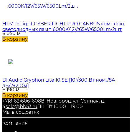
H1 MTF Light CYBER LIGHT PRO CANBUS комплект
светодиодных ламп 6000K/12V/65W/6500Lm/2шт.
6 050
₽
В корзину
Dl Audio Gryphon Lite 10 SE [10"/300 Вт ном./84
дБ/2+2 Ом]
6 190
₽
В корзину
+7(8162)606-608
В. Новгород, ул. Сенная, д.
4
sale@bb53.ru
Пн-Пт 10:00—19:00
Мы в соц.сетях
Компания