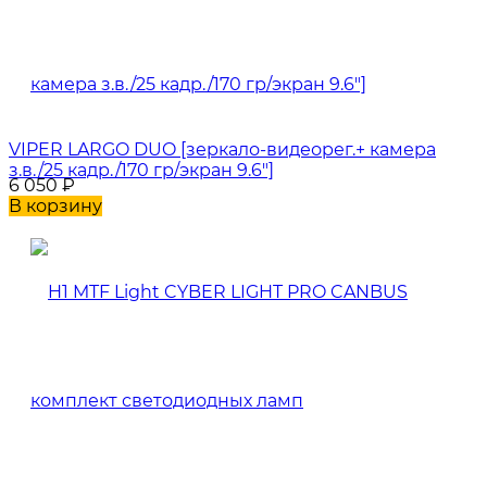
VIPER LARGO DUO [зеркало-видеорег.+ камера
з.в./25 кадр./170 гр/экран 9.6"]
6 050
₽
В корзину