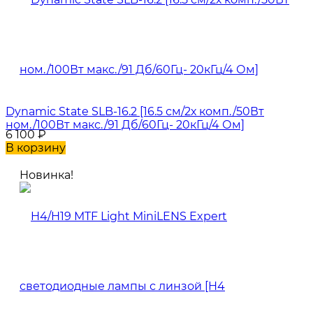
Dynamic State SLB-16.2 [16.5 см/2х комп./50Вт
ном./100Вт макс./91 Дб/60Гц- 20кГц/4 Ом]
6 100
₽
В корзину
Новинка!