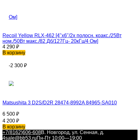
Recoil Yellow RLX-462 [4"x6"/2х полосн. коакс./25Вт
ном./50Вт макс./82 Дб/127Гц- 20кГц/4 Ом]
4 290
₽
В корзину
-2 300
₽
Matsushita 3 D2S/D2R 28474-8992A 84965-SA010
6 500
₽
4 200
₽
В корзину
+7(8162)606-608
В. Новгород, ул. Сенная, д.
4
sale@bb53.ru
Пн-Пт 10:00—19:00