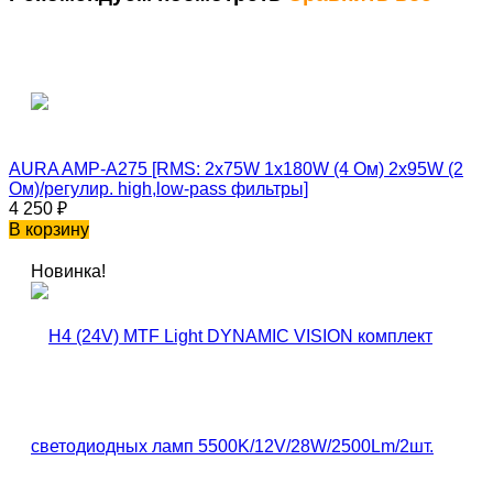
AURA AMP-A275 [RMS: 2x75W 1x180W (4 Ом) 2x95W (2
Ом)/регулир. high,low-pass фильтры]
4 250
₽
В корзину
Новинка!