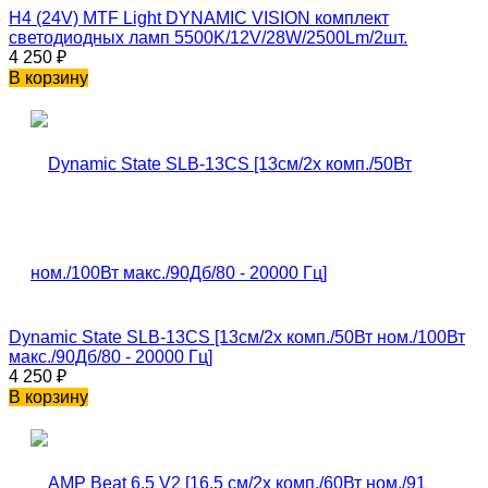
H4 (24V) MTF Light DYNAMIC VISION комплект
светодиодных ламп 5500K/12V/28W/2500Lm/2шт.
4 250
₽
В корзину
Dynamic State SLB-13CS [13см/2х комп./50Вт ном./100Вт
макс./90Дб/80 - 20000 Гц]
4 250
₽
В корзину