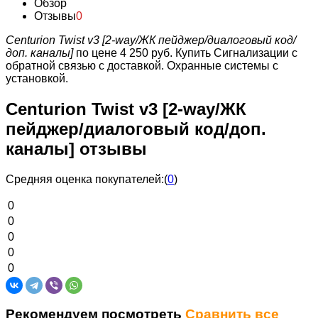
Обзор
Отзывы
0
Centurion Twist v3 [2-way/ЖК пейджер/диалоговый код/
доп. каналы]
по цене 4 250 руб.
Купить Сигнализации с
обратной связью с доставкой. Охранные системы с
установкой.
Centurion Twist v3 [2-way/ЖК
пейджер/диалоговый код/доп.
каналы] отзывы
Средняя оценка покупателей:
(
0
)
0
0
0
0
0
Рекомендуем посмотреть
Сравнить все