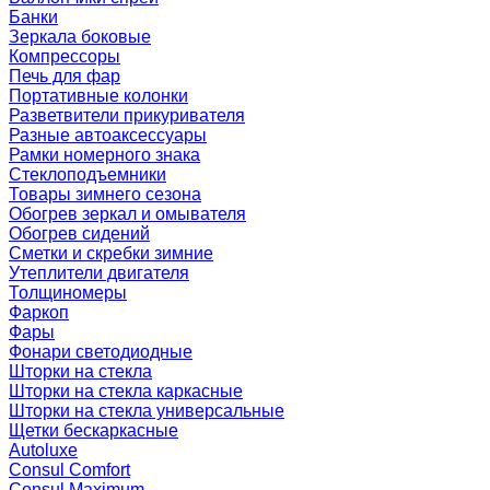
Банки
Зеркала боковые
Компрессоры
Печь для фар
Портативные колонки
Разветвители прикуривателя
Разные автоаксессуары
Рамки номерного знака
Стеклоподъемники
Товары зимнего сезона
Обогрев зеркал и омывателя
Обогрев сидений
Сметки и скребки зимние
Утеплители двигателя
Толщиномеры
Фаркоп
Фары
Фонари светодиодные
Шторки на стекла
Шторки на стекла каркасные
Шторки на стекла универсальные
Щетки бескаркасные
Autoluxe
Consul Comfort
Consul Maximum