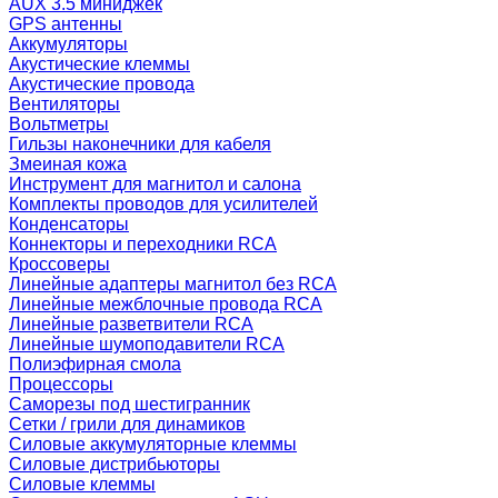
AUX 3.5 миниджек
GPS антенны
Аккумуляторы
Акустические клеммы
Акустические провода
Вентиляторы
Вольтметры
Гильзы наконечники для кабеля
Змеиная кожа
Инструмент для магнитол и салона
Комплекты проводов для усилителей
Конденсаторы
Коннекторы и переходники RCA
Кроссоверы
Линейные адаптеры магнитол без RCA
Линейные межблочные провода RCA
Линейные разветвители RCA
Линейные шумоподавители RCA
Полиэфирная смола
Процессоры
Саморезы под шестигранник
Сетки / грили для динамиков
Силовые аккумуляторные клеммы
Силовые дистрибьюторы
Силовые клеммы