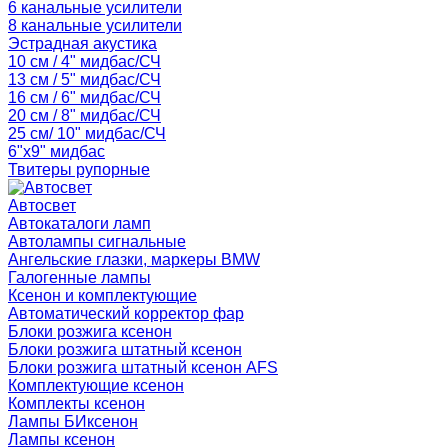
6 канальные усилители
8 канальные усилители
Эстрадная акустика
10 см / 4" мидбас/СЧ
13 см / 5" мидбас/СЧ
16 см / 6" мидбас/СЧ
20 см / 8" мидбас/СЧ
25 см/ 10" мидбас/СЧ
6"x9" мидбас
Твитеры рупорные
Автосвет
Автокаталоги ламп
Автолампы сигнальные
Ангельские глазки, маркеры BMW
Галогенные лампы
Ксенон и комплектующие
Автоматический корректор фар
Блоки розжига ксенон
Блоки розжига штатный ксенон
Блоки розжига штатный ксенон AFS
Комплектующие ксенон
Комплекты ксенон
Лампы БИксенон
Лампы ксенон