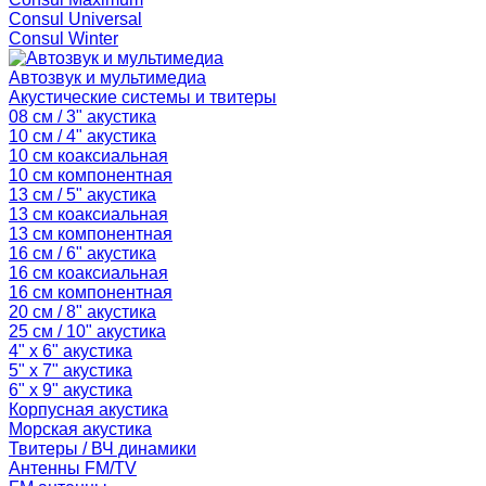
Consul Universal
Consul Winter
Автозвук и мультимедиа
Акустические системы и твитеры
08 см / 3" акустика
10 см / 4" акустика
10 см коаксиальная
10 см компонентная
13 см / 5" акустика
13 см коаксиальная
13 см компонентная
16 см / 6" акустика
16 см коаксиальная
16 см компонентная
20 см / 8" акустика
25 см / 10" акустика
4" x 6" акустика
5" x 7" акустика
6" x 9" акустика
Корпусная акустика
Морская акустика
Твитеры / ВЧ динамики
Антенны FM/TV