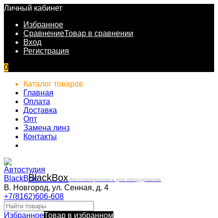
Личный кабинет
Избранное
Сравнение
Товар в сравнении
Вход
Регистрация
0
Каталог товаров
Главная
Оплата
Доставка
Опт
Замена линз
Контакты
Black
Box
Автоэлектроника и доп. оборудование
В. Новгород, ул. Сенная, д. 4
+7(8162)606-608
Избранное
Товар в избранном