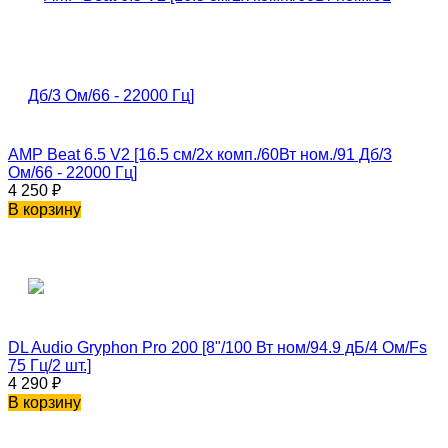
AMP Beat 6.5 V2 [16.5 см/2х комп./60Вт ном./91 Дб/3
Ом/66 - 22000 Гц]
4 250
₽
В корзину
DL Audio Gryphon Pro 200 [8"/100 Вт ном/94.9 дБ/4 Ом/Fs
75 Гц/2 шт.]
4 290
₽
В корзину