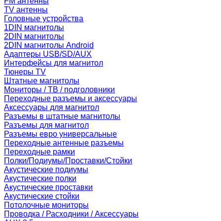
FM антенны
TV антенны
Головные устройства
1DIN магнитолы
2DIN магнитолы
2DIN магнитолы Android
Адаптеры USB/SD/AUX
Интерфейсы для магнитол
Тюнеры TV
Штатные магнитолы
Мониторы / ТВ / подголовники
Переходные разъемы и аксессуары
Аксессуары для магнитол
Разъемы в штатные магнитолы
Разъемы для магнитол
Разъемы евро универсальные
Переходные антенные разъемы
Переходные рамки
Полки/Подиумы/Проставки/Стойки
Акустические подиумы
Акустические полки
Акустические проставки
Акустические стойки
Потолочные мониторы
Проводка / Расходники / Аксессуары