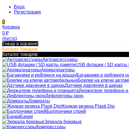
Вход
Регистрация
0
Корзина
0
₽
(пусто)
Товар в корзине!
Каталог товаров
Каталог товаров
Автоаксессуары
USB флэшки / SD карты
Ароматизаторы
Багажники и рейлинги н
Брелки на ключи авто
Датчики давления в шинах
Держатели телефона и
Дефлекторы окон
Домкраты
Жидкая резина Plasti Dip
Баллончики спрей
Банки
Зеркала боковые
Компрессоры