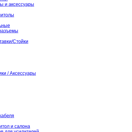
ы и аксессуары
нитолы
ьные
разъемы
тавки/Стойки
ики / Аксессуары
кабеля
итол и салона
в для усилителей