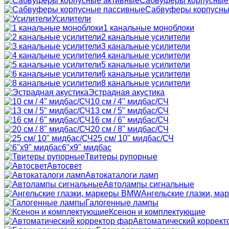
Сабвуферы корпусные
Сабвуферы корпусны
Усилители
1 канальные моноблоки
2 канальные усилители
3 канальные усилители
4 канальные усилители
5 канальные усилители
6 канальные усилители
8 канальные усилители
Эстрадная акустика
10 см / 4" мидбас/СЧ
13 см / 5" мидбас/СЧ
16 см / 6" мидбас/СЧ
20 см / 8" мидбас/СЧ
25 см/ 10" мидбас/СЧ
6"x9" мидбас
Твитеры рупорные
Автосвет
Автокаталоги ламп
Автолампы сигнальные
Ангельские глазки, м
Галогенные лампы
Ксенон и комплектующие
Автоматический коррект