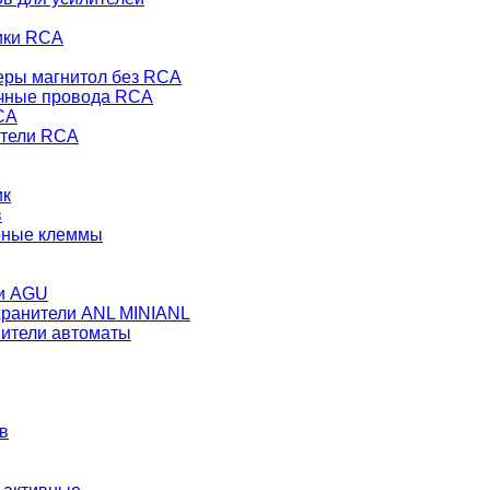
ики RCA
еры магнитол без RCA
чные провода RCA
CA
тели RCA
ик
в
рные клеммы
и AGU
ранители ANL MINIANL
ители автоматы
в