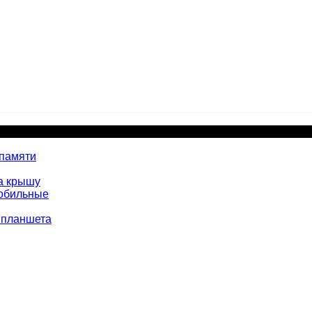
 памяти
а крышу
мобильные
 планшета