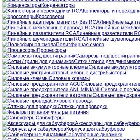
Конденсаторы
Коннекторы и переходн
Кроссоверы
Линейные адапт
Линейные межбло
Линейные разветвители R
Линейные шумоподави
Полиэфирная смола
Процессоры
Саморезы под шестигранн
Сетки / грили для динамико
Силовые аккумулято
Силовые дистрибьюторы
Силовые клеммы
Силовые предохранител
Силовые предох
Силовые предохран
Силовые провода
Стяжки для проводки
Фильтры питания
Сабвуферы
Аксессуары для сабвуферо
Корпуса для сабвуферов
Сабвуферные динамики