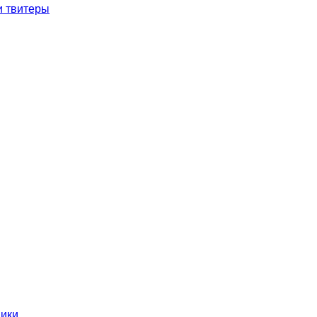
и твитеры
ники