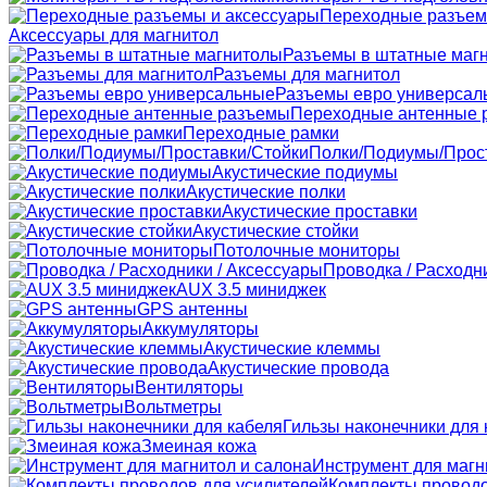
Переходные разъем
Аксессуары для магнитол
Разъемы в штатные маг
Разъемы для магнитол
Разъемы евро универсал
Переходные антенные 
Переходные рамки
Полки/Подиумы/Прос
Акустические подиумы
Акустические полки
Акустические проставки
Акустические стойки
Потолочные мониторы
Проводка / Расходн
AUX 3.5 миниджек
GPS антенны
Аккумуляторы
Акустические клеммы
Акустические провода
Вентиляторы
Вольтметры
Гильзы наконечники для 
Змеиная кожа
Инструмент для магн
Комплекты проводо