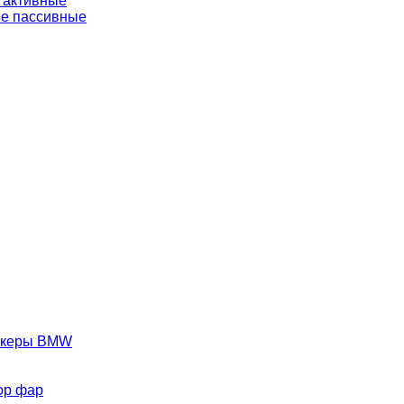
 активные
е пассивные
аркеры BMW
ор фар