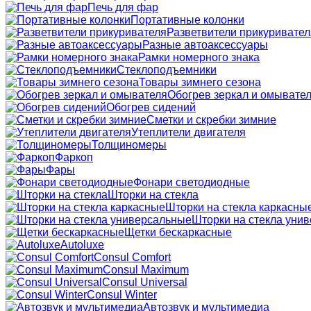
Печь для фар
Портативные колонки
Разветвители прикуривател
Разные автоаксессуары
Рамки номерного знака
Стеклоподъемники
Товары зимнего сезона
Обогрев зеркал и омывате
Обогрев сидений
Сметки и скребки зимние
Утеплители двигателя
Толщиномеры
Фаркоп
Фары
Фонари светодиодные
Шторки на стекла
Шторки на стекла каркасны
Шторки на стекла уни
Щетки бескаркасные
Autoluxe
Consul Comfort
Consul Maximum
Consul Universal
Consul Winter
Автозвук и мультимедиа