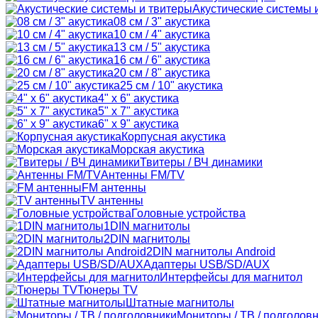
Акустические системы 
08 см / 3" акустика
10 см / 4" акустика
13 см / 5" акустика
16 см / 6" акустика
20 см / 8" акустика
25 см / 10" акустика
4" x 6" акустика
5" x 7" акустика
6" x 9" акустика
Корпусная акустика
Морская акустика
Твитеры / ВЧ динамики
Антенны FM/TV
FM антенны
TV антенны
Головные устройства
1DIN магнитолы
2DIN магнитолы
2DIN магнитолы Android
Адаптеры USB/SD/AUX
Интерфейсы для магнитол
Тюнеры TV
Штатные магнитолы
Мониторы / ТВ / подголов