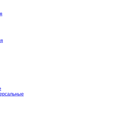
я
ля
е
версальные