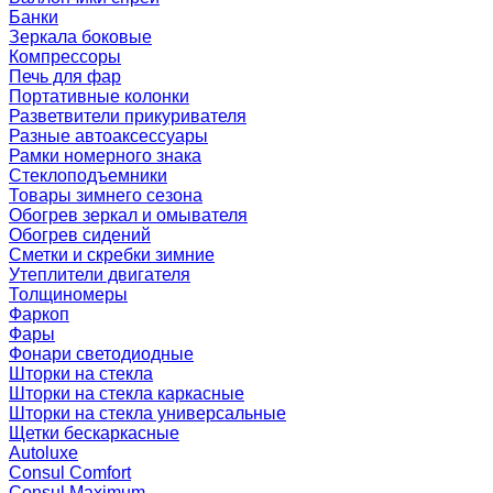
Банки
Зеркала боковые
Компрессоры
Печь для фар
Портативные колонки
Разветвители прикуривателя
Разные автоаксессуары
Рамки номерного знака
Стеклоподъемники
Товары зимнего сезона
Обогрев зеркал и омывателя
Обогрев сидений
Сметки и скребки зимние
Утеплители двигателя
Толщиномеры
Фаркоп
Фары
Фонари светодиодные
Шторки на стекла
Шторки на стекла каркасные
Шторки на стекла универсальные
Щетки бескаркасные
Autoluxe
Consul Comfort
Consul Maximum