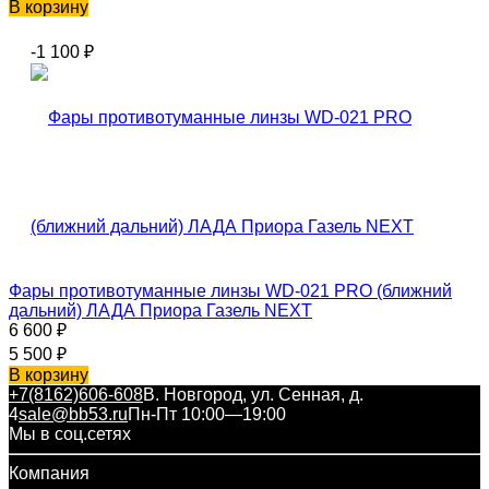
В корзину
-1 100
₽
Фары противотуманные линзы WD-021 PRO (ближний
дальний) ЛАДА Приора Газель NEXT
6 600
₽
5 500
₽
В корзину
+7(8162)606-608
В. Новгород, ул. Сенная, д.
4
sale@bb53.ru
Пн-Пт 10:00—19:00
Мы в соц.сетях
Компания