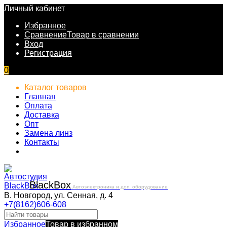
Личный кабинет
Избранное
Сравнение
Товар в сравнении
Вход
Регистрация
0
Каталог товаров
Главная
Оплата
Доставка
Опт
Замена линз
Контакты
Black
Box
Автоэлектроника и доп. оборудование
В. Новгород, ул. Сенная, д. 4
+7(8162)606-608
Избранное
Товар в избранном