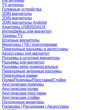
FM антенны
TV антенны
Головные устройства
1DIN магнитолы
2DIN магнитолы
2DIN магнитолы Android
Адаптеры USB/SD/AUX
Интерфейсы для магнитол
Тюнеры TV
Штатные магнитолы
Мониторы / ТВ / подголовники
Переходные разъемы и аксессуары
Аксессуары для магнитол
Разъемы в штатные магнитолы
Разъемы для магнитол
Разъемы евро универсальные
Переходные антенные разъемы
Переходные рамки
Полки/Подиумы/Проставки/Стойки
Акустические подиумы
Акустические полки
Акустические проставки
Акустические стойки
Потолочные мониторы
Проводка / Расходники / Аксессуары