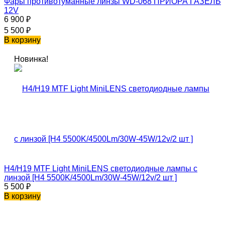
Фары противотуманные линзы WD-068 ПРИОРА ГАЗЕЛЬ
12V
6 900
₽
5 500
₽
В корзину
Новинка!
H4/H19 MTF Light MiniLENS светодиодные лампы с
линзой [H4 5500K/4500Lm/30W-45W/12v/2 шт ]
5 500
₽
В корзину