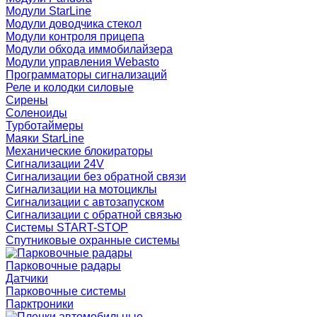
Модули StarLine
Модули доводчика стекол
Модули контроля прицепа
Модули обхода иммобилайзера
Модули управления Webasto
Программаторы сигнализаций
Реле и колодки силовые
Сирены
Соленоиды
Турботаймеры
Маяки StarLine
Механические блокираторы
Сигнализации 24V
Сигнализации без обратной связи
Сигнализации на мотоциклы
Сигнализации с автозапуском
Сигнализации с обратной связью
Системы START-STOP
Спутниковые охранные системы
Парковочные радары
Датчики
Парковочные системы
Парктроники