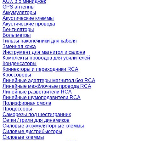
AUX 3.5 миниджек
GPS антенны
Аккумуляторы
Акустические клеммы
Акустические провода
Вентиляторы
Вольтметры
Гильзы наконечники для кабеля
Змеиная кожа
Инструмент для магнитол и салона
Комплекты проводов для усилителей
Конденсаторы
Коннекторы и переходники RCA
Кроссоверы
Линейные адаптеры магнитол без RCA
Линейные межблочные провода RCA
Линейные разветвители RCA
Линейные шумоподавители RCA
Полиэфирная смола
Процессоры
Саморезы под шестигранник
Сетки / грили для динамиков
Силовые аккумуляторные клеммы
Силовые дистрибьюторы
Силовые клеммы