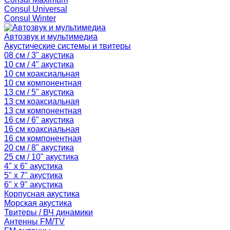
Consul Universal
Consul Winter
Автозвук и мультимедиа
Акустические системы и твитеры
08 см / 3" акустика
10 см / 4" акустика
10 см коаксиальная
10 см компонентная
13 см / 5" акустика
13 см коаксиальная
13 см компонентная
16 см / 6" акустика
16 см коаксиальная
16 см компонентная
20 см / 8" акустика
25 см / 10" акустика
4" x 6" акустика
5" x 7" акустика
6" x 9" акустика
Корпусная акустика
Морская акустика
Твитеры / ВЧ динамики
Антенны FM/TV