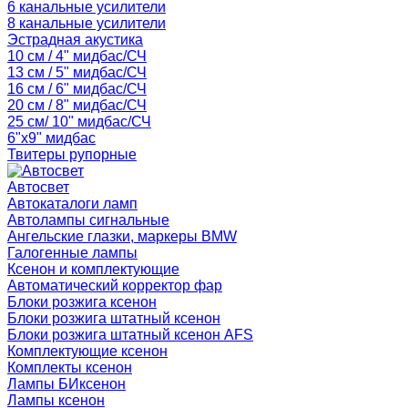
6 канальные усилители
8 канальные усилители
Эстрадная акустика
10 см / 4" мидбас/СЧ
13 см / 5" мидбас/СЧ
16 см / 6" мидбас/СЧ
20 см / 8" мидбас/СЧ
25 см/ 10" мидбас/СЧ
6"x9" мидбас
Твитеры рупорные
Автосвет
Автокаталоги ламп
Автолампы сигнальные
Ангельские глазки, маркеры BMW
Галогенные лампы
Ксенон и комплектующие
Автоматический корректор фар
Блоки розжига ксенон
Блоки розжига штатный ксенон
Блоки розжига штатный ксенон AFS
Комплектующие ксенон
Комплекты ксенон
Лампы БИксенон
Лампы ксенон