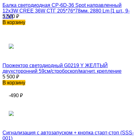
Балка светодиодная CP-6D-36 Spot направленный
12x3W CREE 36W СТГ 205*76*78мм. 2880 Lm [1 шт., 9-
32V]
5 500
₽
В корзину
Прожектор светодиодный G0219 Y ЖЕЛТЫЙ
двухсторонний 59см/стробоскоп/магнит. крепление
5 500
₽
В корзину
-490
₽
Сигнализация с автозапуском + кнопка старт-стоп (SSS-
001)