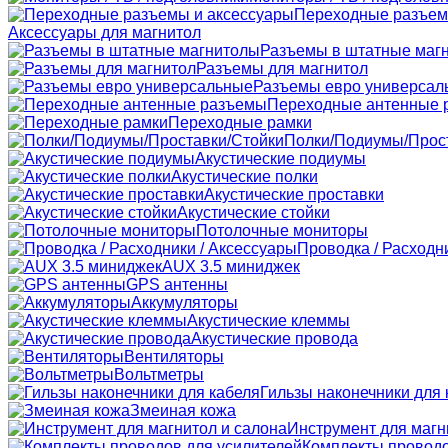
Переходные разъем
Аксессуары для магнитол
Разъемы в штатные маг
Разъемы для магнитол
Разъемы евро универсал
Переходные антенные 
Переходные рамки
Полки/Подиумы/Прос
Акустические подиумы
Акустические полки
Акустические проставки
Акустические стойки
Потолочные мониторы
Проводка / Расходн
AUX 3.5 миниджек
GPS антенны
Аккумуляторы
Акустические клеммы
Акустические провода
Вентиляторы
Вольтметры
Гильзы наконечники для 
Змеиная кожа
Инструмент для магн
Комплекты проводо