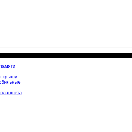
 памяти
а крышу
мобильные
 планшета