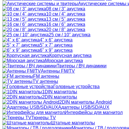
Акустические системы 
08 см / 3" акустика
10 см / 4" акустика
13 см / 5" акустика
16 см / 6" акустика
20 см / 8" акустика
25 см / 10" акустика
4" x 6" акустика
5" x 7" акустика
6" x 9" акустика
Корпусная акустика
Морская акустика
Твитеры / ВЧ динамики
Антенны FM/TV
FM антенны
TV антенны
Головные устройства
1DIN магнитолы
2DIN магнитолы
2DIN магнитолы Android
Адаптеры USB/SD/AUX
Интерфейсы для магнитол
Тюнеры TV
Штатные магнитолы
Мониторы / ТВ / подголов