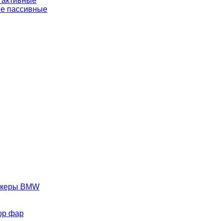
 активные
е пассивные
аркеры BMW
ор фар