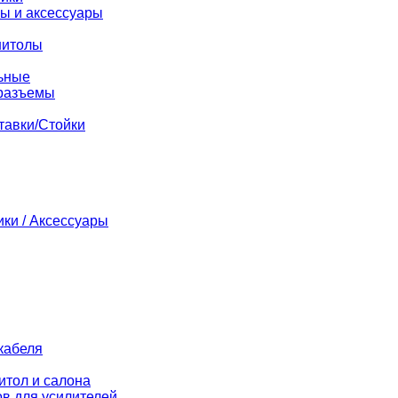
ы и аксессуары
нитолы
ьные
разъемы
тавки/Стойки
ики / Аксессуары
кабеля
итол и салона
в для усилителей