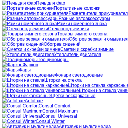
Печь для фар
Портативные колонки
Разветвители прикуривател
Разные автоаксессуары
Рамки номерного знака
Стеклоподъемники
Товары зимнего сезона
Обогрев зеркал и омывате
Обогрев сидений
Сметки и скребки зимние
Утеплители двигателя
Толщиномеры
Фаркоп
Фары
Фонари светодиодные
Шторки на стекла
Шторки на стекла каркасны
Шторки на стекла уни
Щетки бескаркасные
Autoluxe
Consul Comfort
Consul Maximum
Consul Universal
Consul Winter
Автозвук и мультимедиа