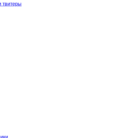
и твитеры
ники