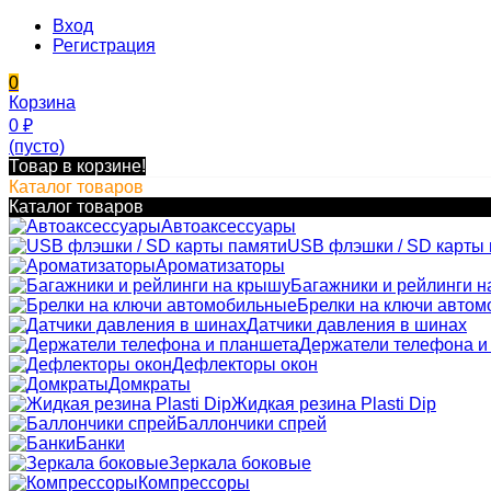
Вход
Регистрация
0
Корзина
0
₽
(пусто)
Товар в корзине!
Каталог товаров
Каталог товаров
Автоаксессуары
USB флэшки / SD карты
Ароматизаторы
Багажники и рейлинги н
Брелки на ключи авто
Датчики давления в шинах
Держатели телефона и
Дефлекторы окон
Домкраты
Жидкая резина Plasti Dip
Баллончики спрей
Банки
Зеркала боковые
Компрессоры