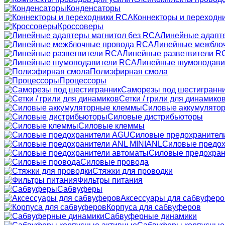
Конденсаторы
Коннекторы и переходн
Кроссоверы
Линейные адапт
Линейные межбло
Линейные разветвители R
Линейные шумоподави
Полиэфирная смола
Процессоры
Саморезы под шестигранн
Сетки / грили для динамико
Силовые аккумулято
Силовые дистрибьюторы
Силовые клеммы
Силовые предохранител
Силовые предох
Силовые предохран
Силовые провода
Стяжки для проводки
Фильтры питания
Сабвуферы
Аксессуары для сабвуферо
Корпуса для сабвуферов
Сабвуферные динамики