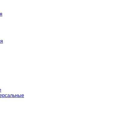
я
ля
е
версальные