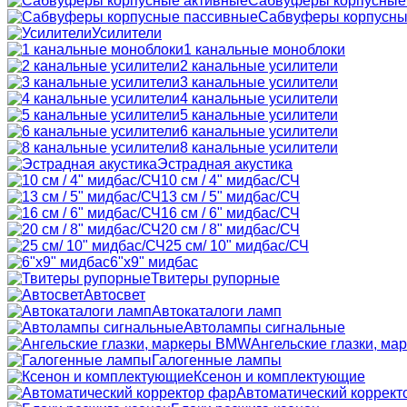
Сабвуферы корпусные
Сабвуферы корпусны
Усилители
1 канальные моноблоки
2 канальные усилители
3 канальные усилители
4 канальные усилители
5 канальные усилители
6 канальные усилители
8 канальные усилители
Эстрадная акустика
10 см / 4" мидбас/СЧ
13 см / 5" мидбас/СЧ
16 см / 6" мидбас/СЧ
20 см / 8" мидбас/СЧ
25 см/ 10" мидбас/СЧ
6"x9" мидбас
Твитеры рупорные
Автосвет
Автокаталоги ламп
Автолампы сигнальные
Ангельские глазки, м
Галогенные лампы
Ксенон и комплектующие
Автоматический коррект