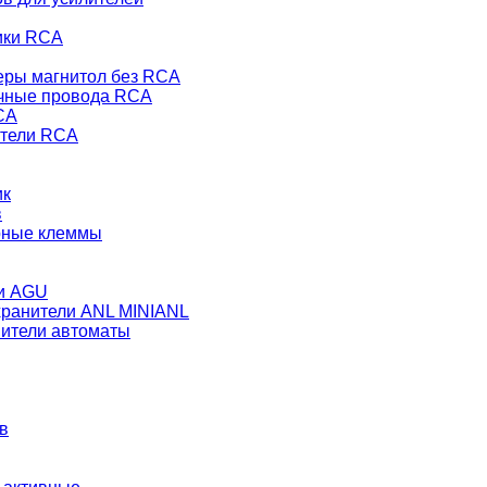
ики RCA
еры магнитол без RCA
чные провода RCA
CA
тели RCA
ик
в
рные клеммы
и AGU
ранители ANL MINIANL
ители автоматы
в