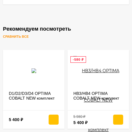
Рекомендуем посмотреть
СРАВНИТЬ ВСЕ
-580
₽
D1/D2/D3/D4 OPTIMA
HB3/HB4 OPTIMA
COBALT NEW комплект
COBALT NEW комплект
светодиодных ламп ZES
светодиодных ламп ZES
5530 chip 7-
5530 chip 7-
32V/24.8W/5000K/2шт
32V/24.8W/5000K/2шт
5 980
₽
5 400
₽
5 400
₽