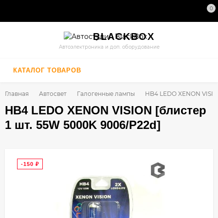
0
BLACK
BOX
Автоэлектроника и доп. оборудование
КАТАЛОГ ТОВАРОВ
Главная
Автосвет
Галогенные лампы
HB4 LEDO XENON VISION
HB4 LEDO XENON VISION [блистер
1 шт. 55W 5000K 9006/P22d]
-150
₽