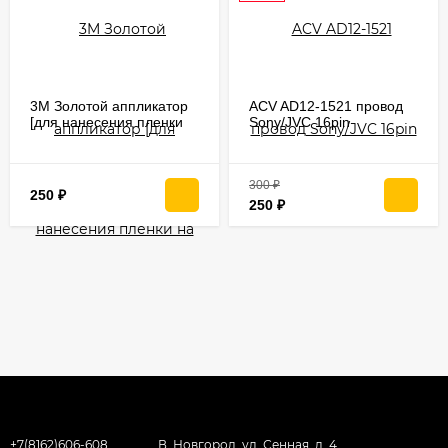
3M Золотой аппликатор
ACV AD12-1521 провод
[для нанесения пленки
Sony/JVC 16pin
на поверхность]
300
₽
250
₽
250
₽
+7(8162)606-608
В. Новгород, ул. Сенная, д. 4